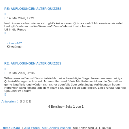
RE: AUFLÖSUNGEN ALTER QUIZZES
Z
i
B
14. Mai 2026, 17:21
t
e
i
Noch immer - schon wieder - ich: gibt's keine neuen Quizzes mehr? Ich vermisse sie sehr!
i
e
Und: gibt's wieder mal Auflösungen? Das würde mich sehr freuen.
r
LG in die Runde
t
e
N
r
n
a
a
c
g
h
mitimos767
o
Kinogänger
b
e
n
RE: AUFLÖSUNGEN ALTER QUIZZES
Z
i
B
19. Mai 2026, 08:46
t
e
i
Willkommen im Forum! Das ist tatsächlich eine berechtigte Frage, besonders wenn einige
i
e
Quiz-Auflösungen schon seit Jahren offen sind. Viele Mitglieder verfolgen die Quizreihen
r
gerne langfristig und würden sich sicher ebenfalls über vollständige Auflösungen freuen.
t
e
Hoffentlich kann jemand aus dem Team dazu bald ein Update geben. Liebe Grüße und viel
r
n
Spaß hier im Forum!
a
N
g
a
c
Antworten
h
o
6 Beiträge • Seite
1
von
1
b
e
n
filmquiz.de
Alle Foren
Alle Cookies löschen
Alle Zeiten sind
UTC+02:00