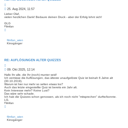
Z
i
B
25. Aug 2024, 11:57
t
e
i
Lieber Olaf,
i
e
vielen herzlichen Dank! Bedaure deinen Druck - aber der Erfolg lohnt sich!
r
t
e
GLG
r
n
Filmfan
a
N
g
a
c
h
filmfan_wien
o
Kinogänger
b
e
n
RE: AUFLÖSUNGEN ALTER QUIZZES
Z
i
B
09. Okt 2025, 12:14
t
e
i
Hallo Ihr alle, die Ihr (noch) munter seid!
i
e
Ich vermisse die Auflösungen, das älteste unaufgelöste Quiz ist beinah 6 Jahre alt
r
(30.10.2019).
t
e
Warum ist hier nur mehr so selten etwas los?
r
n
Auch das letzte eingestellte Quiz ist bereits ein Jahr alt.
a
Kein Interesse mehr? Keine Lust?
g
Das wäre sehr schade.
Ich hab die Quizzes schon genossen, als ich noch nicht "mitsprechen" durfte/konnte.
LG,
Filmfan
N
a
c
h
filmfan_wien
o
Kinogänger
b
e
n