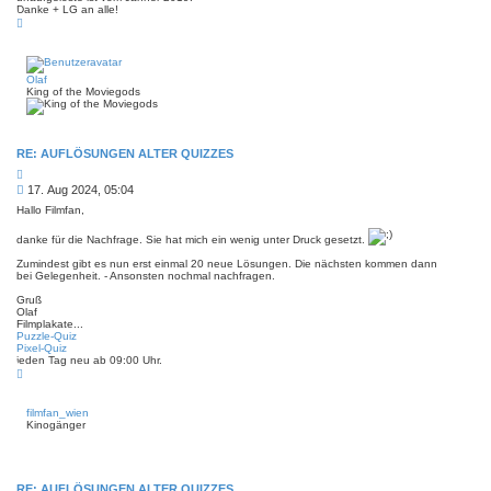
e
Danke + LG an alle!
r
n
N
a
a
g
c
h
o
Olaf
b
King of the Moviegods
e
n
RE: AUFLÖSUNGEN ALTER QUIZZES
Z
i
B
17. Aug 2024, 05:04
t
e
i
Hallo Filmfan,
i
e
r
t
danke für die Nachfrage. Sie hat mich ein wenig unter Druck gesetzt.
e
r
n
Zumindest gibt es nun erst einmal 20 neue Lösungen. Die nächsten kommen dann
a
bei Gelegenheit. - Ansonsten nochmal nachfragen.
g
Gruß
Olaf
Filmplakate...
Puzzle-Quiz
Pixel-Quiz
jeden Tag neu ab 09:00 Uhr.
N
a
c
h
filmfan_wien
o
Kinogänger
b
e
n
RE: AUFLÖSUNGEN ALTER QUIZZES