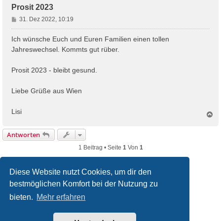
Prosit 2023
B
31. Dez 2022, 10:19
e
i
Ich wünsche Euch und Euren Familien einen tollen
t
Jahreswechsel. Kommts gut rüber.
r
a
Prosit 2023 - bleibt gesund.
g
Liebe Grüße aus Wien
Lisi
N
a
c
Antworten
h
o
1 Beitrag • Seite
1
Von
1
b
e
n
Diese Website nutzt Cookies, um dir den
bestmöglichen Komfort bei der Nutzung zu
filmquiz.de
Alle Foren
bieten.
Mehr erfahren
Powered by
phpBB
® Forum Software © phpBB Limited