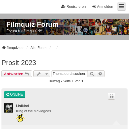
Registrieren
Anmelden
Filmquiz Forum
Forum für filmquiz.de
filmquiz.de
Alle Foren
Prosit 2023
Suche
Erweiterte Suc
Antworten
1 Beitrag • Seite
1
Von
1
ONLINE
Lisikind
King of the Moviegods