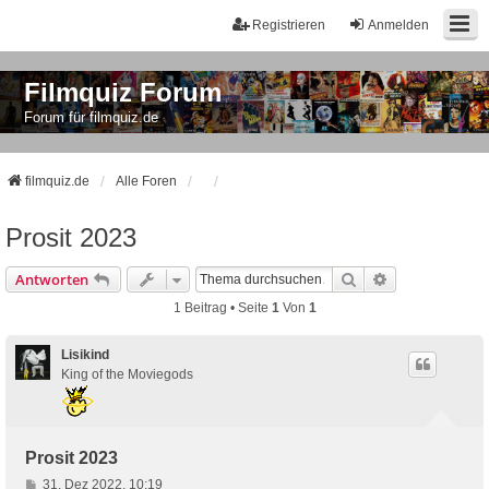
Registrieren
Anmelden
Filmquiz Forum
Forum für filmquiz.de
filmquiz.de
Alle Foren
Prosit 2023
Suche
Erweiterte Suc
Antworten
1 Beitrag • Seite
1
Von
1
Lisikind
King of the Moviegods
Prosit 2023
B
31. Dez 2022, 10:19