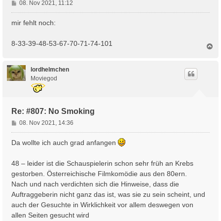
B
08. Nov 2021, 11:12
e
i
mir fehlt noch:
t
r
8-33-39-48-53-67-70-71-74-101
N
a
a
g
c
h
lordhelmchen
o
Moviegod
b
e
n
Re: #807: No Smoking
B
08. Nov 2021, 14:36
e
i
Da wollte ich auch grad anfangen
t
r
48 – leider ist die Schauspielerin schon sehr früh an Krebs
a
gestorben. Österreichische Filmkomödie aus den 80ern.
g
Nach und nach verdichten sich die Hinweise, dass die
Auftraggeberin nicht ganz das ist, was sie zu sein scheint, und
auch der Gesuchte in Wirklichkeit vor allem deswegen von
allen Seiten gesucht wird