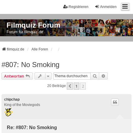
Registrieren
Anmelden
Filmquiz Forum
Forum für filmquiz.de
filmquiz.de
Alle Foren
#807: No Smoking
Suche
Erweiterte Suc
Antworten
1
2
Vorherige
20 Beiträge
chipchap
King of the Moviegods
Re: #807: No Smoking