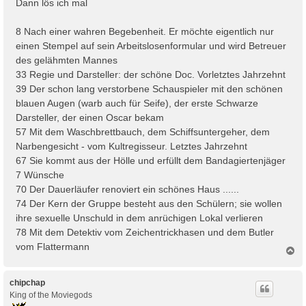
Dann lös ich mal
t
r
8 Nach einer wahren Begebenheit. Er möchte eigentlich nur
a
einen Stempel auf sein Arbeitslosenformular und wird Betreuer
g
des gelähmten Mannes
33 Regie und Darsteller: der schöne Doc. Vorletztes Jahrzehnt
39 Der schon lang verstorbene Schauspieler mit den schönen
blauen Augen (warb auch für Seife), der erste Schwarze
Darsteller, der einen Oscar bekam
57 Mit dem Waschbrettbauch, dem Schiffsuntergeher, dem
Narbengesicht - vom Kultregisseur. Letztes Jahrzehnt
67 Sie kommt aus der Hölle und erfüllt dem Bandagiertenjäger
7 Wünsche
70 Der Dauerläufer renoviert ein schönes Haus ......
74 Der Kern der Gruppe besteht aus den Schülern; sie wollen
ihre sexuelle Unschuld in dem anrüchigen Lokal verlieren
78 Mit dem Detektiv vom Zeichentrickhasen und dem Butler
vom Flattermann
N
a
c
h
chipchap
o
King of the Moviegods
b