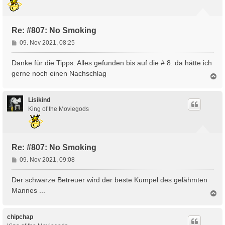
e
n
Re: #807: No Smoking
B
09. Nov 2021, 08:25
e
i
Danke für die Tipps. Alles gefunden bis auf die # 8. da hätte ich
t
gerne noch einen Nachschlag
N
r
a
a
c
g
h
Lisikind
o
King of the Moviegods
b
e
n
Re: #807: No Smoking
B
09. Nov 2021, 09:08
e
i
Der schwarze Betreuer wird der beste Kumpel des gelähmten
t
Mannes ...
N
r
a
a
c
g
h
chipchap
o