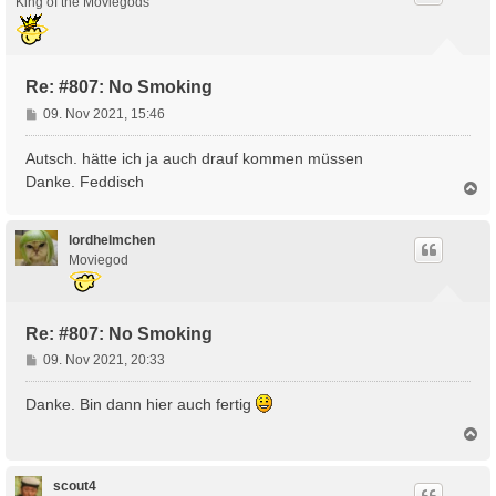
King of the Moviegods
b
e
n
Re: #807: No Smoking
B
09. Nov 2021, 15:46
e
i
Autsch. hätte ich ja auch drauf kommen müssen
t
Danke. Feddisch
N
r
a
a
c
g
h
lordhelmchen
o
Moviegod
b
e
n
Re: #807: No Smoking
B
09. Nov 2021, 20:33
e
i
Danke. Bin dann hier auch fertig
t
N
r
a
a
c
g
h
scout4