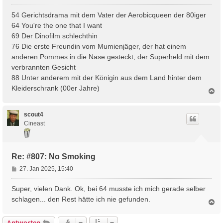
e
i
54 Gerichtsdrama mit dem Vater der Aerobicqueen der 80iger
t
64 You're the one that I want
r
69 Der Dinofilm schlechthin
a
76 Die erste Freundin vom Mumienjäger, der hat einem
g
anderen Pommes in die Nase gesteckt, der Superheld mit dem
verbrannten Gesicht
88 Unter anderem mit der Königin aus dem Land hinter dem
Kleiderschrank (00er Jahre)
N
a
c
h
scout4
o
Cineast
b
e
n
Re: #807: No Smoking
B
27. Jan 2025, 15:40
e
i
Super, vielen Dank. Ok, bei 64 musste ich mich gerade selber
t
schlagen... den Rest hätte ich nie gefunden.
N
r
a
a
c
Antworten
g