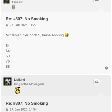
o
Cineast
b
e
n
Re: #807: No Smoking
B
27. Jan 2025, 11:22
e
i
Mir fehlen hier noch 5, keine Ahnung
t
r
54
a
64
g
69
76
88
N
a
c
h
Lisikind
o
King of the Moviegods
b
e
n
Re: #807: No Smoking
B
27. Jan 2025, 14:54