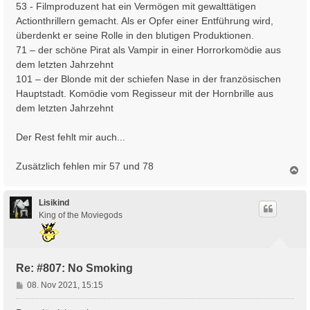
53 - Filmproduzent hat ein Vermögen mit gewalttätigen
Actionthrillern gemacht. Als er Opfer einer Entführung wird,
überdenkt er seine Rolle in den blutigen Produktionen.
71 – der schöne Pirat als Vampir in einer Horrorkomödie aus
dem letzten Jahrzehnt
101 – der Blonde mit der schiefen Nase in der französischen
Hauptstadt. Komödie vom Regisseur mit der Hornbrille aus
dem letzten Jahrzehnt
Der Rest fehlt mir auch...
Zusätzlich fehlen mir 57 und 78
N
a
c
h
Lisikind
o
King of the Moviegods
b
e
n
Re: #807: No Smoking
B
08. Nov 2021, 15:15
e
i