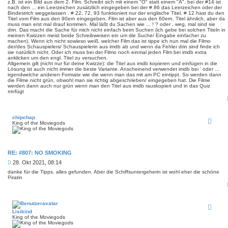
z.B. ist ein Bild aus dem 2. Film. Schreibt sich mit einem "O" statt einem "A". bei der #14 ist
t
nach den ... ein Leerzeichen zusätzlich eingegeben bei der # 86 das Leerzeichen oder der
r
Bindestrich weggelassen . # 22, 72, 93 funktioniert nur der englische Titel. # 12 hast du den
a
Titel vom Film aus den 90ern eingegeben. Film ist aber aus den 60ern. Titel ähnlich, aber da
g
muss man erst mal drauf kommen. Mal läßt du Sachen wie ... ! ? oder , weg, mal sind sie
drin. Das macht die Sache für mich nicht einfach beim Suchen (ich gebe bei solchen Titeln in
meinen Kwizzen meist beide Schreibweisen ein um die Suche/ Eingabe einfacher zu
machen). Wenn ich nicht sowieso weiß, welcher Film das ist tippe ich nun mal die Filmo
der/des Schauspielers/ Schauspielerin aus imdb ab und wenn da Fehler drin sind finde ich
sie natürlich nicht. Oder ich muss bei der Filmo noch einmal jeden Film bei imdb extra
anklicken um den engl. Titel zu versuchen.
Allgemein gilt (nicht nur für deine Kwizze): die Titel aus imdb kopieren und einfügen in die
Lösung ist auch nicht immer die beste Variante. Anscheinend verwendet imdb bei ' oder ...
irgendwelche anderen Formate wie die wenn man das mit am PC eintippt. So werden dann
die Filme nicht grün, obwohl man sie richtig abgeschrieben/ eingegeben hat. Die Filme
werden dann auch nur grün wenn man den Titel aus imdb rauskopiert und in das Quiz
einfügt
chipchap
King of the Moviegods
RE: #807: NO SMOKING
B
28. Okt 2021, 08:14
e
danke für die Tipps. alles gefunden. Aber die Schiffsuntergeherin ist wohl eher die schöne
i
Piratin
t
r
a
g
Lisikind
King of the Moviegods