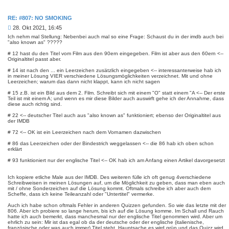
RE: #807: NO SMOKING
B
28. Okt 2021, 16:45
e
Ich nehm mal Stellung: Nebenbei auch mal so eine Frage: Schaust du in der imdb auch bei
i
"also known as" ?????
t
# 12 hast du den Titel vom Film aus den 90ern eingegeben. Film ist aber aus den 60ern <--
r
Originaltitel passt aber.
a
g
# 14 ist nach den ... ein Leerzeichen zusätzlich eingegeben <-- interessanterweise hab ich
in meiner Lösung VIER verschiedene Lösungsmöglichkeiten verzeichnet. Mit und ohne
Leerzeichen; warum das dann nicht klappt, kann ich nicht sagen
# 15 z.B. ist ein Bild aus dem 2. Film. Schreibt sich mit einem "O" statt einem "A <-- Der erste
Teil ist mit einem A; und wenn es mir diese Bilder auch auswirft gehe ich der Annahme, dass
diese auch richtig sind.
# 22 <-- deutscher Titel auch aus "also known as" funktioniert; ebenso der Originaltitel aus
der IMDB
# 72 <-- OK ist ein Leerzeichen nach dem Vornamen dazwischen
# 86 das Leerzeichen oder der Bindestrich weggelassen <-- die 86 hab ich oben schon
erklärt
# 93 funktioniert nur der englische Titel <-- OK hab ich am Anfang einen Artikel davorgesetzt
Ich kopiere etliche Male aus der IMDB. Des weiteren fülle ich oft genug 4verschiedene
Schreibweisen in meinen Lösungen auf, um die Möglichkeit zu geben, dass man eben auch
mit / ohne Sonderzeichen auf die Lösung kommt. Oftmals schreibe ich aber auch dem
Scheffe, dass ich keine Teileanzahl oder "Untertitel" vermerke.
Auch ich habe schon oftmals Fehler in anderen Quizzen gefunden. So wie das letzte mit der
806. Aber ich probiere so lange herum, bis ich auf die Lösung komme. Im Schall und Rauch
hatte ich auch bemerkt, dass manchesmal nur der englische Titel genommen wird. Aber um
ehrlich zu sein: Mir ist das egal ob da der deutsche oder der englische (italienische,
französische oder was auch immer) Titel steht. Hauptsache es wird grün und das Quizz wird