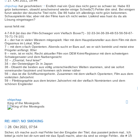
B
27. Okt 2021, 19:44
e
chipchap
hat geschrieben:
↑
Endlich mal ein Quiz das nicht ganz so schwer ist. Habe 83
i
grün bekommen, obwohl anscheinend wieder einige Schreib(?) Fehler drin sind. Bei einigen
funzt wieder der deutsche Titel nicht. Die 86 habe ich allerdings nicht grün bekommen.
t
Schauspielerin klar, aber mit der Filmo kam ich nicht weiter. Lisikind was hast du da als
r
Lösung eingetragen?
a
g
sonst fehlt mir:
4-7-8-9 (ist das der Film-Schwager vom Vielfach Boxer?) - 32-33-34-36-39-48-53-56-59-67-
70-71-74-101
4 – der hat in vielen Western mitgespielt. Hier mit dem Hauptdarsrteller aus dem Film mit dem
Orgasmus im Lokal, 90er
7 – mit dem x-fach Operierten. Abends sucht er Bars auf, wo er sich betrinkt und meist eine
Prügelei anfängt. 80er
9 – nein, ist er nicht. Recht aktueller Film von DEM Krimi-Regisseur mit dem schwierigen
Schwiegervater und dem Narbengesicht
32 – „Chantal, heul leise!“
34 – der Geisterjäger Dr. in Japan
36 - Obwohl die beiden aus völlig unterschiedlichen Welten stammen, sind sie sofort
voneinander fasziniert und kommen sich immer näher
56 – das ist die Schiffsuntergeherin. Zusammen mit dem vielfach Operierten; Film aus dem
vorletzten Jahrzehnt
59 – Filmbiographie aus dem letzten Jahrzehnt mit der vielfach Nominierten und dem
schönen Engländer
chipchap
King of the Moviegods
RE: #807: NO SMOKING
B
28. Okt 2021, 07:54
e
Sicher, ich mache auch mal Fehler bei der Eingabe der Titel, das passiert jedem mal.. Ich
i
krittel ja nicht bei dir rum weil mir das Spaß macht, aber da sind so einige Fehler.. die # 15