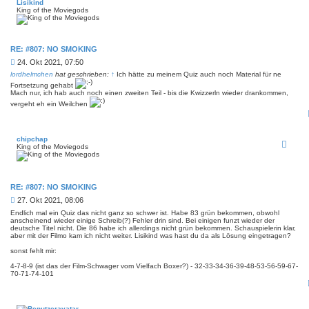
Lisikind
King of the Moviegods
RE: #807: NO SMOKING
B
24. Okt 2021, 07:50
e
lordhelmchen
hat geschrieben:
↑
Ich hätte zu meinem Quiz auch noch Material für ne
i
Fortsetzung gehabt
t
Mach nur, ich hab auch noch einen zweiten Teil - bis die Kwizzerln wieder drankommen,
r
vergeht eh ein Weilchen
a
g
chipchap
King of the Moviegods
RE: #807: NO SMOKING
B
27. Okt 2021, 08:06
e
Endlich mal ein Quiz das nicht ganz so schwer ist. Habe 83 grün bekommen, obwohl
i
anscheinend wieder einige Schreib(?) Fehler drin sind. Bei einigen funzt wieder der
deutsche Titel nicht. Die 86 habe ich allerdings nicht grün bekommen. Schauspielerin klar,
t
aber mit der Filmo kam ich nicht weiter. Lisikind was hast du da als Lösung eingetragen?
r
a
sonst fehlt mir:
g
4-7-8-9 (ist das der Film-Schwager vom Vielfach Boxer?) - 32-33-34-36-39-48-53-56-59-67-
70-71-74-101