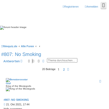
Registrieren
Anmelden
filmquiz.de
Alle Foren
#807: No Smoking
Suche
Erweiterte Suche
Antworten
1
2
Nächste
20 Beiträge
Olaf
King of the Moviegods
#807: NO SMOKING
B
21. Okt 2021, 17:44
e
Hallo zusammen,