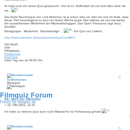
i
ihr habt euch ein neues Quiz gewünscht - hier ist es. Hoffentlich ist Lisi nicht allzu böse mit
t
r
mir...
a
Das letzte Raucherquiz von Lord Helmchen ist ja schon über ein Jahr her und ich finde, dass
g
dieser Titel hervorragend zu dem von letzter Woche passt. Also widmen wir uns mal wieder
der aussterbenden Minderheit der Nikotinabhängigen. Das Open Thesaurus sagt dazu: "
(soziale)
Randgruppe · Minderheit · Randständige"...
- Ein Quiz von Lisikind.
http://www.paderkino.de/quiz/downloadquiz.html#807
Viel Spaß,
Olaf
Filmplakate...
Puzzle-Quiz
Pixel-Quiz
jeden Tag neu ab 09:00 Uhr.
lordhelmchen
Moviegod
Filmquiz Forum
RE: #807: NO SMOKING
Forum für filmquiz.de
B
22. Okt 2021, 11:15
e
Ich hätte zu meinem Quiz auch noch Material für ne Fortsetzung gehabt
i
t
r
a
g