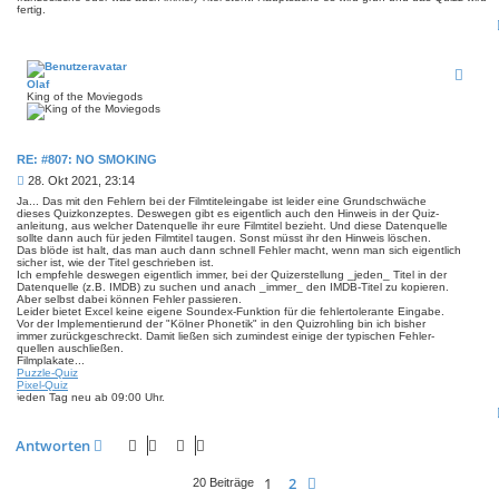
fertig.
Olaf
King of the Moviegods
RE: #807: NO SMOKING
B
28. Okt 2021, 23:14
e
Ja... Das mit den Fehlern bei der Filmtiteleingabe ist leider eine Grundschwäche
i
dieses Quizkonzeptes. Deswegen gibt es eigentlich auch den Hinweis in der Quiz-
anleitung, aus welcher Datenquelle ihr eure Filmtitel bezieht. Und diese Datenquelle
t
sollte dann auch für jeden Filmtitel taugen. Sonst müsst ihr den Hinweis löschen.
r
Das blöde ist halt, das man auch dann schnell Fehler macht, wenn man sich eigentlich
a
sicher ist, wie der Titel geschrieben ist.
g
Ich empfehle deswegen eigentlich immer, bei der Quizerstellung _jeden_ Titel in der
Datenquelle (z.B. IMDB) zu suchen und anach _immer_ den IMDB-Titel zu kopieren.
Aber selbst dabei können Fehler passieren.
Leider bietet Excel keine eigene Soundex-Funktion für die fehlertolerante Eingabe.
Vor der Implementierund der "Kölner Phonetik" in den Quizrohling bin ich bisher
immer zurückgeschreckt. Damit ließen sich zumindest einige der typischen Fehler-
quellen auschließen.
Filmplakate...
Puzzle-Quiz
Pixel-Quiz
jeden Tag neu ab 09:00 Uhr.
Antworten
1
2
Nächste
20 Beiträge