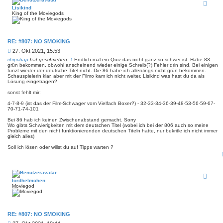
Lisikind
King of the Moviegods
RE: #807: NO SMOKING
B
27. Okt 2021, 15:53
e
chipchap
hat geschrieben:
↑
Endlich mal ein Quiz das nicht ganz so schwer ist. Habe 83
i
grün bekommen, obwohl anscheinend wieder einige Schreib(?) Fehler drin sind. Bei einigen
funzt wieder der deutsche Titel nicht. Die 86 habe ich allerdings nicht grün bekommen.
t
Schauspielerin klar, aber mit der Filmo kam ich nicht weiter. Lisikind was hast du da als
r
Lösung eingetragen?
a
g
sonst fehlt mir:
4-7-8-9 (ist das der Film-Schwager vom Vielfach Boxer?) - 32-33-34-36-39-48-53-56-59-67-
70-71-74-101
Bei 86 hab ich keinen Zwischenabstand gemacht. Sorry
Wo gibts Schwierigkeiten mit dem deutschen Titel (wobei ich bei der 806 auch so meine
Probleme mit den nicht funktionierenden deutschen Titeln hatte, nur bekritle ich nicht immer
gleich alles)
Soll ich lösen oder willst du auf Tipps warten ?
lordhelmchen
Moviegod
RE: #807: NO SMOKING