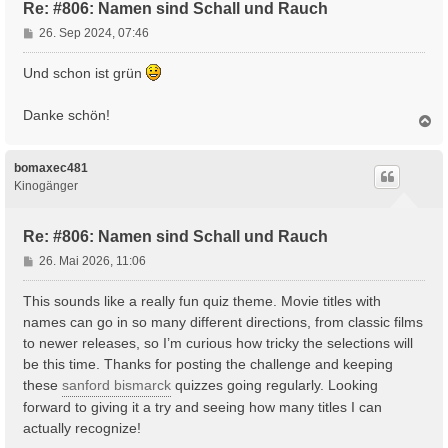
Re: #806: Namen sind Schall und Rauch
B
26. Sep 2024, 07:46
e
i
Und schon ist grün
t
r
Danke schön!
N
a
a
g
c
h
bomaxec481
o
Kinogänger
b
e
n
Re: #806: Namen sind Schall und Rauch
B
26. Mai 2026, 11:06
e
i
This sounds like a really fun quiz theme. Movie titles with
t
names can go in so many different directions, from classic films
r
to newer releases, so I’m curious how tricky the selections will
a
be this time. Thanks for posting the challenge and keeping
g
these
sanford bismarck
quizzes going regularly. Looking
forward to giving it a try and seeing how many titles I can
actually recognize!