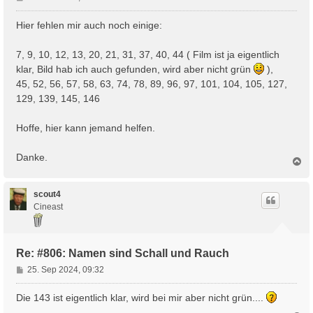
e
i
Hier fehlen mir auch noch einige:
t
r
7, 9, 10, 12, 13, 20, 21, 31, 37, 40, 44 ( Film ist ja eigentlich
a
klar, Bild hab ich auch gefunden, wird aber nicht grün
),
g
45, 52, 56, 57, 58, 63, 74, 78, 89, 96, 97, 101, 104, 105, 127,
129, 139, 145, 146
Hoffe, hier kann jemand helfen.
Danke.
N
a
c
h
scout4
o
Cineast
b
e
n
Re: #806: Namen sind Schall und Rauch
B
25. Sep 2024, 09:32
e
i
Die 143 ist eigentlich klar, wird bei mir aber nicht grün....
t