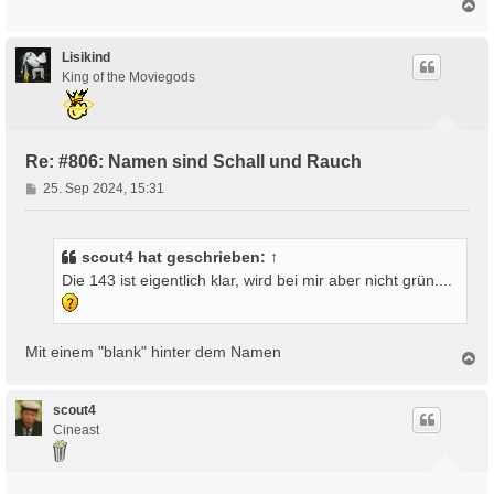
N
r
a
a
c
g
h
Lisikind
o
King of the Moviegods
b
e
n
Re: #806: Namen sind Schall und Rauch
B
25. Sep 2024, 15:31
e
i
t
scout4
hat geschrieben:
↑
r
Die 143 ist eigentlich klar, wird bei mir aber nicht grün....
a
g
Mit einem "blank" hinter dem Namen
N
a
c
h
scout4
o
Cineast
b
e
n