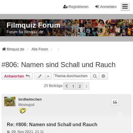
Registrieren
Anmelden
Filmquiz Forum
Forum für filmquiz.de
filmquiz.de
Alle Foren
#806: Namen sind Schall und Rauch
Suche
Erweiterte Suc
Antworten
1
2
3
Vorherige
25 Beiträge
lordhelmchen
Moviegod
Re: #806: Namen sind Schall und Rauch
B
09. Nov 2021, 21:11