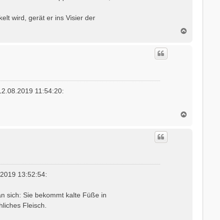
t wird, gerät er ins Visier der
N
a
c
h
o
b
e
n
2.08.2019 11:54:20:
N
a
c
h
o
b
e
n
.2019 13:52:54:
 sich: Sie bekommt kalte Füße in
liches Fleisch.