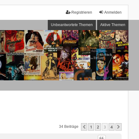
Registrieren
Anmelden
Unbeantwortete Themen
Aktive Themen
1
2
3
4
Vorherige
Nächste
34 Beiträge