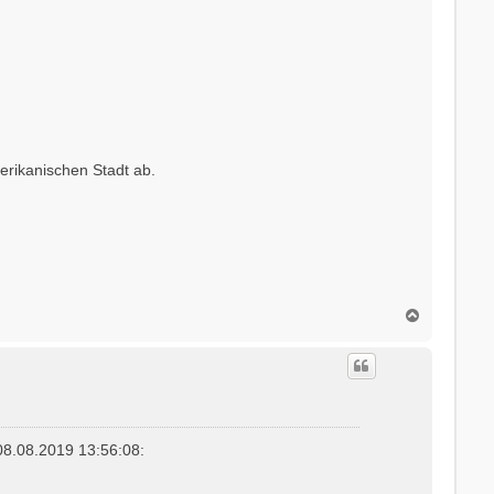
erikanischen Stadt ab.
N
a
c
h
o
b
e
n
8.08.2019 13:56:08: