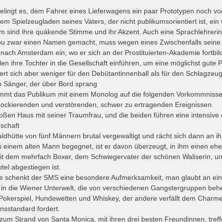
lingt es, dem Fahrer eines Lieferwagens ein paar Prototypen noch vor
 Spielzeugladen seines Vaters, der nicht publikumsorientiert ist, ein 
 sind ihre quäkende Stimme und ihr Akzent. Auch eine Sprachlehrerin 
libu zwar einen Namen gemacht, muss wegen eines Zwischenfalls seine 
n nach Amsterdam ein, wo er sich an der Prostituierten-Akademie fortbild
n ihre Tochter in die Gesellschaft einführen, um eine möglichst gute Pa
ert sich aber weniger für den Debütantinnenball als für den Schlagzeu
 Sänger, der über Bord sprang
mmt das Publikum mit einem Monolog auf die folgenden Vorkommnisse 
ockierenden und verstörenden, schwer zu ertragenden Ereignissen.
roßen Haus mit seiner Traumfrau, und die beiden führen eine intensive 
schaft
Waldhütte von fünf Männern brutal vergewaltigt und rächt sich dann an i
s einem alten Mann begegnet, ist er davon überzeugt, in ihm einen eh
t dem mehrfach Boxer, dem Schwiegervater der schönen Waliserin, 
tel abgestiegen ist.
e schenkt der SMS eine besondere Aufmerksamkeit, man glaubt an ein
 in die Wiener Unterwelt, die von verschiedenen Gangstergruppen behe
s Pokerspiel, Hundewetten und Whiskey, der andere verfällt dem Charm
nsstandard fordert.
zum Strand von Santa Monica, mit ihren drei besten Freundinnen, treff