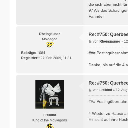
die sich aber nicht fü
97 Als das Schachgeni
Fahnder
Rheingauner
Re: #750: Querbee
Moviegod
B
von
Rheingauner
»
12
e
i
### Postingübernahm
Beiträge:
1084
t
Registriert:
27. Feb 2009, 11:31
r
Danke, bis auf die 4 
a
g
Re: #750: Querbee
B
von
Lisikind
»
12. Aug
e
i
### Postingübernahme
t
r
4 Wieder zu Hause a
Lisikind
a
Hinsicht auf ihre Hoc
King of the Moviegods
g