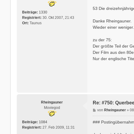
g
53 Die dreizehnjährig
Beiträge:
1330
Registriert:
30. Okt 2007, 21:43
Danke Rheingauner.
Ort:
Taunus
Wieder einer weniger.
zu der 75:
Der größte Teil der G
Der Film aus den 80e
Nur der englische Tite
Rheingauner
Re: #750: Querbee
Moviegod
B
von
Rheingauner
»
08
e
i
### Postingübernahm
Beiträge:
1084
t
Registriert:
27. Feb 2009, 11:31
r