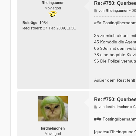
Rheingauner
Re: #750: Querbee
Moviegod
B
von
Rheingauner
»
08
e
i
### Postingübernahm
Beiträge:
1084
t
Registriert:
27. Feb 2009, 11:31
r
35 ziemlich aktuell mi
a
45 Komödie die Agent
g
66 90er mit dem weiß
78 eine begabte Klavi
96 Die Polizei vermut
Außer dem Rest fehlt 
Re: #750: Querbee
B
von
lordhelmchen
»
0
e
i
### Postingübernahm
t
r
lordhelmchen
[quote="Rheingauner
a
Moviegod