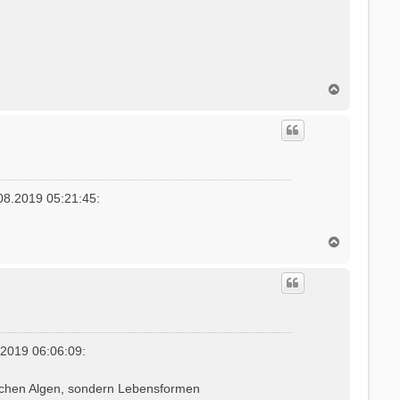
N
a
c
h
o
b
e
n
8.2019 05:21:45:
N
a
c
h
o
b
e
n
.2019 06:06:09:
pischen Algen, sondern Lebensformen