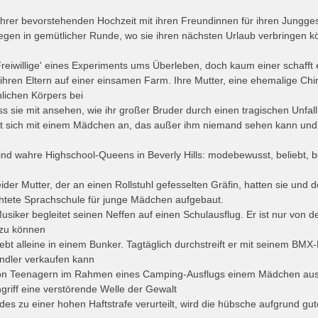
h ihrer bevorstehenden Hochzeit mit ihren Freundinnen für ihren Jungge
gen in gemütlicher Runde, wo sie ihren nächsten Urlaub verbringen kö
reiwillige' eines Experiments ums Überleben, doch kaum einer schafft 
t ihren Eltern auf einer einsamen Farm. Ihre Mutter, eine ehemalige Chiru
ichen Körpers bei
ss sie mit ansehen, wie ihr großer Bruder durch einen tragischen Unfa
t sich mit einem Mädchen an, das außer ihm niemand sehen kann und
ind wahre Highschool-Queens in Beverly Hills: modebewusst, beliebt,
er Mutter, der an einen Rollstuhl gefesselten Gräfin, hatten sie und d
chtete Sprachschule für junge Mädchen aufgebaut.
siker begleitet seinen Neffen auf einen Schulausflug. Er ist nur von der 
 zu können
lebt alleine in einem Bunker. Tagtäglich durchstreift er mit seinem B
ändler verkaufen kann
on Teenagern im Rahmen eines Camping-Ausflugs einem Mädchen aus d
griff eine verstörende Welle der Gewalt
 zu einer hohen Haftstrafe verurteilt, wird die hübsche aufgrund gu