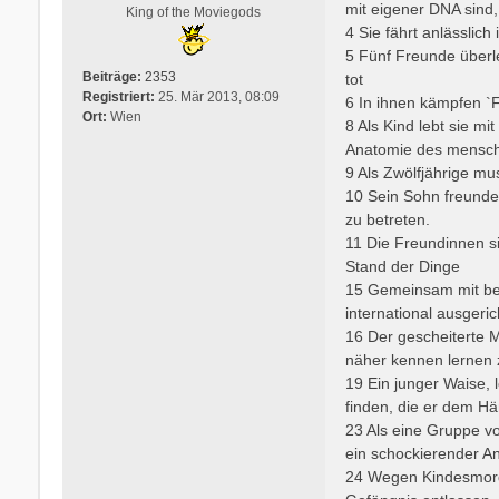
mit eigener DNA sind,
King of the Moviegods
g
4 Sie fährt anlässlic
5 Fünf Freunde überle
Beiträge:
2353
tot
Registriert:
25. Mär 2013, 08:09
6 In ihnen kämpfen `F
Ort:
Wien
8 Als Kind lebt sie mi
Anatomie des menschl
9 Als Zwölfjährige mu
10 Sein Sohn freunde
zu betreten.
11 Die Freundinnen s
Stand der Dinge
15 Gemeinsam mit beid
international ausgeri
16 Der gescheiterte Mu
näher kennen lernen
19 Ein junger Waise, 
finden, die er dem H
23 Als eine Gruppe v
ein schockierender An
24 Wegen Kindesmordes