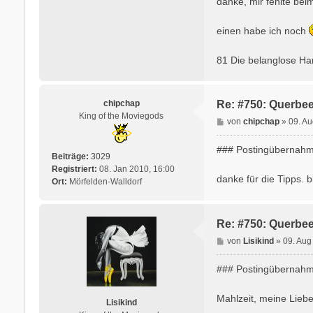
danke, mir fehlte beim
a
g
einen habe ich noch
81 Die belanglose Han
chipchap
Re: #750: Querbee
King of the Moviegods
B
von
chipchap
»
09. Au
e
i
### Postingübernahm
Beiträge:
3029
t
Registriert:
08. Jan 2010, 16:00
r
danke für die Tipps. b
Ort:
Mörfelden-Walldorf
a
g
Re: #750: Querbee
B
von
Lisikind
»
09. Aug
e
i
### Postingübernahme
t
r
Mahlzeit, meine Lieben
Lisikind
a