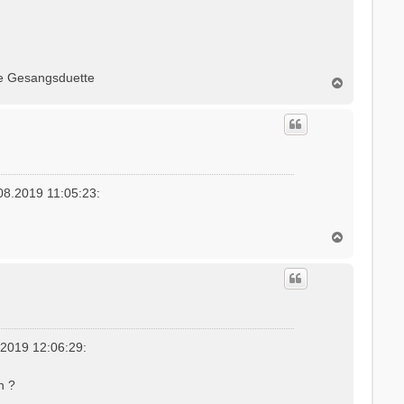
ge Gesangsduette
N
a
c
h
o
b
e
n
8.2019 11:05:23:
N
a
c
h
o
b
e
n
.2019 12:06:29:
n ?