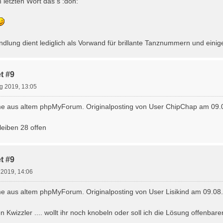
 letzten Wort das s :doh:
dlung dient lediglich als Vorwand für brillante Tanznummern und eini
t #9
g 2019, 13:05
e aus altem phpMyForum. Originalposting von User ChipChap am 09.0
leiben 28 offen
t #9
 2019, 14:06
 aus altem phpMyForum. Originalposting von User Lisikind am 09.08
 Kwizzler .... wollt ihr noch knobeln oder soll ich die Lösung offenbare