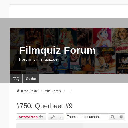
Filmquiz Forum
Forum für filmquiz.de
FAQ
Suche
filmquiz.de
Alle Foren
#750: Querbeet #9
Suche
Er
Antworten