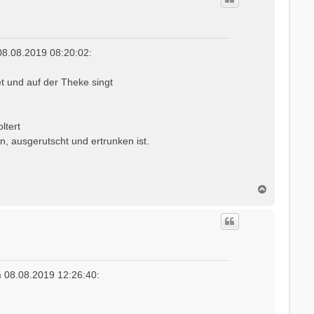
8.08.2019 08:20:02:
et und auf der Theke singt
ltert
, ausgerutscht und ertrunken ist.
N
a
c
h
o
b
e
n
 08.08.2019 12:26:40: