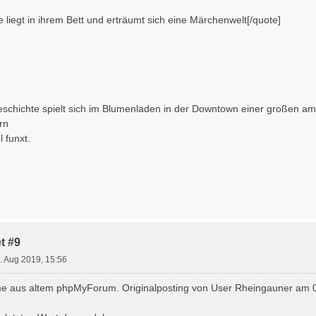
e liegt in ihrem Bett und erträumt sich eine Märchenwelt[/quote]
eschichte spielt sich im Blumenladen in der Downtown einer großen am
rn
l funxt.
t #9
. Aug 2019, 15:56
e aus altem phpMyForum. Originalposting von User Rheingauner am 0