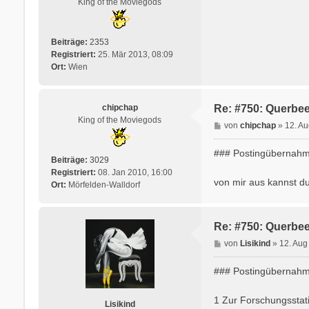
King of the Moviegods
g
Beiträge:
2353
Registriert:
25. Mär 2013, 08:09
Ort:
Wien
chipchap
Re: #750: Querbee
King of the Moviegods
B
von
chipchap
»
12. Au
e
i
### Postingübernahm
Beiträge:
3029
t
Registriert:
08. Jan 2010, 16:00
r
von mir aus kannst du
Ort:
Mörfelden-Walldorf
a
g
Re: #750: Querbee
B
von
Lisikind
»
12. Aug
e
i
### Postingübernahme
t
r
1 Zur Forschungsstati
Lisikind
a