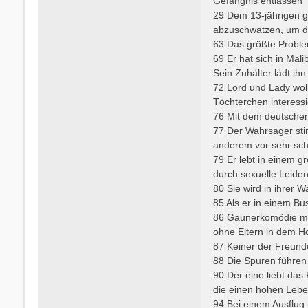
Gefängnis entlassen
29 Dem 13-jährigen ge
abzuschwatzen, um dem
63 Das größte Problem
69 Er hat sich in Ma
Sein Zuhälter lädt ih
72 Lord und Lady wolle
Töchterchen interessi
76 Mit dem deutschen
77 Der Wahrsager sti
anderem vor sehr sch
79 Er lebt in einem g
durch sexuelle Leiden
80 Sie wird in ihrer 
85 Als er in einem Bu
86 Gaunerkomödie mi
ohne Eltern in dem Ho
87 Keiner der Freund
88 Die Spuren führen
90 Der eine liebt da
die einen hohen Lebe
94 Bei einem Ausflug 