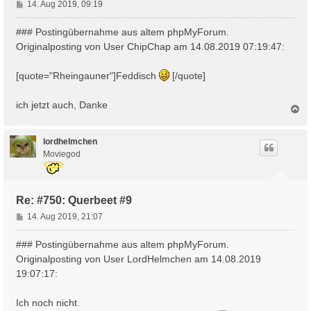
B
14. Aug 2019, 09:19
e
i
### Postingübernahme aus altem phpMyForum.
t
Originalposting von User ChipChap am 14.08.2019 07:19:47:
r
a
[quote="Rheingauner"]Feddisch
[/quote]
g
ich jetzt auch, Danke
N
a
c
h
lordhelmchen
o
Moviegod
b
e
n
Re: #750: Querbeet #9
B
14. Aug 2019, 21:07
e
i
### Postingübernahme aus altem phpMyForum.
t
Originalposting von User LordHelmchen am 14.08.2019
r
19:07:17:
a
g
Ich noch nicht.