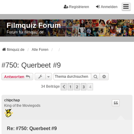
Registrieren
Anmelden
Filmquiz Forum
Forum für filmquiz.de
filmquiz.de
Alle Foren
#750: Querbeet #9
Suche
Erweiterte Suc
Antworten
1
2
3
4
Vorherige
34 Beiträge
chipchap
King of the Moviegods
Re: #750: Querbeet #9