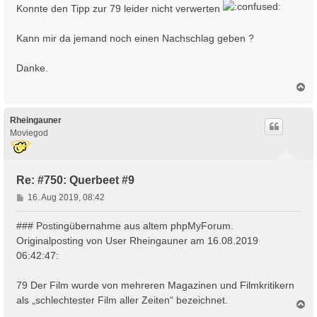
Konnte den Tipp zur 79 leider nicht verwerten
Kann mir da jemand noch einen Nachschlag geben ?
Danke.
N
a
c
h
Rheingauner
o
Moviegod
b
e
n
Re: #750: Querbeet #9
B
16. Aug 2019, 08:42
e
i
### Postingübernahme aus altem phpMyForum.
t
Originalposting von User Rheingauner am 16.08.2019
r
06:42:47:
a
g
79 Der Film wurde von mehreren Magazinen und Filmkritikern
als „schlechtester Film aller Zeiten“ bezeichnet.
N
a