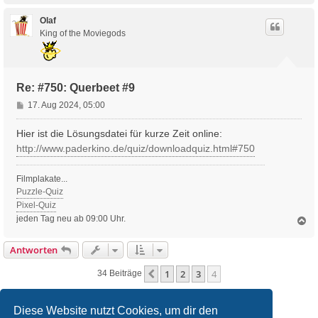
c
h
Olaf
o
King of the Moviegods
b
e
n
Re: #750: Querbeet #9
B
17. Aug 2024, 05:00
e
i
Hier ist die Lösungsdatei für kurze Zeit online:
t
http://www.paderkino.de/quiz/downloadquiz.html#750
r
a
Filmplakate...
g
Puzzle-Quiz
Pixel-Quiz
jeden Tag neu ab 09:00 Uhr.
N
a
c
Antworten
h
o
1
2
3
4
Vorherige
34 Beiträge
b
e
n
Diese Website nutzt Cookies, um dir den