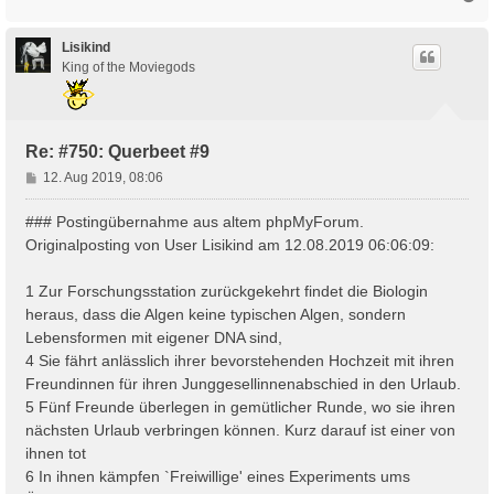
a
c
h
Lisikind
o
King of the Moviegods
b
e
n
Re: #750: Querbeet #9
B
12. Aug 2019, 08:06
e
i
### Postingübernahme aus altem phpMyForum.
t
Originalposting von User Lisikind am 12.08.2019 06:06:09:
r
a
1 Zur Forschungsstation zurückgekehrt findet die Biologin
g
heraus, dass die Algen keine typischen Algen, sondern
Lebensformen mit eigener DNA sind,
4 Sie fährt anlässlich ihrer bevorstehenden Hochzeit mit ihren
Freundinnen für ihren Junggesellinnenabschied in den Urlaub.
5 Fünf Freunde überlegen in gemütlicher Runde, wo sie ihren
nächsten Urlaub verbringen können. Kurz darauf ist einer von
ihnen tot
6 In ihnen kämpfen `Freiwillige' eines Experiments ums