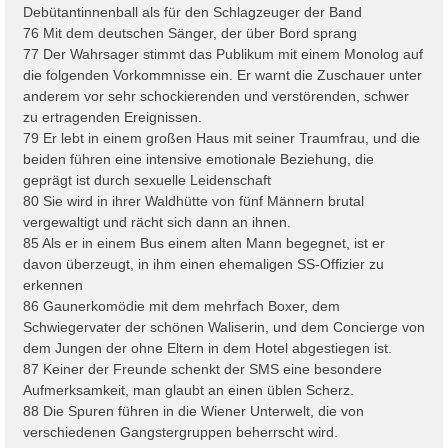
Debütantinnenball als für den Schlagzeuger der Band
76 Mit dem deutschen Sänger, der über Bord sprang
77 Der Wahrsager stimmt das Publikum mit einem Monolog auf
die folgenden Vorkommnisse ein. Er warnt die Zuschauer unter
anderem vor sehr schockierenden und verstörenden, schwer
zu ertragenden Ereignissen.
79 Er lebt in einem großen Haus mit seiner Traumfrau, und die
beiden führen eine intensive emotionale Beziehung, die
geprägt ist durch sexuelle Leidenschaft
80 Sie wird in ihrer Waldhütte von fünf Männern brutal
vergewaltigt und rächt sich dann an ihnen.
85 Als er in einem Bus einem alten Mann begegnet, ist er
davon überzeugt, in ihm einen ehemaligen SS-Offizier zu
erkennen
86 Gaunerkomödie mit dem mehrfach Boxer, dem
Schwiegervater der schönen Waliserin, und dem Concierge von
dem Jungen der ohne Eltern in dem Hotel abgestiegen ist.
87 Keiner der Freunde schenkt der SMS eine besondere
Aufmerksamkeit, man glaubt an einen üblen Scherz.
88 Die Spuren führen in die Wiener Unterwelt, die von
verschiedenen Gangstergruppen beherrscht wird.