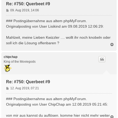
Re: #750: Querbeet #9
B
09. Aug 2019, 14:06
e
i
### Postingübernahme aus altem phpMyForum.
t
Originalposting von User Lisikind am 09.08.2019 12:06:29:
r
a
Mahlzeit, meine Lieben Kwizzler .... wollt ihr noch knobeln oder
g
soll ich die Lösung offenbaren ?
N
a
c
h
chipchap
o
King of the Moviegods
b
e
n
Re: #750: Querbeet #9
B
12. Aug 2019, 07:21
e
i
### Postingübernahme aus altem phpMyForum.
t
Originalposting von User ChipChap am 12.08.2019 05:21:45:
r
a
von mir aus kannst du auflösen. komme hier nicht mehr weiter
g
N