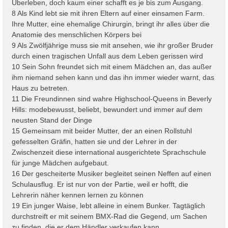
Überleben, doch kaum einer schafft es je bis zum Ausgang.
8 Als Kind lebt sie mit ihren Eltern auf einer einsamen Farm.
Ihre Mutter, eine ehemalige Chirurgin, bringt ihr alles über die
Anatomie des menschlichen Körpers bei
9 Als Zwölfjährige muss sie mit ansehen, wie ihr großer Bruder
durch einen tragischen Unfall aus dem Leben gerissen wird
10 Sein Sohn freundet sich mit einem Mädchen an, das außer
ihm niemand sehen kann und das ihn immer wieder warnt, das
Haus zu betreten.
11 Die Freundinnen sind wahre Highschool-Queens in Beverly
Hills: modebewusst, beliebt, bewundert und immer auf dem
neusten Stand der Dinge
15 Gemeinsam mit beider Mutter, der an einen Rollstuhl
gefesselten Gräfin, hatten sie und der Lehrer in der
Zwischenzeit diese international ausgerichtete Sprachschule
für junge Mädchen aufgebaut.
16 Der gescheiterte Musiker begleitet seinen Neffen auf einen
Schulausflug. Er ist nur von der Partie, weil er hofft, die
Lehrerin näher kennen lernen zu können
19 Ein junger Waise, lebt alleine in einem Bunker. Tagtäglich
durchstreift er mit seinem BMX-Rad die Gegend, um Sachen
zu finden, die er dem Händler verkaufen kann