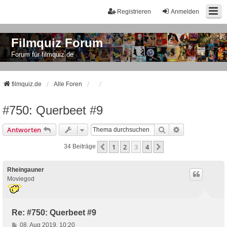
Registrieren
Anmelden
Filmquiz Forum
Forum für filmquiz.de
filmquiz.de
Alle Foren
#750: Querbeet #9
Suche
Erweiterte Suc
Antworten
1
2
3
4
Vorherige
Nächste
34 Beiträge
Rheingauner
Moviegod
Re: #750: Querbeet #9
B
08. Aug 2019, 10:20