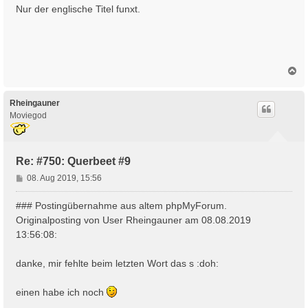
Nur der englische Titel funxt.
N
a
c
h
Rheingauner
o
Moviegod
b
e
n
Re: #750: Querbeet #9
B
08. Aug 2019, 15:56
e
i
### Postingübernahme aus altem phpMyForum.
t
Originalposting von User Rheingauner am 08.08.2019
r
13:56:08:
a
g
danke, mir fehlte beim letzten Wort das s :doh:
einen habe ich noch