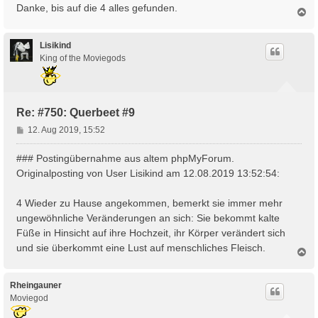
Danke, bis auf die 4 alles gefunden.
N
a
c
h
Lisikind
o
King of the Moviegods
b
e
n
Re: #750: Querbeet #9
B
12. Aug 2019, 15:52
e
i
### Postingübernahme aus altem phpMyForum.
t
Originalposting von User Lisikind am 12.08.2019 13:52:54:
r
a
4 Wieder zu Hause angekommen, bemerkt sie immer mehr
g
ungewöhnliche Veränderungen an sich: Sie bekommt kalte
Füße in Hinsicht auf ihre Hochzeit, ihr Körper verändert sich
und sie überkommt eine Lust auf menschliches Fleisch.
N
a
c
h
Rheingauner
o
Moviegod
b