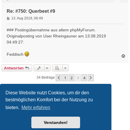
e
n
Re: #750: Querbeet #9
B
13. Aug 2019, 06:49
e
i
### Postingübernahme aus altem phpMyForum.
t
Originalposting von User Rheingauner am 13.08.2019
r
04:49:27:
a
g
Feddisch
N
a
c
Antworten
h
o
1
2
3
4
Vorherige
Nächste
34 Beiträge
b
e
n
Diese Website nutzt Cookies, um dir den
bestmöglichen Komfort bei der Nutzung zu
filmquiz.de
Alle Foren
bieten.
Mehr erfahren
Powered by
phpBB
® Forum Software © phpBB Limited
Verstanden!
Deutsche Übersetzung durch
phpBB.de
Style
we_universal
created by INVENTEA & v12mike