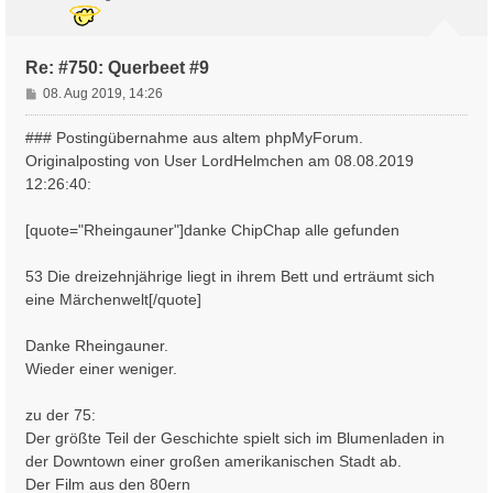
b
e
n
Re: #750: Querbeet #9
B
08. Aug 2019, 14:26
e
i
### Postingübernahme aus altem phpMyForum.
t
Originalposting von User LordHelmchen am 08.08.2019
r
12:26:40:
a
g
[quote="Rheingauner"]danke ChipChap alle gefunden
53 Die dreizehnjährige liegt in ihrem Bett und erträumt sich
eine Märchenwelt[/quote]
Danke Rheingauner.
Wieder einer weniger.
zu der 75:
Der größte Teil der Geschichte spielt sich im Blumenladen in
der Downtown einer großen amerikanischen Stadt ab.
Der Film aus den 80ern