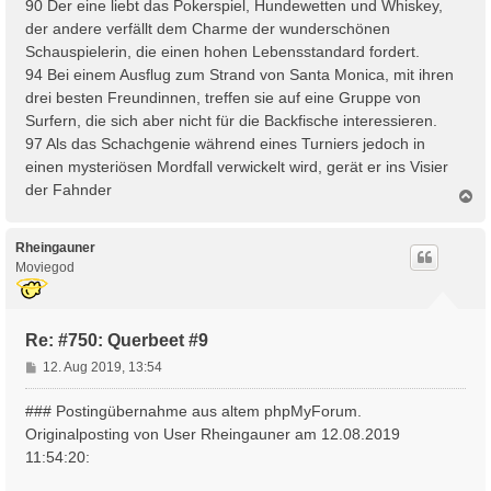
90 Der eine liebt das Pokerspiel, Hundewetten und Whiskey,
der andere verfällt dem Charme der wunderschönen
Schauspielerin, die einen hohen Lebensstandard fordert.
94 Bei einem Ausflug zum Strand von Santa Monica, mit ihren
drei besten Freundinnen, treffen sie auf eine Gruppe von
Surfern, die sich aber nicht für die Backfische interessieren.
97 Als das Schachgenie während eines Turniers jedoch in
einen mysteriösen Mordfall verwickelt wird, gerät er ins Visier
der Fahnder
N
a
c
h
Rheingauner
o
Moviegod
b
e
n
Re: #750: Querbeet #9
B
12. Aug 2019, 13:54
e
i
### Postingübernahme aus altem phpMyForum.
t
Originalposting von User Rheingauner am 12.08.2019
r
11:54:20:
a
g