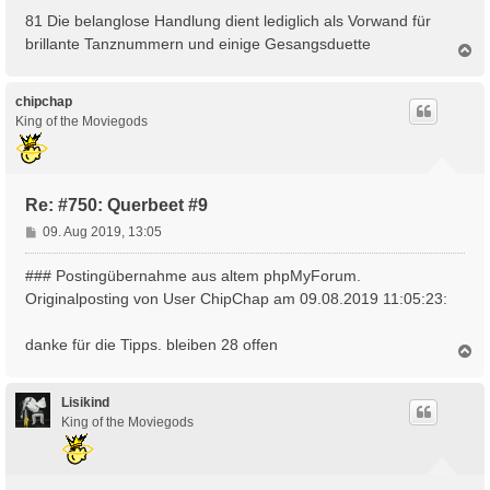
81 Die belanglose Handlung dient lediglich als Vorwand für
brillante Tanznummern und einige Gesangsduette
N
a
c
h
chipchap
o
King of the Moviegods
b
e
n
Re: #750: Querbeet #9
B
09. Aug 2019, 13:05
e
i
### Postingübernahme aus altem phpMyForum.
t
Originalposting von User ChipChap am 09.08.2019 11:05:23:
r
a
danke für die Tipps. bleiben 28 offen
g
N
a
c
h
Lisikind
o
King of the Moviegods
b
e
n