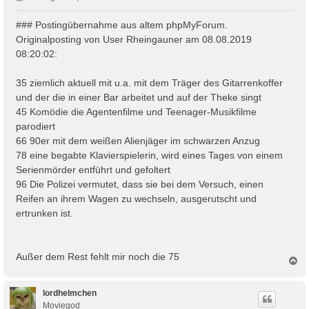
e
i
### Postingübernahme aus altem phpMyForum.
t
Originalposting von User Rheingauner am 08.08.2019
r
08:20:02:
a
g
35 ziemlich aktuell mit u.a. mit dem Träger des Gitarrenkoffer
und der die in einer Bar arbeitet und auf der Theke singt
45 Komödie die Agentenfilme und Teenager-Musikfilme
parodiert
66 90er mit dem weißen Alienjäger im schwarzen Anzug
78 eine begabte Klavierspielerin, wird eines Tages von einem
Serienmörder entführt und gefoltert
96 Die Polizei vermutet, dass sie bei dem Versuch, einen
Reifen an ihrem Wagen zu wechseln, ausgerutscht und
ertrunken ist.
Außer dem Rest fehlt mir noch die 75
N
a
c
h
lordhelmchen
o
Moviegod