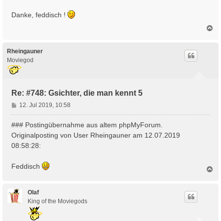
g
Danke, feddisch !
N
a
c
h
Rheingauner
o
Moviegod
b
e
n
Re: #748: Gsichter, die man kennt 5
B
12. Jul 2019, 10:58
e
i
### Postingübernahme aus altem phpMyForum.
t
Originalposting von User Rheingauner am 12.07.2019
r
08:58:28:
a
g
Feddisch
N
a
c
h
Olaf
o
King of the Moviegods
b
e