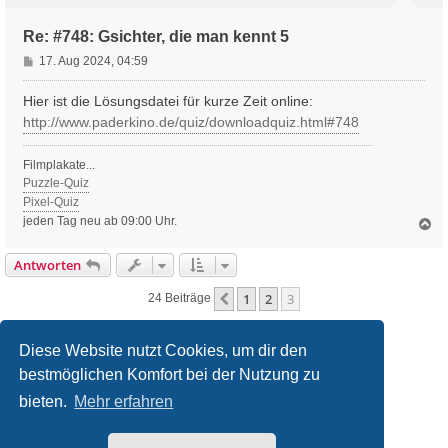
n
Re: #748: Gsichter, die man kennt 5
B
17. Aug 2024, 04:59
e
i
Hier ist die Lösungsdatei für kurze Zeit online:
t
http://www.paderkino.de/quiz/downloadquiz.html#748
r
a
Filmplakate...
g
Puzzle-Quiz
Pixel-Quiz
jeden Tag neu ab 09:00 Uhr.
N
a
c
Antworten
h
o
1
2
3
Vorherige
24 Beiträge
b
e
n
Diese Website nutzt Cookies, um dir den
bestmöglichen Komfort bei der Nutzung zu
filmquiz.de
Alle Foren
bieten.
Mehr erfahren
Powered by
phpBB
® Forum Software © phpBB Limited