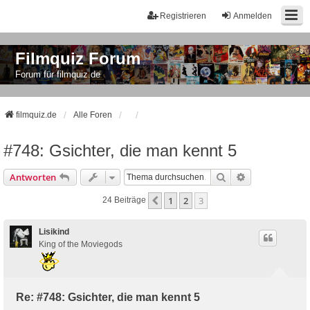
Registrieren
Anmelden
Filmquiz Forum
Forum für filmquiz.de
filmquiz.de
Alle Foren
#748: Gsichter, die man kennt 5
Suche
Erweiterte Suc
Antworten
1
2
3
Vorherige
24 Beiträge
Lisikind
King of the Moviegods
Re: #748: Gsichter, die man kennt 5