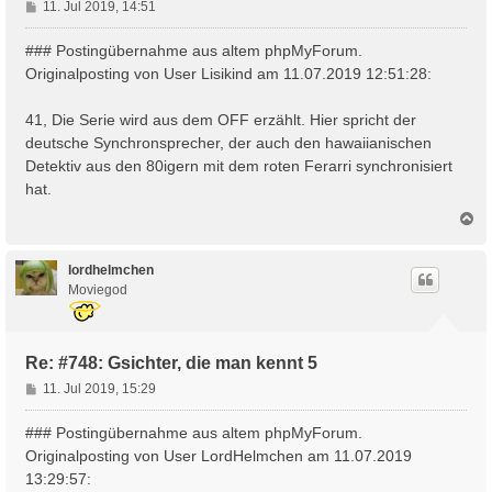
B
11. Jul 2019, 14:51
e
i
### Postingübernahme aus altem phpMyForum.
t
Originalposting von User Lisikind am 11.07.2019 12:51:28:
r
a
41, Die Serie wird aus dem OFF erzählt. Hier spricht der
g
deutsche Synchronsprecher, der auch den hawaiianischen
Detektiv aus den 80igern mit dem roten Ferarri synchronisiert
hat.
N
a
c
h
lordhelmchen
o
Moviegod
b
e
n
Re: #748: Gsichter, die man kennt 5
B
11. Jul 2019, 15:29
e
i
### Postingübernahme aus altem phpMyForum.
t
Originalposting von User LordHelmchen am 11.07.2019
r
13:29:57:
a