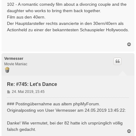
102 - A romantic comedy film about a divorcing couple and the
daughter who works to bring them back together.
Film aus den 40ern.
Der Hauptdarsteller rechts avancierte in den 30ern/40ern als
Actionheld zu einer der bekanntesten Schauspieler Hollywoods.
N
a
c
h
Vermesser
o
Movie Maniac
b
e
n
Re: #745: Let's Dance
B
24. Mai 2019, 15:45
e
i
### Postingübernahme aus altem phpMyForum.
t
Originalposting von User Vermesser am 24.05.2019 13:45:22:
r
a
Danke! Wie vermutet, bei der 82 hatte ich ursprünglich völlig
g
falsch gedacht.
N
a