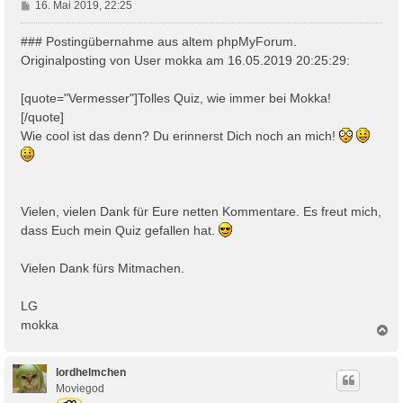
B
16. Mai 2019, 22:25
e
i
### Postingübernahme aus altem phpMyForum.
t
Originalposting von User mokka am 16.05.2019 20:25:29:
r
a
[quote="Vermesser"]Tolles Quiz, wie immer bei Mokka!
g
[/quote]
Wie cool ist das denn? Du erinnerst Dich noch an mich!
Vielen, vielen Dank für Eure netten Kommentare. Es freut mich,
dass Euch mein Quiz gefallen hat.
Vielen Dank fürs Mitmachen.
LG
mokka
N
a
c
h
lordhelmchen
o
Moviegod
b