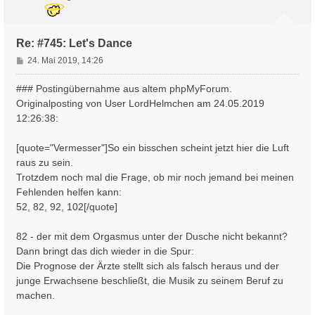
b
e
n
Re: #745: Let's Dance
B
24. Mai 2019, 14:26
e
i
### Postingübernahme aus altem phpMyForum.
t
Originalposting von User LordHelmchen am 24.05.2019
r
12:26:38:
a
g
[quote="Vermesser"]So ein bisschen scheint jetzt hier die Luft
raus zu sein.
Trotzdem noch mal die Frage, ob mir noch jemand bei meinen
Fehlenden helfen kann:
52, 82, 92, 102[/quote]
82 - der mit dem Orgasmus unter der Dusche nicht bekannt?
Dann bringt das dich wieder in die Spur:
Die Prognose der Ärzte stellt sich als falsch heraus und der
junge Erwachsene beschließt, die Musik zu seinem Beruf zu
machen.