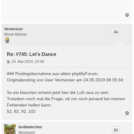
N
a
c
h
Vermesser
o
Movie Maniac
b
e
n
Re: #745: Let's Dance
B
24. Mai 2019, 10:39
e
i
### Postingübernahme aus altem phpMyForum.
t
Originalposting von User Vermesser am 24.05.2019 08:39:34:
r
a
So ein bisschen scheint jetzt hier die Luft raus zu sein.
g
Trotzdem noch mal die Frage, ob mir noch jemand bei meinen
Fehlenden helfen kann:
52, 82, 92, 102
N
a
c
h
lordhelmchen
o
Moviegod