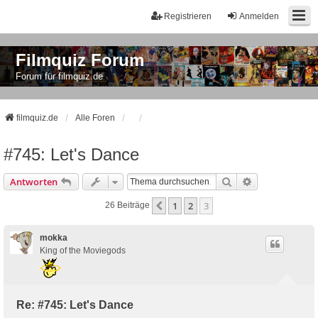
Registrieren
Anmelden
Filmquiz Forum
Forum für filmquiz.de
filmquiz.de
Alle Foren
#745: Let's Dance
Suche
Erweiterte Suc
Antworten
1
2
3
Vorherige
26 Beiträge
mokka
King of the Moviegods
Re: #745: Let's Dance