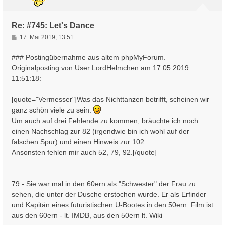
e
n
Re: #745: Let's Dance
B
17. Mai 2019, 13:51
e
i
### Postingübernahme aus altem phpMyForum.
t
Originalposting von User LordHelmchen am 17.05.2019
r
11:51:18:
a
g
[quote="Vermesser"]Was das Nichttanzen betrifft, scheinen wir
ganz schön viele zu sein.
Um auch auf drei Fehlende zu kommen, bräuchte ich noch
einen Nachschlag zur 82 (irgendwie bin ich wohl auf der
falschen Spur) und einen Hinweis zur 102.
Ansonsten fehlen mir auch 52, 79, 92.[/quote]
79 - Sie war mal in den 60ern als "Schwester" der Frau zu
sehen, die unter der Dusche erstochen wurde. Er als Erfinder
und Kapitän eines futuristischen U-Bootes in den 50ern. Film ist
aus den 60ern - lt. IMDB, aus den 50ern lt. Wiki