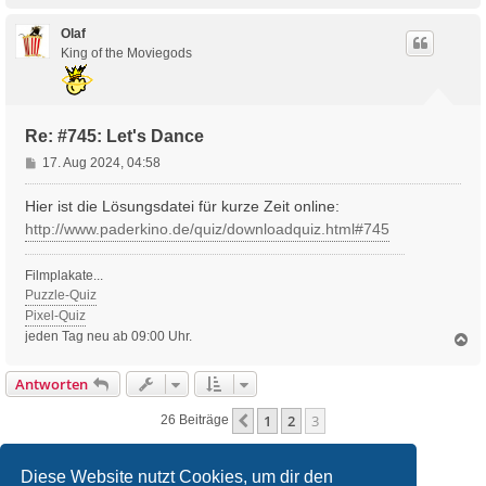
c
h
Olaf
o
King of the Moviegods
b
e
n
Re: #745: Let's Dance
B
17. Aug 2024, 04:58
e
i
Hier ist die Lösungsdatei für kurze Zeit online:
t
http://www.paderkino.de/quiz/downloadquiz.html#745
r
a
Filmplakate...
g
Puzzle-Quiz
Pixel-Quiz
jeden Tag neu ab 09:00 Uhr.
N
a
c
Antworten
h
o
1
2
3
Vorherige
26 Beiträge
b
e
n
Diese Website nutzt Cookies, um dir den