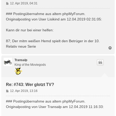
B
12. Apr 2019, 04:31
e
i
### Postingübernahme aus altem phpMyForum.
t
Originalposting von User Lisikind am 12.04.2019 02:31:05:
r
a
Kann dir nur bei einer helfen:
g
87; Der mitm weißen Hemd spielt den Betrüger in der 10.
Relativ neue Serie
N
a
c
h
Transalp
o
King of the Moviegods
b
e
n
Re: #743: Wer glotzt TV?
B
12. Apr 2019, 13:16
e
i
### Postingübernahme aus altem phpMyForum.
t
Originalposting von User Transalp am 12.04.2019 11:16:33:
r
a