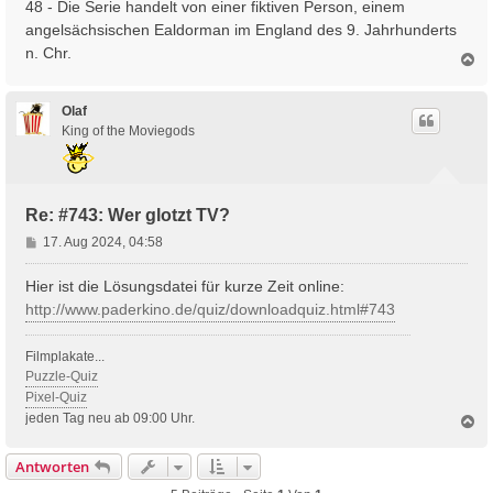
48 - Die Serie handelt von einer fiktiven Person, einem
g
angelsächsischen Ealdorman im England des 9. Jahrhunderts
n. Chr.
N
a
c
h
Olaf
o
King of the Moviegods
b
e
n
Re: #743: Wer glotzt TV?
B
17. Aug 2024, 04:58
e
i
Hier ist die Lösungsdatei für kurze Zeit online:
t
http://www.paderkino.de/quiz/downloadquiz.html#743
r
a
Filmplakate...
g
Puzzle-Quiz
Pixel-Quiz
jeden Tag neu ab 09:00 Uhr.
N
a
c
Antworten
h
o