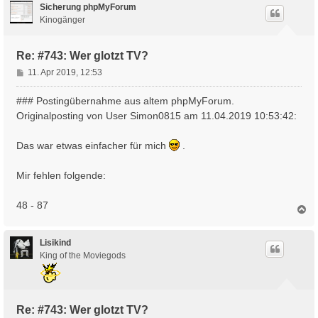
h
Sicherung phpMyForum
o
Kinogänger
b
e
n
Re: #743: Wer glotzt TV?
B
11. Apr 2019, 12:53
e
i
### Postingübernahme aus altem phpMyForum.
t
Originalposting von User Simon0815 am 11.04.2019 10:53:42:
r
a
Das war etwas einfacher für mich
.
g
Mir fehlen folgende:
48 - 87
N
a
c
h
Lisikind
o
King of the Moviegods
b
e
n
Re: #743: Wer glotzt TV?