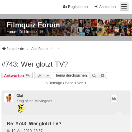
Registrieren
Anmelden
Filmquiz Forum
Forum für filmquiz.de
filmquiz.de
Alle Foren
#743: Wer glotzt TV?
Suche
Erweiterte Suc
Antworten
5 Beiträge • Seite
1
Von
1
Olaf
King of the Moviegods
Re: #743: Wer glotzt TV?
B
10. Apr 2019, 23:57