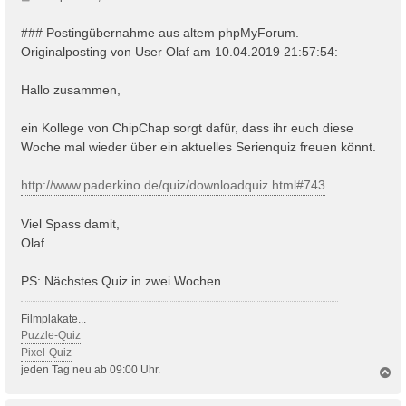
e
i
### Postingübernahme aus altem phpMyForum.
t
Originalposting von User Olaf am 10.04.2019 21:57:54:
r
a
Hallo zusammen,
g
ein Kollege von ChipChap sorgt dafür, dass ihr euch diese
Woche mal wieder über ein aktuelles Serienquiz freuen könnt.
http://www.paderkino.de/quiz/downloadquiz.html#743
Viel Spass damit,
Olaf
PS: Nächstes Quiz in zwei Wochen...
Filmplakate...
Puzzle-Quiz
Pixel-Quiz
jeden Tag neu ab 09:00 Uhr.
N
a
c