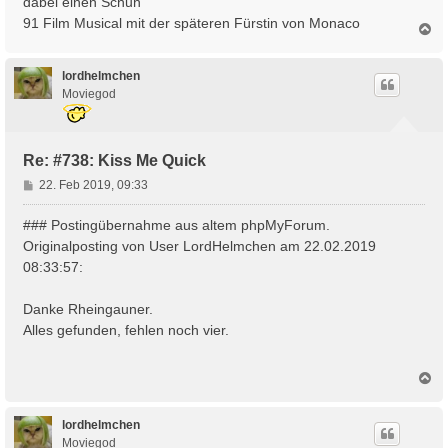
dabei einen Schuh
91 Film Musical mit der späteren Fürstin von Monaco
N
a
c
h
lordhelmchen
o
Moviegod
b
e
n
Re: #738: Kiss Me Quick
B
22. Feb 2019, 09:33
e
i
### Postingübernahme aus altem phpMyForum.
t
Originalposting von User LordHelmchen am 22.02.2019
r
08:33:57:
a
g
Danke Rheingauner.
Alles gefunden, fehlen noch vier.
N
a
c
h
lordhelmchen
o
Moviegod