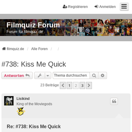
Registrieren
Anmelden
Filmquiz Forum
Forum für filmquiz.de
filmquiz.de
Alle Foren
#738: Kiss Me Quick
Suche
Erweiterte Suc
Antworten
1
2
3
Vorherige
Nächste
23 Beiträge
Lisikind
King of the Moviegods
Re: #738: Kiss Me Quick