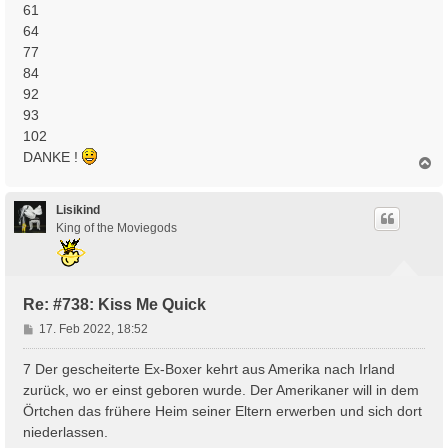
61
64
77
84
92
93
102
DANKE !
N
a
c
h
Lisikind
o
King of the Moviegods
b
e
n
Re: #738: Kiss Me Quick
B
17. Feb 2022, 18:52
e
i
7 Der gescheiterte Ex-Boxer kehrt aus Amerika nach Irland
t
zurück, wo er einst geboren wurde. Der Amerikaner will in dem
r
Örtchen das frühere Heim seiner Eltern erwerben und sich dort
a
niederlassen.
g