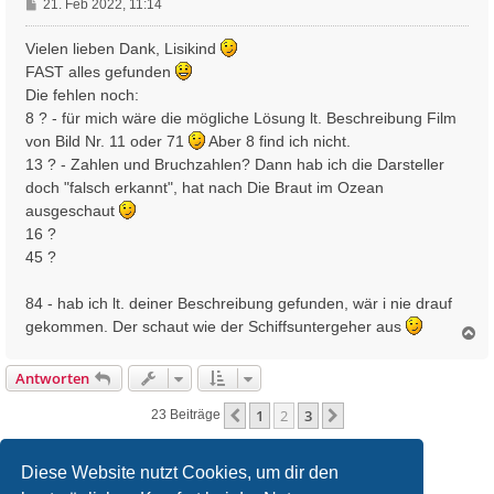
B
21. Feb 2022, 11:14
e
i
Vielen lieben Dank, Lisikind
t
FAST alles gefunden
r
Die fehlen noch:
a
8 ? - für mich wäre die mögliche Lösung lt. Beschreibung Film
g
von Bild Nr. 11 oder 71
Aber 8 find ich nicht.
13 ? - Zahlen und Bruchzahlen? Dann hab ich die Darsteller
doch "falsch erkannt", hat nach Die Braut im Ozean
ausgeschaut
16 ?
45 ?
84 - hab ich lt. deiner Beschreibung gefunden, wär i nie drauf
gekommen. Der schaut wie der Schiffsuntergeher aus
N
a
c
Antworten
h
o
1
2
3
Vorherige
Nächste
23 Beiträge
b
e
n
Diese Website nutzt Cookies, um dir den