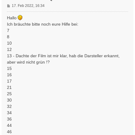
B
17. Feb 2022, 16:34
e
i
Hallo
t
Ich bräuchte bitte noch eure Hilfe bei:
r
7
a
8
g
10
12
13 - Dachte der Film ist mir klar, hab die Darsteller erkannt,
aber wird nicht grün !?
15
16
17
21
25
30
32
34
36
44
46