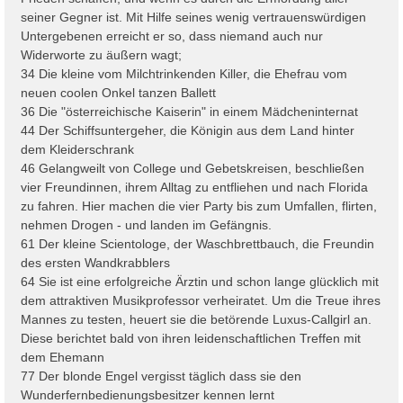
seiner Gegner ist. Mit Hilfe seines wenig vertrauenswürdigen
Untergebenen erreicht er so, dass niemand auch nur
Widerworte zu äußern wagt;
34 Die kleine vom Milchtrinkenden Killer, die Ehefrau vom
neuen coolen Onkel tanzen Ballett
36 Die "österreichische Kaiserin" in einem Mädcheninternat
44 Der Schiffsuntergeher, die Königin aus dem Land hinter
dem Kleiderschrank
46 Gelangweilt von College und Gebetskreisen, beschließen
vier Freundinnen, ihrem Alltag zu entfliehen und nach Florida
zu fahren. Hier machen die vier Party bis zum Umfallen, flirten,
nehmen Drogen - und landen im Gefängnis.
61 Der kleine Scientologe, der Waschbrettbauch, die Freundin
des ersten Wandkrabblers
64 Sie ist eine erfolgreiche Ärztin und schon lange glücklich mit
dem attraktiven Musikprofessor verheiratet. Um die Treue ihres
Mannes zu testen, heuert sie die betörende Luxus-Callgirl an.
Diese berichtet bald von ihren leidenschaftlichen Treffen mit
dem Ehemann
77 Der blonde Engel vergisst täglich dass sie den
Wunderfernbedienungsbesitzer kennen lernt