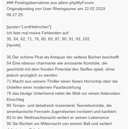
i
### Postingübernahme aus altem phpMyForum.
t
Originalposting von User Rheingauner am 22.02.2019
r
06:27:25:
a
g
[quote="LordHelmchen"]
Ich liste mal meine Fehlenden auf:
35, 54, 62, 71, 76, 80, 83, 87, 90, 91, 93, 102
[/quote]
35 Der schöne Pirat als Antiquar der seltene Bücher beschafft
54 Eine ebenso charmante wie amüsante Komödie, die
geschickt mit dem frivolen Potential des Stoffes spielt, ohne
jedoch anzüglich zu werden
71 Macht aus seinem Thriller einen fiesen Horrortrip über die
Untiefen einer modernen Paarbeziehung
76 das blutige Unterhemd rettet die Welt vor einem Asteroiden
Einschlag
80 Tempo- und detailreich inszenierte Teeniekomödie, die
amerikanische Fernseh-Jugendserien ironisiert und karikiert.
83 In der Weihnachtsnacht verliert er seinen Lebensmut
90 Sie flüchtet um Mitternacht von eimem Ball und verliert