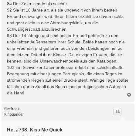
84 Der Zeitreisende als solcher
92 Sie ist 16 Jahre alt, als sie ungewollt von ihrem besten
Freund schwanger wird. Ihren Eltern erzählt sie davon nichts
und geht allein in eine Abtreibungsklinik, um die
Schwangerschaft abzubrechen
93 Der 14-jährige und sein bester Freund gehören zu den
unbeliebten Außenseitern ihrer Schule. Beide hatten noch nie
eine Freundin und gehören auch von den Leistungen her zu
dem letzten Drittel ihrer Klasse. Die einzigen Frauen, die sie
kennen, sind die Unterwäschemodels aus den Katalogen,
102 Ein Schweizer Lateinprofessor erlebt eine schicksalhafte
Begegnung mit einer jungen Portugiesin, die eines Tages im
strömenden Regen auf einer Brücke steht. Wenige Tage später
fällt ihm durch Zufall das Buch eines portugiesischen Autors in
die Hand
N
a
c
h
filmfreak
o
Kinogänger
b
e
n
Re: #738: Kiss Me Quick