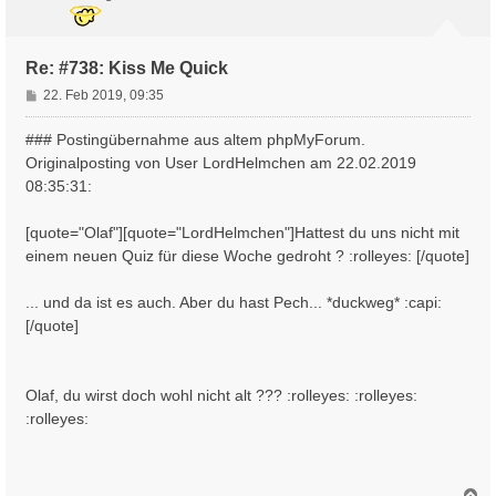
b
e
n
Re: #738: Kiss Me Quick
B
22. Feb 2019, 09:35
e
i
### Postingübernahme aus altem phpMyForum.
t
Originalposting von User LordHelmchen am 22.02.2019
r
08:35:31:
a
g
[quote="Olaf"][quote="LordHelmchen"]Hattest du uns nicht mit
einem neuen Quiz für diese Woche gedroht ? :rolleyes: [/quote]
... und da ist es auch. Aber du hast Pech... *duckweg* :capi:
[/quote]
Olaf, du wirst doch wohl nicht alt ??? :rolleyes: :rolleyes:
:rolleyes:
N