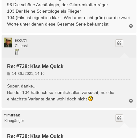
96 Die schöne Archäologin, der Gitarrenkofferträger
103 Der kleine Scientologe als Flieger
104 (Film ist eigentlich klar... Wird aber nicht grün) nur die zwei
Worte unter denen diese Gesamte Serie bekannt ist
N
a
c
h
scout4
o
Cineast
b
e
n
Re: #738: Kiss Me Quick
B
14. Okt 2021, 14:16
e
i
Super, danke...
t
Bei der 104 hatte ich so ziemlich alles versucht; nur die
r
einfachste Variante dann wohl doch nicht
N
a
a
g
c
h
filmfreak
o
Kinogänger
b
e
n
Re: #738: Kiss Me Quick