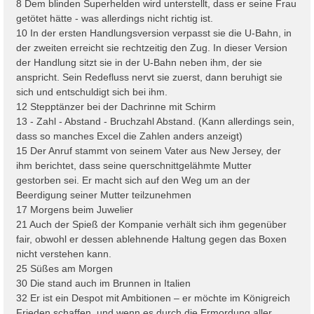
8 Dem blinden Superhelden wird unterstellt, dass er seine Frau
getötet hätte - was allerdings nicht richtig ist.
10 In der ersten Handlungsversion verpasst sie die U-Bahn, in
der zweiten erreicht sie rechtzeitig den Zug. In dieser Version
der Handlung sitzt sie in der U-Bahn neben ihm, der sie
anspricht. Sein Redefluss nervt sie zuerst, dann beruhigt sie
sich und entschuldigt sich bei ihm.
12 Stepptänzer bei der Dachrinne mit Schirm
13 - Zahl - Abstand - Bruchzahl Abstand. (Kann allerdings sein,
dass so manches Excel die Zahlen anders anzeigt)
15 Der Anruf stammt von seinem Vater aus New Jersey, der
ihm berichtet, dass seine querschnittgelähmte Mutter
gestorben sei. Er macht sich auf den Weg um an der
Beerdigung seiner Mutter teilzunehmen
17 Morgens beim Juwelier
21 Auch der Spieß der Kompanie verhält sich ihm gegenüber
fair, obwohl er dessen ablehnende Haltung gegen das Boxen
nicht verstehen kann.
25 Süßes am Morgen
30 Die stand auch im Brunnen in Italien
32 Er ist ein Despot mit Ambitionen – er möchte im Königreich
Frieden schaffen, und wenn es durch die Ermordung aller