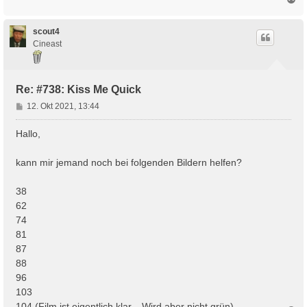
a
c
h
scout4
o
Cineast
b
e
n
Re: #738: Kiss Me Quick
B
12. Okt 2021, 13:44
e
i
Hallo,
t
r
kann mir jemand noch bei folgenden Bildern helfen?
a
g
38
62
74
81
87
88
96
103
104 (Film ist eigentlich klar... Wird aber nicht grün)