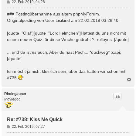
B
22. Feb 2019, 04:28
e
i
### Postingübernahme aus altem phpMyForum.
t
Originalposting von User Lisikind am 22.02.2019 03:28:40:
r
a
[quote="Olaf"][quote="LordHelmchen"]Hattest du uns nicht mit
g
einem neuen Quiz für diese Woche gedroht ? :rolleyes: [/quote]
... und da ist es auch. Aber du hast Pech... *duckweg* :capi:
[/quote]
Ich möcht ja nicht kleinlich sein, aber das hatten wir schon mit
#735
N
a
c
h
Rheingauner
o
Moviegod
b
e
n
Re: #738: Kiss Me Quick
B
22. Feb 2019, 07:27
e