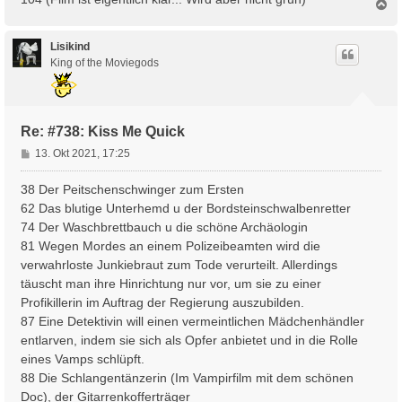
N
a
c
h
Lisikind
o
King of the Moviegods
b
e
n
Re: #738: Kiss Me Quick
B
13. Okt 2021, 17:25
e
i
38 Der Peitschenschwinger zum Ersten
t
62 Das blutige Unterhemd u der Bordsteinschwalbenretter
r
74 Der Waschbrettbauch u die schöne Archäologin
a
81 Wegen Mordes an einem Polizeibeamten wird die
g
verwahrloste Junkiebraut zum Tode verurteilt. Allerdings
täuscht man ihre Hinrichtung nur vor, um sie zu einer
Profikillerin im Auftrag der Regierung auszubilden.
87 Eine Detektivin will einen vermeintlichen Mädchenhändler
entlarven, indem sie sich als Opfer anbietet und in die Rolle
eines Vamps schlüpft.
88 Die Schlangentänzerin (Im Vampirfilm mit dem schönen
Doc), der Gitarrenkofferträger