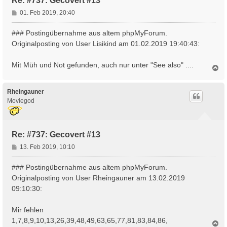
Re: #737: Gecovert #13
B
01. Feb 2019, 20:40
e
i
### Postingübernahme aus altem phpMyForum.
t
Originalposting von User Lisikind am 01.02.2019 19:40:43:
r
a
Mit Müh und Not gefunden, auch nur unter "See also" ....
g
N
a
c
h
Rheingauner
o
Moviegod
b
e
n
Re: #737: Gecovert #13
B
13. Feb 2019, 10:10
e
i
### Postingübernahme aus altem phpMyForum.
t
Originalposting von User Rheingauner am 13.02.2019
r
09:10:30:
a
g
Mir fehlen
1,7,8,9,10,13,26,39,48,49,63,65,77,81,83,84,86,
N