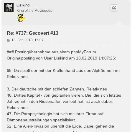
c
h
Lisikind
o
King of the Moviegods
b
e
n
Re: #737: Gecovert #13
B
13. Feb 2019, 15:07
e
i
### Postingübernahme aus altem phpMyForum.
t
Originalposting von User Lisikind am 13.02.2019 14:07:26:
r
a
65, Da spielt der mit der Krallenhand aus den Alpträumen mit.
g
Relativ neu
3, Der deutsche mit den schiefen Zähnen. Relativ neu
40, Drittes Kapitel - von geplanten vieren. Die, die sich letztes
Jahrzehnt in den Riesenaffen verliebt hat, ist auch dabei.
Relativ neu
47, Die Parapsychologin hat sich mit ihrer Firma auf
Dämonenaustreibungen spezialisiert.
52, Eine Alien-Invasion überollt die Erde. Dabei gehen die