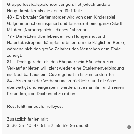
Gruppe fussballspielender Jungen, hat jedoch andere
Hauptdarsteller als die ersten fünf Teile.
48 - Ein brutaler Serienmörder wird von dem Kinderspiel
Galgenmännchen inspiriert und terrorisiert eine ganze Stadt.
Mit dem ‚Narbengesicht‘, dieses Jahrzehnt.
77 - Die letzten Überlebenden von Hungersnot und
Naturkatastrophen kämpfen erbittert um die kläglichen Reste,
während sich das große Zeitalter des Menschen dem Ende
zuneigt.
81 – Doch gerade, als das Ehepaar sein Häuschen zum
Verkauf anbieten will, zieht wieder eine Studentenverbindung
ins Nachbarhaus ein. Cover gehört m.E. zum ersten Teil.
84 - Als er aus der Verbannung zurückkehrt und die Asse
überwältigt und eingesperrt werden, ist es an ihm und seinen
Freunden, den Dschungel zu retten…
Rest fehlt mir auch. :rolleyes:
Zusätzlich fehlen mir:
3, 30, 35, 40, 47, 51, 52, 55, 59, 95 und 98.
N
a