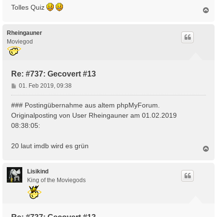
Tolles Quiz
N
a
c
h
Rheingauner
o
Moviegod
b
e
n
Re: #737: Gecovert #13
B
01. Feb 2019, 09:38
e
i
### Postingübernahme aus altem phpMyForum.
t
Originalposting von User Rheingauner am 01.02.2019
r
08:38:05:
a
g
20 laut imdb wird es grün
N
a
c
h
Lisikind
o
King of the Moviegods
b
e
n