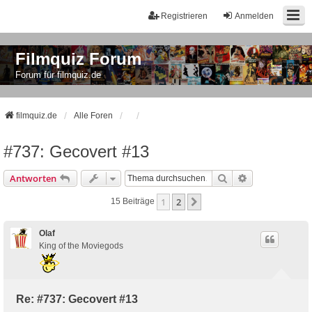
Registrieren
Anmelden
Filmquiz Forum
Forum für filmquiz.de
filmquiz.de
Alle Foren
#737: Gecovert #13
Suche
Erweiterte Suc
Antworten
1
2
Nächste
15 Beiträge
Olaf
King of the Moviegods
Re: #737: Gecovert #13