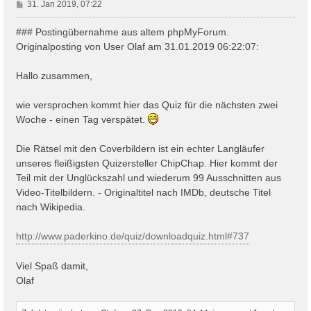
B
31. Jan 2019, 07:22
e
i
### Postingübernahme aus altem phpMyForum.
t
Originalposting von User Olaf am 31.01.2019 06:22:07:
r
a
Hallo zusammen,
g
wie versprochen kommt hier das Quiz für die nächsten zwei
Woche - einen Tag verspätet.
Die Rätsel mit den Coverbildern ist ein echter Langläufer
unseres fleißigsten Quizersteller ChipChap. Hier kommt der
Teil mit der Unglückszahl und wiederum 99 Ausschnitten aus
Video-Titelbildern. - Originaltitel nach IMDb, deutsche Titel
nach Wikipedia.
http://www.paderkino.de/quiz/downloadquiz.html#737
Viel Spaß damit,
Olaf