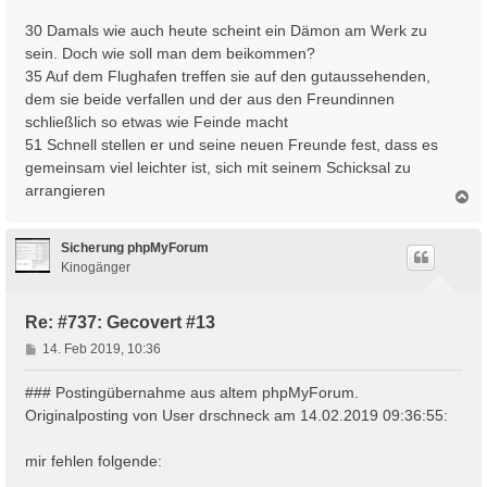
30 Damals wie auch heute scheint ein Dämon am Werk zu
sein. Doch wie soll man dem beikommen?
35 Auf dem Flughafen treffen sie auf den gutaussehenden,
dem sie beide verfallen und der aus den Freundinnen
schließlich so etwas wie Feinde macht
51 Schnell stellen er und seine neuen Freunde fest, dass es
gemeinsam viel leichter ist, sich mit seinem Schicksal zu
arrangieren
N
a
c
h
Sicherung phpMyForum
o
Kinogänger
b
e
n
Re: #737: Gecovert #13
B
14. Feb 2019, 10:36
e
i
### Postingübernahme aus altem phpMyForum.
t
Originalposting von User drschneck am 14.02.2019 09:36:55:
r
a
mir fehlen folgende:
g