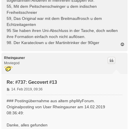
sogenannten Anderen in mehreren Etappen vor.
55, Mit dem Peitschenschwinger u dem indischen
Freiheitsschreier
59, Das Original war mit dem Breitmaulfrosch u dem
Echtzeitagenten
95 Sie haben ihren Uni-Abschluss in der Tasche, doch wollen
ihre Formation einfach noch nicht auflösen.
98. Der Karateclown u der Martinitrinker der 90iger
N
a
c
h
Rheingauner
o
Moviegod
b
e
n
Re: #737: Gecovert #13
B
14. Feb 2019, 09:36
e
i
### Postingübernahme aus altem phpMyForum.
t
Originalposting von User Rheingauner am 14.02.2019
r
08:36:49:
a
g
Danke, alles gefunden