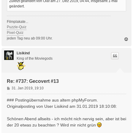
Zuletzt geändert von
Olaf
am 27. Dez 2019, 04:44, insgesamt 1-mal
geändert.
Filmplakate...
Puzzle-Quiz
Pixel-Quiz
jeden Tag neu ab 09:00 Uhr.
N
a
c
h
Lisikind
o
King of the Moviegods
b
e
n
Re: #737: Gecovert #13
B
31. Jan 2019, 19:10
e
i
### Postingübernahme aus altem phpMyForum.
t
Originalposting von User Lisikind am 31.01.2019 18:10:08:
r
a
Schönen Abend allseits - ich möcht nich nervig sein, aber ist bei
g
der 20 etwas zu beachten ? Wird mir nicht grün