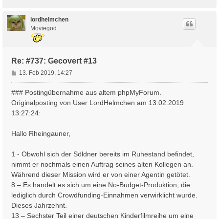
a
c
h
lordhelmchen
o
Moviegod
b
e
n
Re: #737: Gecovert #13
B
13. Feb 2019, 14:27
e
i
### Postingübernahme aus altem phpMyForum.
t
Originalposting von User LordHelmchen am 13.02.2019
r
13:27:24:
a
g
Hallo Rheingauner,
1 - Obwohl sich der Söldner bereits im Ruhestand befindet,
nimmt er nochmals einen Auftrag seines alten Kollegen an.
Während dieser Mission wird er von einer Agentin getötet.
8 – Es handelt es sich um eine No-Budget-Produktion, die
lediglich durch Crowdfunding-Einnahmen verwirklicht wurde.
Dieses Jahrzehnt.
13 – Sechster Teil einer deutschen Kinderfilmreihe um eine