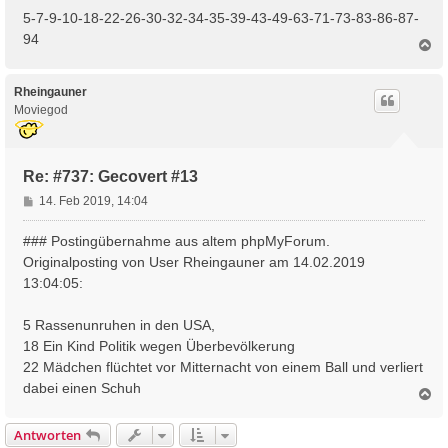
5-7-9-10-18-22-26-30-32-34-35-39-43-49-63-71-73-83-86-87-
94
N
a
c
h
Rheingauner
o
Moviegod
b
e
n
Re: #737: Gecovert #13
B
14. Feb 2019, 14:04
e
i
### Postingübernahme aus altem phpMyForum.
t
Originalposting von User Rheingauner am 14.02.2019
r
13:04:05:
a
g
5 Rassenunruhen in den USA,
18 Ein Kind Politik wegen Überbevölkerung
22 Mädchen flüchtet vor Mitternacht von einem Ball und verliert
dabei einen Schuh
N
a
c
Antworten
h