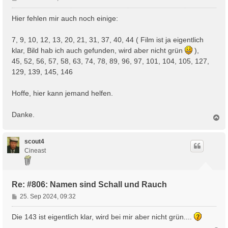
e
i
Hier fehlen mir auch noch einige:
t
r
7, 9, 10, 12, 13, 20, 21, 31, 37, 40, 44 ( Film ist ja eigentlich
a
klar, Bild hab ich auch gefunden, wird aber nicht grün
),
g
45, 52, 56, 57, 58, 63, 74, 78, 89, 96, 97, 101, 104, 105, 127,
129, 139, 145, 146
Hoffe, hier kann jemand helfen.
Danke.
N
a
c
h
scout4
o
Cineast
b
e
n
Re: #806: Namen sind Schall und Rauch
B
25. Sep 2024, 09:32
e
i
Die 143 ist eigentlich klar, wird bei mir aber nicht grün....
t