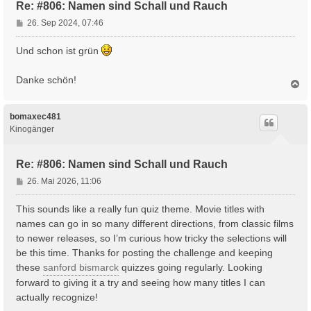
Re: #806: Namen sind Schall und Rauch
B
26. Sep 2024, 07:46
e
i
Und schon ist grün
t
r
Danke schön!
N
a
a
g
c
h
bomaxec481
o
Kinogänger
b
e
n
Re: #806: Namen sind Schall und Rauch
B
26. Mai 2026, 11:06
e
i
This sounds like a really fun quiz theme. Movie titles with
t
names can go in so many different directions, from classic films
r
to newer releases, so I’m curious how tricky the selections will
a
be this time. Thanks for posting the challenge and keeping
g
these
sanford bismarck
quizzes going regularly. Looking
forward to giving it a try and seeing how many titles I can
actually recognize!