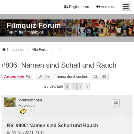
Registrieren
Anmelden
Filmquiz Forum
Forum für filmquiz.de
filmquiz.de
Alle Foren
#806: Namen sind Schall und Rauch
Suche
Erweiterte Suc
Antworten
1
2
3
Vorherige
25 Beiträge
lordhelmchen
Moviegod
Re: #806: Namen sind Schall und Rauch
B
09. Nov 2021, 21:11