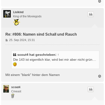
N
r
a
a
c
g
h
Lisikind
o
King of the Moviegods
b
e
n
Re: #806: Namen sind Schall und Rauch
B
25. Sep 2024, 15:31
e
i
t
scout4
hat geschrieben:
↑
r
Die 143 ist eigentlich klar, wird bei mir aber nicht grün....
a
g
Mit einem "blank" hinter dem Namen
N
a
c
h
scout4
o
Cineast
b
e
n