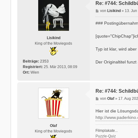
Re: #744: Schildb
B
von
Lisikind
»
13. Jun
e
i
### Postingübernahme
t
r
[quote="ChipChap"]ic
Lisikind
a
King of the Moviegods
g
Typ ist klar, wird aber
Beiträge:
2353
Der Originaltitel funz
Registriert:
25. Mär 2013, 08:09
Ort:
Wien
Re: #744: Schildb
B
von
Olaf
»
17. Aug 202
e
i
Hier ist die Lösungsda
t
http://www.paderkino
r
Olaf
a
Filmplakate...
King of the Moviegods
g
Puzzle-Quiz