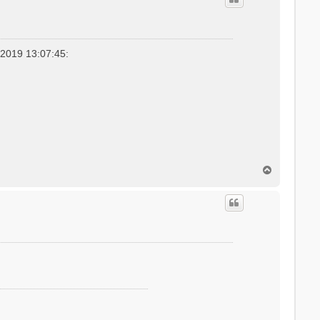
.2019 13:07:45:
N
a
c
h
o
b
e
n