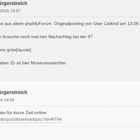
ürgerstreich
 2019, 15:07
 aus altem phpMyForum. Originalposting von User Lisikind am 13.06
h brauche noch mal nen Nachschlag bei der 97
 nix grün[/quote]
t aber. Er ist hier Museumswächter.
ürgerstreich
4, 04:58
tei für kurze Zeit online:
.de/quiz/downloadquiz.html#744