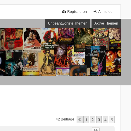
Registrieren
Anmelden
Unbeantwortete Themen
Aktive Themen
1
2
3
4
5
Vorherige
42 Beiträge