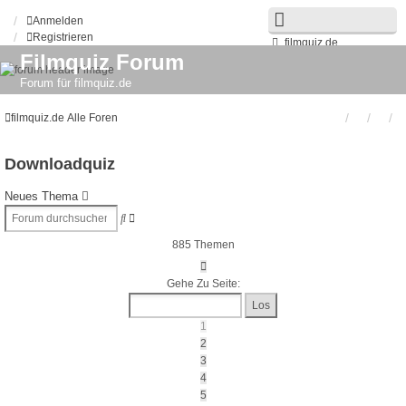
Anmelden
Registrieren
filmquiz.de
Filmquiz Forum
Alle Foren
FAQ
Forum für filmquiz.de
Suche
Unbeantwortete Themen
filmquiz.de
Alle Foren
Aktive Themen
Downloadquiz
Neues Thema
Erweiterte
Suche
Suche
885 Themen
Seite
1
Gehe Zu Seite:
Von
36
1
2
3
4
5