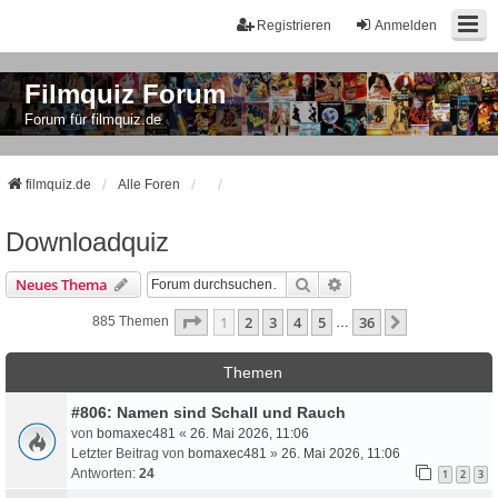
Registrieren
Anmelden
Filmquiz Forum
Forum für filmquiz.de
filmquiz.de
Alle Foren
Downloadquiz
Suche
Erweiterte Suche
Neues Thema
Seite
1
Von
36
1
2
3
4
5
36
Nächste
885 Themen
…
Themen
#806: Namen sind Schall und Rauch
von
bomaxec481
«
26. Mai 2026, 11:06
Letzter Beitrag von
bomaxec481
»
26. Mai 2026, 11:06
Antworten:
24
1
2
3