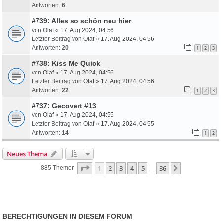
Antworten:
6
#739: Alles so schön neu hier
von
Olaf
«
17. Aug 2024, 04:56
Letzter Beitrag von
Olaf
»
17. Aug 2024, 04:56
Antworten:
20
1
2
3
#738: Kiss Me Quick
von
Olaf
«
17. Aug 2024, 04:56
Letzter Beitrag von
Olaf
»
17. Aug 2024, 04:56
Antworten:
22
1
2
3
#737: Gecovert #13
von
Olaf
«
17. Aug 2024, 04:55
Letzter Beitrag von
Olaf
»
17. Aug 2024, 04:55
Antworten:
14
1
2
Neues Thema
Seite
1
Von
36
1
2
3
4
5
36
Nächste
885 Themen
…
BERECHTIGUNGEN IN DIESEM FORUM