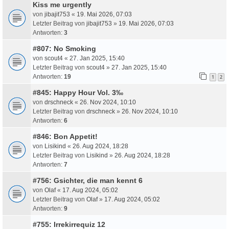
Kiss me urgently
von
jibajit753
«
19. Mai 2026, 07:03
Letzter Beitrag von
jibajit753
»
19. Mai 2026, 07:03
Antworten:
3
#807: No Smoking
von
scout4
«
27. Jan 2025, 15:40
Letzter Beitrag von
scout4
»
27. Jan 2025, 15:40
Antworten:
19
1
2
#845: Happy Hour Vol. 3‰
von
drschneck
«
26. Nov 2024, 10:10
Letzter Beitrag von
drschneck
»
26. Nov 2024, 10:10
Antworten:
6
#846: Bon Appetit!
von
Lisikind
«
26. Aug 2024, 18:28
Letzter Beitrag von
Lisikind
»
26. Aug 2024, 18:28
Antworten:
7
#756: Gsichter, die man kennt 6
von
Olaf
«
17. Aug 2024, 05:02
Letzter Beitrag von
Olaf
»
17. Aug 2024, 05:02
Antworten:
9
#755: Irrekirrequiz 12