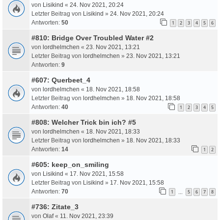
von
Lisikind
«
24. Nov 2021, 20:24
Letzter Beitrag von
Lisikind
»
24. Nov 2021, 20:24
Antworten:
50
1
2
3
4
5
6
#810: Bridge Over Troubled Water #2
von
lordhelmchen
«
23. Nov 2021, 13:21
Letzter Beitrag von
lordhelmchen
»
23. Nov 2021, 13:21
Antworten:
9
#607: Querbeet_4
von
lordhelmchen
«
18. Nov 2021, 18:58
Letzter Beitrag von
lordhelmchen
»
18. Nov 2021, 18:58
Antworten:
40
1
2
3
4
5
#808: Welcher Trick bin ich? #5
von
lordhelmchen
«
18. Nov 2021, 18:33
Letzter Beitrag von
lordhelmchen
»
18. Nov 2021, 18:33
Antworten:
14
1
2
#605: keep_on_smiling
von
Lisikind
«
17. Nov 2021, 15:58
Letzter Beitrag von
Lisikind
»
17. Nov 2021, 15:58
Antworten:
70
1
5
6
7
8
…
#736: Zitate_3
von
Olaf
«
11. Nov 2021, 23:39