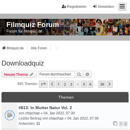
Registrieren
Anmelden
Filmquiz Forum
Forum für filmquiz.de
filmquiz.de
Alle Foren
Downloadquiz
Suche
Erweiterte Suche
Neues Thema
Seite
4
Von
36
1
2
3
4
5
6
36
Vorherige
Nächste
885 Themen
…
Themen
#813: In Mutter Natur Vol. 2
von
chipchap
«
04. Jan 2022, 07:30
Letzter Beitrag von
chipchap
»
04. Jan 2022, 07:30
Antworten:
11
1
2