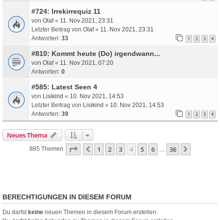
#724: Irrekirrequiz 11
von
Olaf
«
11. Nov 2021, 23:31
Letzter Beitrag von
Olaf
»
11. Nov 2021, 23:31
Antworten:
33
1
2
3
4
#810: Kommt heute (Do) irgendwann...
von
Olaf
«
11. Nov 2021, 07:20
Antworten:
0
#585: Latest Seen 4
von
Lisikind
«
10. Nov 2021, 14:53
Letzter Beitrag von
Lisikind
»
10. Nov 2021, 14:53
Antworten:
39
1
2
3
4
Neues Thema
Seite
4
Von
36
1
2
3
4
5
6
36
Vorherige
Nächste
885 Themen
…
BERECHTIGUNGEN IN DIESEM FORUM
Du darfst
keine
neuen Themen in diesem Forum erstellen.