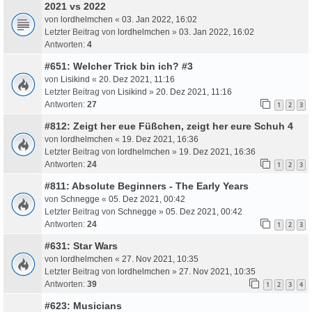
2021 vs 2022
von
lordhelmchen
«
03. Jan 2022, 16:02
Letzter Beitrag von
lordhelmchen
»
03. Jan 2022, 16:02
Antworten:
4
#651: Welcher Trick bin ich? #3
von
Lisikind
«
20. Dez 2021, 11:16
Letzter Beitrag von
Lisikind
»
20. Dez 2021, 11:16
Antworten:
27
1
2
3
#812: Zeigt her eue Füßchen, zeigt her eure Schuh 4
von
lordhelmchen
«
19. Dez 2021, 16:36
Letzter Beitrag von
lordhelmchen
»
19. Dez 2021, 16:36
Antworten:
24
1
2
3
#811: Absolute Beginners - The Early Years
von
Schnegge
«
05. Dez 2021, 00:42
Letzter Beitrag von
Schnegge
»
05. Dez 2021, 00:42
Antworten:
24
1
2
3
#631: Star Wars
von
lordhelmchen
«
27. Nov 2021, 10:35
Letzter Beitrag von
lordhelmchen
»
27. Nov 2021, 10:35
Antworten:
39
1
2
3
4
#623: Musicians