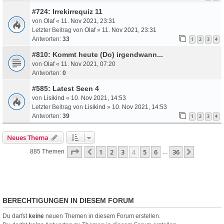
#724: Irrekirrequiz 11
von
Olaf
«
11. Nov 2021, 23:31
Letzter Beitrag von
Olaf
»
11. Nov 2021, 23:31
Antworten:
33
1
2
3
4
#810: Kommt heute (Do) irgendwann...
von
Olaf
«
11. Nov 2021, 07:20
Antworten:
0
#585: Latest Seen 4
von
Lisikind
«
10. Nov 2021, 14:53
Letzter Beitrag von
Lisikind
»
10. Nov 2021, 14:53
Antworten:
39
1
2
3
4
Neues Thema
Seite
4
Von
36
1
2
3
4
5
6
36
Vorherige
Nächste
885 Themen
…
BERECHTIGUNGEN IN DIESEM FORUM
Du darfst
keine
neuen Themen in diesem Forum erstellen.