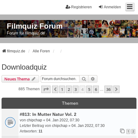
Registrieren
Anmelden
Filmquiz Forum
Forum für filmquiz.de
filmquiz.de
Alle Foren
Downloadquiz
Suche
Erweiterte Suche
Neues Thema
Seite
4
Von
36
1
2
3
4
5
6
36
Vorherige
Nächste
885 Themen
…
Themen
#813: In Mutter Natur Vol. 2
von
chipchap
«
04. Jan 2022, 07:30
Letzter Beitrag von
chipchap
»
04. Jan 2022, 07:30
Antworten:
11
1
2