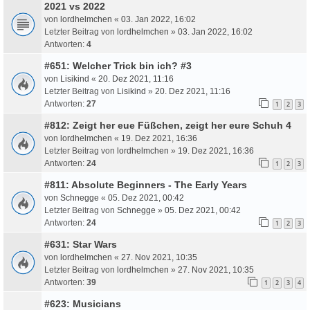
2021 vs 2022
von
lordhelmchen
«
03. Jan 2022, 16:02
Letzter Beitrag von
lordhelmchen
»
03. Jan 2022, 16:02
Antworten:
4
#651: Welcher Trick bin ich? #3
von
Lisikind
«
20. Dez 2021, 11:16
Letzter Beitrag von
Lisikind
»
20. Dez 2021, 11:16
Antworten:
27
1
2
3
#812: Zeigt her eue Füßchen, zeigt her eure Schuh 4
von
lordhelmchen
«
19. Dez 2021, 16:36
Letzter Beitrag von
lordhelmchen
»
19. Dez 2021, 16:36
Antworten:
24
1
2
3
#811: Absolute Beginners - The Early Years
von
Schnegge
«
05. Dez 2021, 00:42
Letzter Beitrag von
Schnegge
»
05. Dez 2021, 00:42
Antworten:
24
1
2
3
#631: Star Wars
von
lordhelmchen
«
27. Nov 2021, 10:35
Letzter Beitrag von
lordhelmchen
»
27. Nov 2021, 10:35
Antworten:
39
1
2
3
4
#623: Musicians