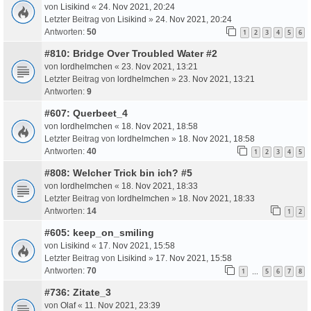
von
Lisikind
«
24. Nov 2021, 20:24
Letzter Beitrag von
Lisikind
»
24. Nov 2021, 20:24
Antworten:
50
1
2
3
4
5
6
#810: Bridge Over Troubled Water #2
von
lordhelmchen
«
23. Nov 2021, 13:21
Letzter Beitrag von
lordhelmchen
»
23. Nov 2021, 13:21
Antworten:
9
#607: Querbeet_4
von
lordhelmchen
«
18. Nov 2021, 18:58
Letzter Beitrag von
lordhelmchen
»
18. Nov 2021, 18:58
Antworten:
40
1
2
3
4
5
#808: Welcher Trick bin ich? #5
von
lordhelmchen
«
18. Nov 2021, 18:33
Letzter Beitrag von
lordhelmchen
»
18. Nov 2021, 18:33
Antworten:
14
1
2
#605: keep_on_smiling
von
Lisikind
«
17. Nov 2021, 15:58
Letzter Beitrag von
Lisikind
»
17. Nov 2021, 15:58
Antworten:
70
1
5
6
7
8
…
#736: Zitate_3
von
Olaf
«
11. Nov 2021, 23:39