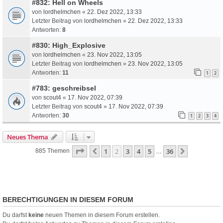
#832: Hell on Wheels
von
lordhelmchen
«
22. Dez 2022, 13:33
Letzter Beitrag von
lordhelmchen
»
22. Dez 2022, 13:33
Antworten:
8
#830: High_Explosive
von
lordhelmchen
«
23. Nov 2022, 13:05
Letzter Beitrag von
lordhelmchen
»
23. Nov 2022, 13:05
Antworten:
11
1
2
#783: geschreibsel
von
scout4
«
17. Nov 2022, 07:39
Letzter Beitrag von
scout4
»
17. Nov 2022, 07:39
Antworten:
30
1
2
3
4
Neues Thema
Seite
2
Von
36
1
2
3
4
5
36
Vorherige
Nächste
885 Themen
…
BERECHTIGUNGEN IN DIESEM FORUM
Du darfst
keine
neuen Themen in diesem Forum erstellen.