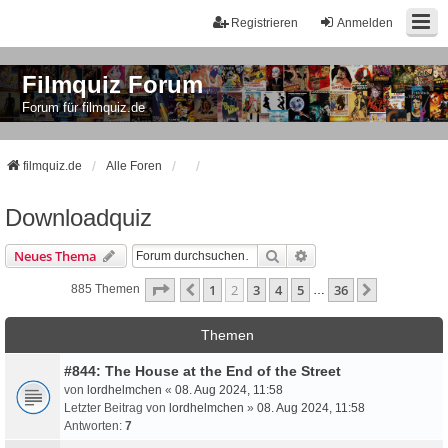
Registrieren
Anmelden
Filmquiz Forum
Forum für filmquiz.de
filmquiz.de
Alle Foren
Downloadquiz
Suche
Erweiterte Suche
Neues Thema
Seite
2
Von
36
1
2
3
4
5
36
Vorherige
Nächste
885 Themen
…
Themen
#844: The House at the End of the Street
von
lordhelmchen
«
08. Aug 2024, 11:58
Letzter Beitrag von
lordhelmchen
»
08. Aug 2024, 11:58
Antworten:
7