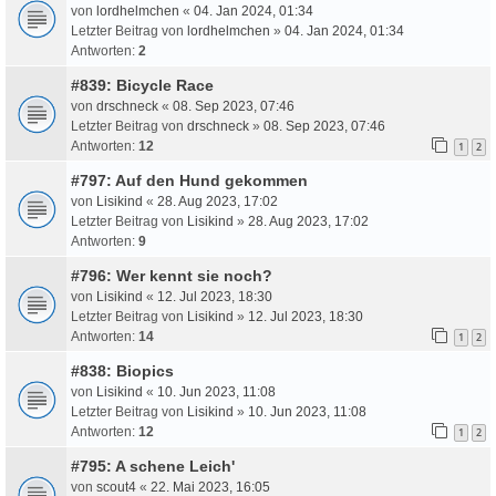
von
lordhelmchen
«
04. Jan 2024, 01:34
Letzter Beitrag von
lordhelmchen
»
04. Jan 2024, 01:34
Antworten:
2
#839: Bicycle Race
von
drschneck
«
08. Sep 2023, 07:46
Letzter Beitrag von
drschneck
»
08. Sep 2023, 07:46
Antworten:
12
1
2
#797: Auf den Hund gekommen
von
Lisikind
«
28. Aug 2023, 17:02
Letzter Beitrag von
Lisikind
»
28. Aug 2023, 17:02
Antworten:
9
#796: Wer kennt sie noch?
von
Lisikind
«
12. Jul 2023, 18:30
Letzter Beitrag von
Lisikind
»
12. Jul 2023, 18:30
Antworten:
14
1
2
#838: Biopics
von
Lisikind
«
10. Jun 2023, 11:08
Letzter Beitrag von
Lisikind
»
10. Jun 2023, 11:08
Antworten:
12
1
2
#795: A schene Leich'
von
scout4
«
22. Mai 2023, 16:05