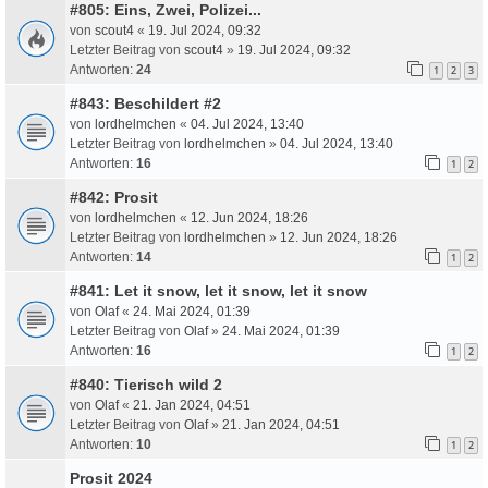
#805: Eins, Zwei, Polizei...
von
scout4
«
19. Jul 2024, 09:32
Letzter Beitrag von
scout4
»
19. Jul 2024, 09:32
Antworten:
24
1
2
3
#843: Beschildert #2
von
lordhelmchen
«
04. Jul 2024, 13:40
Letzter Beitrag von
lordhelmchen
»
04. Jul 2024, 13:40
Antworten:
16
1
2
#842: Prosit
von
lordhelmchen
«
12. Jun 2024, 18:26
Letzter Beitrag von
lordhelmchen
»
12. Jun 2024, 18:26
Antworten:
14
1
2
#841: Let it snow, let it snow, let it snow
von
Olaf
«
24. Mai 2024, 01:39
Letzter Beitrag von
Olaf
»
24. Mai 2024, 01:39
Antworten:
16
1
2
#840: Tierisch wild 2
von
Olaf
«
21. Jan 2024, 04:51
Letzter Beitrag von
Olaf
»
21. Jan 2024, 04:51
Antworten:
10
1
2
Prosit 2024