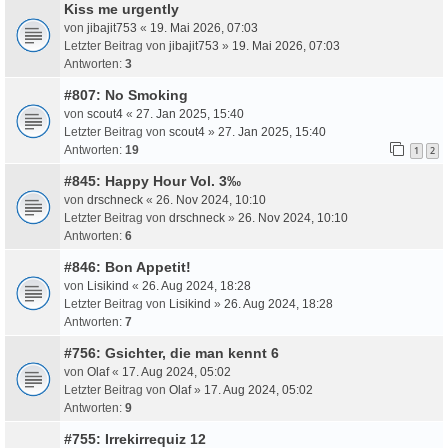
Kiss me urgently
von
jibajit753
«
19. Mai 2026, 07:03
Letzter Beitrag von
jibajit753
»
19. Mai 2026, 07:03
Antworten:
3
#807: No Smoking
von
scout4
«
27. Jan 2025, 15:40
Letzter Beitrag von
scout4
»
27. Jan 2025, 15:40
Antworten:
19
1
2
#845: Happy Hour Vol. 3‰
von
drschneck
«
26. Nov 2024, 10:10
Letzter Beitrag von
drschneck
»
26. Nov 2024, 10:10
Antworten:
6
#846: Bon Appetit!
von
Lisikind
«
26. Aug 2024, 18:28
Letzter Beitrag von
Lisikind
»
26. Aug 2024, 18:28
Antworten:
7
#756: Gsichter, die man kennt 6
von
Olaf
«
17. Aug 2024, 05:02
Letzter Beitrag von
Olaf
»
17. Aug 2024, 05:02
Antworten:
9
#755: Irrekirrequiz 12