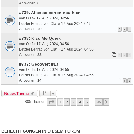
Antworten:
6
#739: Alles so schön neu hier
von
Olaf
«
17. Aug 2024, 04:56
Letzter Beitrag von
Olaf
»
17. Aug 2024, 04:56
Antworten:
20
1
2
3
#738: Kiss Me Quick
von
Olaf
«
17. Aug 2024, 04:56
Letzter Beitrag von
Olaf
»
17. Aug 2024, 04:56
Antworten:
22
1
2
3
#737: Gecovert #13
von
Olaf
«
17. Aug 2024, 04:55
Letzter Beitrag von
Olaf
»
17. Aug 2024, 04:55
Antworten:
14
1
2
Neues Thema
Seite
1
Von
36
1
2
3
4
5
36
Nächste
885 Themen
…
BERECHTIGUNGEN IN DIESEM FORUM