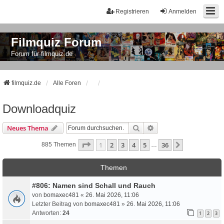
Registrieren
Anmelden
Filmquiz Forum
Forum für filmquiz.de
filmquiz.de
Alle Foren
Downloadquiz
Suche
Erweiterte Suche
Neues Thema
Seite
1
Von
36
1
2
3
4
5
36
Nächste
885 Themen
…
Themen
#806: Namen sind Schall und Rauch
von
bomaxec481
«
26. Mai 2026, 11:06
Letzter Beitrag von
bomaxec481
»
26. Mai 2026, 11:06
Antworten:
24
1
2
3