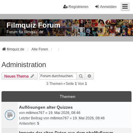
Registrieren
Anmelden
Filmquiz Forum
Forum für filmquiz.de
filmquiz.de
Alle Foren
Administration
Suche
Erweiterte Suche
Neues Thema
3 Themen • Seite
1
Von
1
Themen
Auflösungen alter Quizzes
von
mitimos767
«
19. Mai 2026, 08:46
Letzter Beitrag von
mitimos767
»
19. Mai 2026, 08:46
Antworten:
5
Importe der alten Daten aus dem phpMyForum