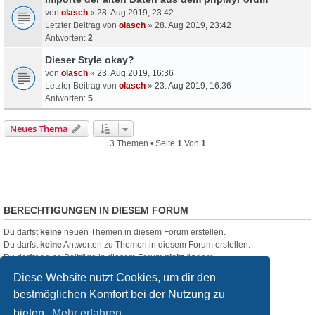
von
olasch
«
28. Aug 2019, 23:42
Letzter Beitrag von
olasch
»
28. Aug 2019, 23:42
Antworten:
2
Dieser Style okay?
von
olasch
«
23. Aug 2019, 16:36
Letzter Beitrag von
olasch
»
23. Aug 2019, 16:36
Antworten:
5
Neues Thema
3 Themen • Seite
1
Von
1
BERECHTIGUNGEN IN DIESEM FORUM
Du darfst
keine
neuen Themen in diesem Forum erstellen.
Du darfst
keine
Antworten zu Themen in diesem Forum erstellen.
Du darfst deine Beiträge in diesem Forum
nicht
ändern.
Du darfst deine Beiträge in diesem Forum
nicht
löschen.
Diese Website nutzt Cookies, um dir den
Du darfst
keine
Dateianhänge in diesem Forum erstellen.
bestmöglichen Komfort bei der Nutzung zu
filmquiz.de
Alle Foren
bieten.
Mehr erfahren