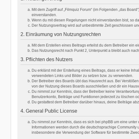
Mit dem Zugriff auf „Filmquiz Forum“ (im Folgenden „das Board
einverstanden.
Wenn du mit diesen Regelungen nicht einverstanden bist, so darf
Der Nutzungsvertrag wird auf unbestimmte Zeit geschlossen und
2. Einräumung von Nutzungsrechten
Mit dem Erstellen eines Beitrags erteilst du dem Betreiber ein
Das Nutzungsrecht nach Punkt 2, Unterpunkt a bleibt auch na
3. Pflichten des Nutzers
Du erklärst mit der Erstellung eines Beitrags, dass er keine Inh
verwendeten Links und Bilder zu setzen bzw. zu verwenden.
Der Betreiber des Boards übt das Hausrecht aus. Bei Verstöße
von der Nutzung dieses Boards ausschließen und dir ein Hausve
Du nimmst zur Kenntnis, dass der Betreiber keine Verantwortung f
Benutzerkonto, Beiträge und Funktionen jederzeit zu löschen od
Du gestattest dem Betreiber darüber hinaus, deine Beiträge ab
4. General Public License
Du nimmst zur Kenntnis, dass es sich bei phpBB um eine unter d
Informationen werden durch die deutschsprachige Community unt
insbesondere die Verwendung der Software für bestimmte Zweck