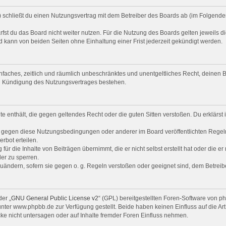
“) schließt du einen Nutzungsvertrag mit dem Betreiber des Boards ab (im Folgende
st du das Board nicht weiter nutzen. Für die Nutzung des Boards gelten jeweils di
 kann von beiden Seiten ohne Einhaltung einer Frist jederzeit gekündigt werden.
 einfaches, zeitlich und räumlich unbeschränktes und unentgeltliches Recht, deine
ch Kündigung des Nutzungsvertrages bestehen.
alte enthält, die gegen geltendes Recht oder die guten Sitten verstoßen. Du erklärs
n gegen diese Nutzungsbedingungen oder anderer im Board veröffentlichten Regel
rbot erteilen.
ür die Inhalte von Beiträgen übernimmt, die er nicht selbst erstellt hat oder die e
er zu sperren.
zuändern, sofern sie gegen o. g. Regeln verstoßen oder geeignet sind, dem Betrei
er „
GNU General Public License v2
“ (GPL) bereitgestellten Foren-Software von 
er www.phpbb.de zur Verfügung gestellt. Beide haben keinen Einfluss auf die Art
e nicht untersagen oder auf Inhalte fremder Foren Einfluss nehmen.