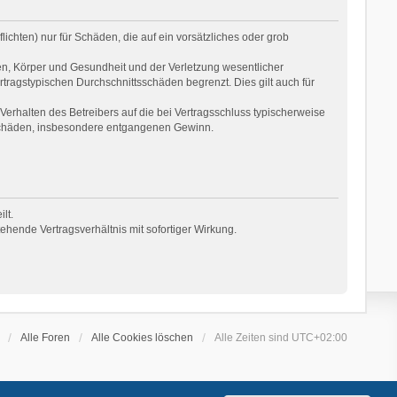
ichten) nur für Schäden, die auf ein vorsätzliches oder grob
en, Körper und Gesundheit und der Verletzung wesentlicher
rtragstypischen Durchschnittsschäden begrenzt. Dies gilt auch für
erhalten des Betreibers auf die bei Vertragsschluss typischerweise
 Schäden, insbesondere entgangenen Gewinn.
lt.
hende Vertragsverhältnis mit sofortiger Wirkung.
Alle Foren
Alle Cookies löschen
Alle Zeiten sind
UTC+02:00