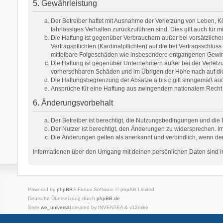
5. Gewährleistung
Der Betreiber haftet mit Ausnahme der Verletzung von Leben, Kör
fahrlässiges Verhalten zurückzuführen sind. Dies gilt auch fü
Die Haftung ist gegenüber Verbrauchern außer bei vorsätzlich
Vertragspflichten (Kardinalpflichten) auf die bei Vertragsschl
mittelbare Folgeschäden wie insbesondere entgangenen Gewi
Die Haftung ist gegenüber Unternehmern außer bei der Verletzu
vorhersehbaren Schäden und im Übrigen der Höhe nach auf die 
Die Haftungsbegrenzung der Absätze a bis c gilt sinngemäß auch
Ansprüche für eine Haftung aus zwingendem nationalem Recht 
6. Änderungsvorbehalt
Der Betreiber ist berechtigt, die Nutzungsbedingungen und die 
Der Nutzer ist berechtigt, den Änderungen zu widersprechen. Im
Die Änderungen gelten als anerkannt und verbindlich, wenn de
Informationen über den Umgang mit deinen persönlichen Daten sind in
Powered by
phpBB
® Forum Software © phpBB Limited
Deutsche Übersetzung durch
phpBB.de
Style
we_universal
created by INVENTEA & v12mike
Datenschutz
Nutzungsbedingungen