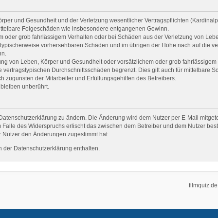
per und Gesundheit und der Verletzung wesentlicher Vertragspflichten (Kardinalpfl
r mittelbare Folgeschäden wie insbesondere entgangenen Gewinn.
em oder grob fahrlässigem Verhalten oder bei Schäden aus der Verletzung von Leb
uss typischerweise vorhersehbaren Schäden und im übrigen der Höhe nach auf die ve
nn.
ng von Leben, Körper und Gesundheit oder vorsätzlichem oder grob fahrlässigem V
vertragstypischen Durchschnittsschäden begrenzt. Dies gilt auch für mittelbare
 zugunsten der Mitarbeiter und Erfüllungsgehilfen des Betreibers.
bleiben unberührt.
Datenschutzerklärung zu ändern. Die Änderung wird dem Nutzer per E-Mail mitgetei
 Falle des Widerspruchs erlischt das zwischen dem Betreiber und dem Nutzer beste
r Nutzer den Änderungen zugestimmt hat.
 der Datenschutzerklärung enthalten.
filmquiz.de