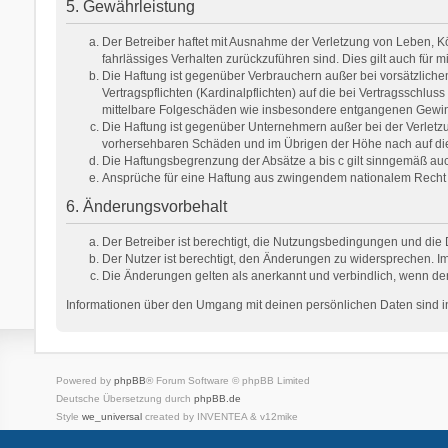
5. Gewährleistung
Der Betreiber haftet mit Ausnahme der Verletzung von Leben, Kör
fahrlässiges Verhalten zurückzuführen sind. Dies gilt auch fü
Die Haftung ist gegenüber Verbrauchern außer bei vorsätzlich
Vertragspflichten (Kardinalpflichten) auf die bei Vertragsschl
mittelbare Folgeschäden wie insbesondere entgangenen Gewi
Die Haftung ist gegenüber Unternehmern außer bei der Verletzu
vorhersehbaren Schäden und im Übrigen der Höhe nach auf die 
Die Haftungsbegrenzung der Absätze a bis c gilt sinngemäß auch
Ansprüche für eine Haftung aus zwingendem nationalem Recht 
6. Änderungsvorbehalt
Der Betreiber ist berechtigt, die Nutzungsbedingungen und die 
Der Nutzer ist berechtigt, den Änderungen zu widersprechen. Im
Die Änderungen gelten als anerkannt und verbindlich, wenn de
Informationen über den Umgang mit deinen persönlichen Daten sind in
Powered by
phpBB
® Forum Software © phpBB Limited
Deutsche Übersetzung durch
phpBB.de
Style
we_universal
created by INVENTEA & v12mike
Datenschutz
Nutzungsbedingungen