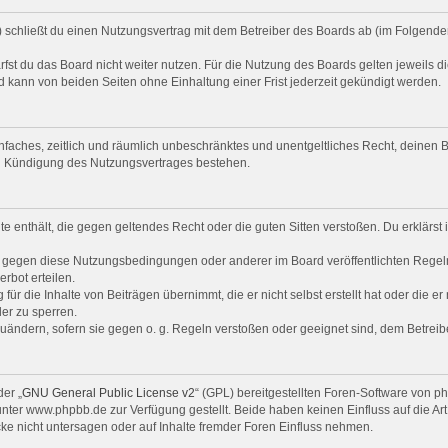
“) schließt du einen Nutzungsvertrag mit dem Betreiber des Boards ab (im Folgende
st du das Board nicht weiter nutzen. Für die Nutzung des Boards gelten jeweils di
 kann von beiden Seiten ohne Einhaltung einer Frist jederzeit gekündigt werden.
 einfaches, zeitlich und räumlich unbeschränktes und unentgeltliches Recht, deine
ch Kündigung des Nutzungsvertrages bestehen.
alte enthält, die gegen geltendes Recht oder die guten Sitten verstoßen. Du erklärs
n gegen diese Nutzungsbedingungen oder anderer im Board veröffentlichten Regel
rbot erteilen.
ür die Inhalte von Beiträgen übernimmt, die er nicht selbst erstellt hat oder die e
er zu sperren.
zuändern, sofern sie gegen o. g. Regeln verstoßen oder geeignet sind, dem Betrei
er „
GNU General Public License v2
“ (GPL) bereitgestellten Foren-Software von 
er www.phpbb.de zur Verfügung gestellt. Beide haben keinen Einfluss auf die Art
e nicht untersagen oder auf Inhalte fremder Foren Einfluss nehmen.