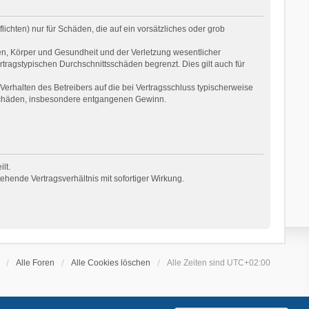
ichten) nur für Schäden, die auf ein vorsätzliches oder grob
en, Körper und Gesundheit und der Verletzung wesentlicher
rtragstypischen Durchschnittsschäden begrenzt. Dies gilt auch für
erhalten des Betreibers auf die bei Vertragsschluss typischerweise
 Schäden, insbesondere entgangenen Gewinn.
lt.
hende Vertragsverhältnis mit sofortiger Wirkung.
Alle Foren
Alle Cookies löschen
Alle Zeiten sind
UTC+02:00