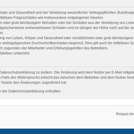
per und Gesundheit und der Verletzung wesentlicher Vertragspflichten (Kardinalpfl
r mittelbare Folgeschäden wie insbesondere entgangenen Gewinn.
em oder grob fahrlässigem Verhalten oder bei Schäden aus der Verletzung von Leb
uss typischerweise vorhersehbaren Schäden und im übrigen der Höhe nach auf die ve
nn.
ng von Leben, Körper und Gesundheit oder vorsätzlichem oder grob fahrlässigem V
vertragstypischen Durchschnittsschäden begrenzt. Dies gilt auch für mittelbare
 zugunsten der Mitarbeiter und Erfüllungsgehilfen des Betreibers.
bleiben unberührt.
Datenschutzerklärung zu ändern. Die Änderung wird dem Nutzer per E-Mail mitgetei
 Falle des Widerspruchs erlischt das zwischen dem Betreiber und dem Nutzer beste
r Nutzer den Änderungen zugestimmt hat.
 der Datenschutzerklärung enthalten.
filmquiz.de