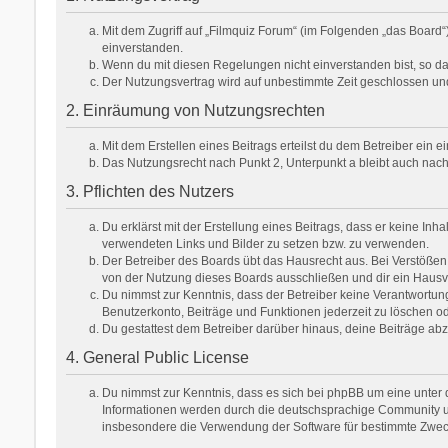
Mit dem Zugriff auf „Filmquiz Forum“ (im Folgenden „das Board
einverstanden.
Wenn du mit diesen Regelungen nicht einverstanden bist, so darf
Der Nutzungsvertrag wird auf unbestimmte Zeit geschlossen und
2. Einräumung von Nutzungsrechten
Mit dem Erstellen eines Beitrags erteilst du dem Betreiber ein
Das Nutzungsrecht nach Punkt 2, Unterpunkt a bleibt auch na
3. Pflichten des Nutzers
Du erklärst mit der Erstellung eines Beitrags, dass er keine Inh
verwendeten Links und Bilder zu setzen bzw. zu verwenden.
Der Betreiber des Boards übt das Hausrecht aus. Bei Verstöße
von der Nutzung dieses Boards ausschließen und dir ein Hausve
Du nimmst zur Kenntnis, dass der Betreiber keine Verantwortung f
Benutzerkonto, Beiträge und Funktionen jederzeit zu löschen od
Du gestattest dem Betreiber darüber hinaus, deine Beiträge ab
4. General Public License
Du nimmst zur Kenntnis, dass es sich bei phpBB um eine unter d
Informationen werden durch die deutschsprachige Community unt
insbesondere die Verwendung der Software für bestimmte Zweck