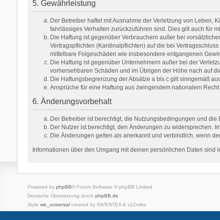
5. Gewährleistung
Der Betreiber haftet mit Ausnahme der Verletzung von Leben, Kör
fahrlässiges Verhalten zurückzuführen sind. Dies gilt auch fü
Die Haftung ist gegenüber Verbrauchern außer bei vorsätzlich
Vertragspflichten (Kardinalpflichten) auf die bei Vertragsschl
mittelbare Folgeschäden wie insbesondere entgangenen Gewi
Die Haftung ist gegenüber Unternehmern außer bei der Verletzu
vorhersehbaren Schäden und im Übrigen der Höhe nach auf die 
Die Haftungsbegrenzung der Absätze a bis c gilt sinngemäß auch
Ansprüche für eine Haftung aus zwingendem nationalem Recht 
6. Änderungsvorbehalt
Der Betreiber ist berechtigt, die Nutzungsbedingungen und die 
Der Nutzer ist berechtigt, den Änderungen zu widersprechen. Im
Die Änderungen gelten als anerkannt und verbindlich, wenn de
Informationen über den Umgang mit deinen persönlichen Daten sind in
Powered by
phpBB
® Forum Software © phpBB Limited
Deutsche Übersetzung durch
phpBB.de
Style
we_universal
created by INVENTEA & v12mike
Datenschutz
Nutzungsbedingungen