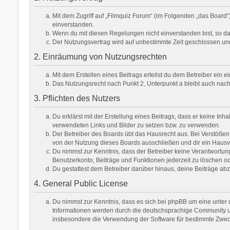
Mit dem Zugriff auf „Filmquiz Forum“ (im Folgenden „das Board
einverstanden.
Wenn du mit diesen Regelungen nicht einverstanden bist, so darf
Der Nutzungsvertrag wird auf unbestimmte Zeit geschlossen und
2. Einräumung von Nutzungsrechten
Mit dem Erstellen eines Beitrags erteilst du dem Betreiber ein
Das Nutzungsrecht nach Punkt 2, Unterpunkt a bleibt auch na
3. Pflichten des Nutzers
Du erklärst mit der Erstellung eines Beitrags, dass er keine Inh
verwendeten Links und Bilder zu setzen bzw. zu verwenden.
Der Betreiber des Boards übt das Hausrecht aus. Bei Verstöße
von der Nutzung dieses Boards ausschließen und dir ein Hausve
Du nimmst zur Kenntnis, dass der Betreiber keine Verantwortung f
Benutzerkonto, Beiträge und Funktionen jederzeit zu löschen od
Du gestattest dem Betreiber darüber hinaus, deine Beiträge ab
4. General Public License
Du nimmst zur Kenntnis, dass es sich bei phpBB um eine unter d
Informationen werden durch die deutschsprachige Community unt
insbesondere die Verwendung der Software für bestimmte Zweck