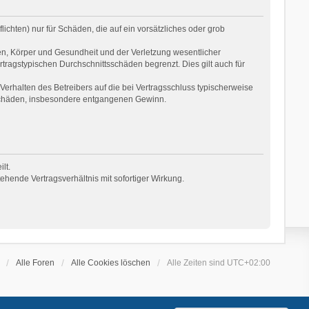
ichten) nur für Schäden, die auf ein vorsätzliches oder grob
en, Körper und Gesundheit und der Verletzung wesentlicher
rtragstypischen Durchschnittsschäden begrenzt. Dies gilt auch für
erhalten des Betreibers auf die bei Vertragsschluss typischerweise
 Schäden, insbesondere entgangenen Gewinn.
lt.
hende Vertragsverhältnis mit sofortiger Wirkung.
Alle Foren
Alle Cookies löschen
Alle Zeiten sind
UTC+02:00