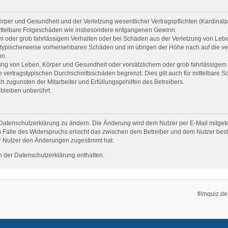
per und Gesundheit und der Verletzung wesentlicher Vertragspflichten (Kardinalpfl
r mittelbare Folgeschäden wie insbesondere entgangenen Gewinn.
em oder grob fahrlässigem Verhalten oder bei Schäden aus der Verletzung von Leb
uss typischerweise vorhersehbaren Schäden und im übrigen der Höhe nach auf die ve
nn.
ng von Leben, Körper und Gesundheit oder vorsätzlichem oder grob fahrlässigem V
vertragstypischen Durchschnittsschäden begrenzt. Dies gilt auch für mittelbare
 zugunsten der Mitarbeiter und Erfüllungsgehilfen des Betreibers.
bleiben unberührt.
Datenschutzerklärung zu ändern. Die Änderung wird dem Nutzer per E-Mail mitgetei
 Falle des Widerspruchs erlischt das zwischen dem Betreiber und dem Nutzer beste
r Nutzer den Änderungen zugestimmt hat.
 der Datenschutzerklärung enthalten.
filmquiz.de