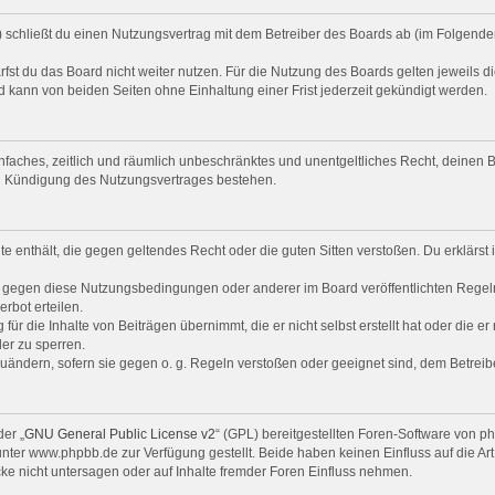
“) schließt du einen Nutzungsvertrag mit dem Betreiber des Boards ab (im Folgende
st du das Board nicht weiter nutzen. Für die Nutzung des Boards gelten jeweils di
 kann von beiden Seiten ohne Einhaltung einer Frist jederzeit gekündigt werden.
 einfaches, zeitlich und räumlich unbeschränktes und unentgeltliches Recht, deine
ch Kündigung des Nutzungsvertrages bestehen.
alte enthält, die gegen geltendes Recht oder die guten Sitten verstoßen. Du erklärs
n gegen diese Nutzungsbedingungen oder anderer im Board veröffentlichten Regel
rbot erteilen.
ür die Inhalte von Beiträgen übernimmt, die er nicht selbst erstellt hat oder die e
er zu sperren.
zuändern, sofern sie gegen o. g. Regeln verstoßen oder geeignet sind, dem Betrei
er „
GNU General Public License v2
“ (GPL) bereitgestellten Foren-Software von 
er www.phpbb.de zur Verfügung gestellt. Beide haben keinen Einfluss auf die Art
e nicht untersagen oder auf Inhalte fremder Foren Einfluss nehmen.