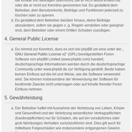
die Inhalte von Beiträgen übernimmt, die er nicht selbst erstellt hat
oder die er nicht zur Kenntnis genommen hat. Du gestattest dem
Betreiber, dein Benutzerkonto, Beiträge und Funktionen jederzeit zu
löschen oder zu sperren.
Du gestattest dem Betreiber darüber hinaus, deine Beiträge
abzuändern, sofern sie gegen o. g. Regeln verstoßen oder geeignet
sind, dem Betreiber oder einem Dritten Schaden zuzufügen.
4. General Public License
Du nimmst zur Kenntnis, dass es sich bei phpBB um eine unter der „
GNU General Public License v2
“ (GPL) bereitgestellten Foren-
Software von phpBB Limited (www.phpbb.com) handelt;
deutschsprachige Informationen werden durch die deutschsprachige
Community unter www.phpbb.de zur Verfügung gestellt. Beide haben
keinen Einfluss auf die Art und Weise, wie die Software verwendet
wird. Sie können insbesondere die Verwendung der Software für
bestimmte Zwecke nicht untersagen oder auf Inhalte fremder Foren
Einfluss nehmen.
5. Gewährleistung
Der Betreiber haftet mit Ausnahme der Verletzung von Leben, Körper
und Gesundheit und der Verletzung wesentlicher Vertragspflichten
(Kardinalpflichten) nur für Schäden, die auf ein vorsätzliches oder
grob fahrlässiges Verhalten zurückzuführen sind. Dies gilt auch für
mittelbare Folgeschäden wie insbesondere entgangenen Gewinn.