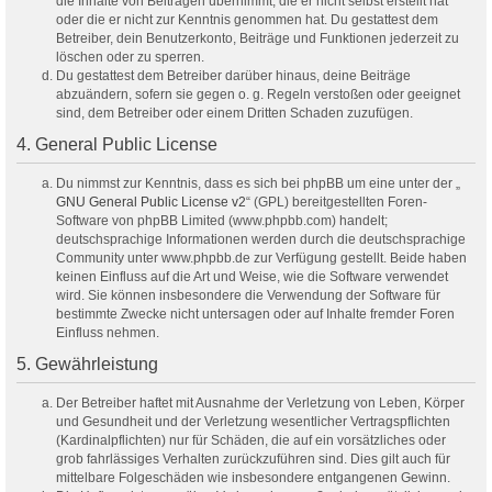
die Inhalte von Beiträgen übernimmt, die er nicht selbst erstellt hat
oder die er nicht zur Kenntnis genommen hat. Du gestattest dem
Betreiber, dein Benutzerkonto, Beiträge und Funktionen jederzeit zu
löschen oder zu sperren.
Du gestattest dem Betreiber darüber hinaus, deine Beiträge
abzuändern, sofern sie gegen o. g. Regeln verstoßen oder geeignet
sind, dem Betreiber oder einem Dritten Schaden zuzufügen.
4. General Public License
Du nimmst zur Kenntnis, dass es sich bei phpBB um eine unter der „
GNU General Public License v2
“ (GPL) bereitgestellten Foren-
Software von phpBB Limited (www.phpbb.com) handelt;
deutschsprachige Informationen werden durch die deutschsprachige
Community unter www.phpbb.de zur Verfügung gestellt. Beide haben
keinen Einfluss auf die Art und Weise, wie die Software verwendet
wird. Sie können insbesondere die Verwendung der Software für
bestimmte Zwecke nicht untersagen oder auf Inhalte fremder Foren
Einfluss nehmen.
5. Gewährleistung
Der Betreiber haftet mit Ausnahme der Verletzung von Leben, Körper
und Gesundheit und der Verletzung wesentlicher Vertragspflichten
(Kardinalpflichten) nur für Schäden, die auf ein vorsätzliches oder
grob fahrlässiges Verhalten zurückzuführen sind. Dies gilt auch für
mittelbare Folgeschäden wie insbesondere entgangenen Gewinn.