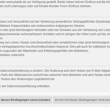
er www.phpbb.de zur Verfügung gestellt. Beide haben keinen Einfluss auf die Art
e nicht untersagen oder auf Inhalte fremder Foren Einfluss nehmen.
per und Gesundheit und der Verletzung wesentlicher Vertragspflichten (Kardinalpfl
r mittelbare Folgeschäden wie insbesondere entgangenen Gewinn.
em oder grob fahrlässigem Verhalten oder bei Schäden aus der Verletzung von Leb
uss typischerweise vorhersehbaren Schäden und im übrigen der Höhe nach auf die ve
nn.
ng von Leben, Körper und Gesundheit oder vorsätzlichem oder grob fahrlässigem V
vertragstypischen Durchschnittsschäden begrenzt. Dies gilt auch für mittelbare
 zugunsten der Mitarbeiter und Erfüllungsgehilfen des Betreibers.
bleiben unberührt.
Datenschutzerklärung zu ändern. Die Änderung wird dem Nutzer per E-Mail mitgetei
 Falle des Widerspruchs erlischt das zwischen dem Betreiber und dem Nutzer beste
r Nutzer den Änderungen zugestimmt hat.
 der Datenschutzerklärung enthalten.