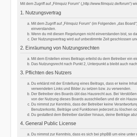
Mit dem Zugriff auf „Filmquiz Forum“ („http://www.filmquiz.de/forum“)
1. Nutzungsvertrag
Mit dem Zugriff auf „Filmquiz Forum“ (im Folgenden „das Board
einverstanden.
Wenn du mit diesen Regelungen nicht einverstanden bist, so darf
Der Nutzungsvertrag wird auf unbestimmte Zeit geschlossen und
2. Einräumung von Nutzungsrechten
Mit dem Erstellen eines Beitrags erteilst du dem Betreiber ein
Das Nutzungsrecht nach Punkt 2, Unterpunkt a bleibt auch na
3. Pflichten des Nutzers
Du erklärst mit der Erstellung eines Beitrags, dass er keine Inh
verwendeten Links und Bilder zu setzen bzw. zu verwenden.
Der Betreiber des Boards übt das Hausrecht aus. Bei Verstöße
von der Nutzung dieses Boards ausschließen und dir ein Hausve
Du nimmst zur Kenntnis, dass der Betreiber keine Verantwortung f
Benutzerkonto, Beiträge und Funktionen jederzeit zu löschen od
Du gestattest dem Betreiber darüber hinaus, deine Beiträge ab
4. General Public License
Du nimmst zur Kenntnis, dass es sich bei phpBB um eine unter d