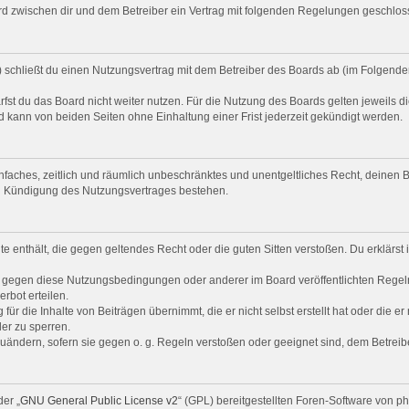
 wird zwischen dir und dem Betreiber ein Vertrag mit folgenden Regelungen geschlos
“) schließt du einen Nutzungsvertrag mit dem Betreiber des Boards ab (im Folgende
st du das Board nicht weiter nutzen. Für die Nutzung des Boards gelten jeweils di
 kann von beiden Seiten ohne Einhaltung einer Frist jederzeit gekündigt werden.
 einfaches, zeitlich und räumlich unbeschränktes und unentgeltliches Recht, deine
ch Kündigung des Nutzungsvertrages bestehen.
alte enthält, die gegen geltendes Recht oder die guten Sitten verstoßen. Du erklärs
n gegen diese Nutzungsbedingungen oder anderer im Board veröffentlichten Regel
rbot erteilen.
ür die Inhalte von Beiträgen übernimmt, die er nicht selbst erstellt hat oder die e
er zu sperren.
zuändern, sofern sie gegen o. g. Regeln verstoßen oder geeignet sind, dem Betrei
er „
GNU General Public License v2
“ (GPL) bereitgestellten Foren-Software von 