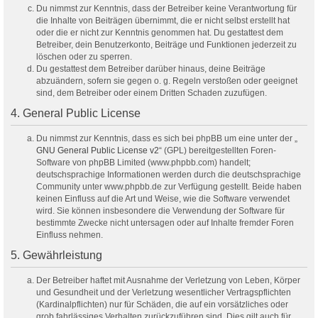
Du nimmst zur Kenntnis, dass der Betreiber keine Verantwortung für
die Inhalte von Beiträgen übernimmt, die er nicht selbst erstellt hat
oder die er nicht zur Kenntnis genommen hat. Du gestattest dem
Betreiber, dein Benutzerkonto, Beiträge und Funktionen jederzeit zu
löschen oder zu sperren.
Du gestattest dem Betreiber darüber hinaus, deine Beiträge
abzuändern, sofern sie gegen o. g. Regeln verstoßen oder geeignet
sind, dem Betreiber oder einem Dritten Schaden zuzufügen.
4. General Public License
Du nimmst zur Kenntnis, dass es sich bei phpBB um eine unter der „
GNU General Public License v2
“ (GPL) bereitgestellten Foren-
Software von phpBB Limited (www.phpbb.com) handelt;
deutschsprachige Informationen werden durch die deutschsprachige
Community unter www.phpbb.de zur Verfügung gestellt. Beide haben
keinen Einfluss auf die Art und Weise, wie die Software verwendet
wird. Sie können insbesondere die Verwendung der Software für
bestimmte Zwecke nicht untersagen oder auf Inhalte fremder Foren
Einfluss nehmen.
5. Gewährleistung
Der Betreiber haftet mit Ausnahme der Verletzung von Leben, Körper
und Gesundheit und der Verletzung wesentlicher Vertragspflichten
(Kardinalpflichten) nur für Schäden, die auf ein vorsätzliches oder
grob fahrlässiges Verhalten zurückzuführen sind. Dies gilt auch für