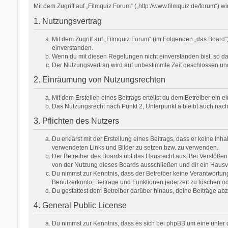
Mit dem Zugriff auf „Filmquiz Forum“ („http://www.filmquiz.de/forum“)
1. Nutzungsvertrag
Mit dem Zugriff auf „Filmquiz Forum“ (im Folgenden „das Board
einverstanden.
Wenn du mit diesen Regelungen nicht einverstanden bist, so darf
Der Nutzungsvertrag wird auf unbestimmte Zeit geschlossen und
2. Einräumung von Nutzungsrechten
Mit dem Erstellen eines Beitrags erteilst du dem Betreiber ein
Das Nutzungsrecht nach Punkt 2, Unterpunkt a bleibt auch na
3. Pflichten des Nutzers
Du erklärst mit der Erstellung eines Beitrags, dass er keine Inh
verwendeten Links und Bilder zu setzen bzw. zu verwenden.
Der Betreiber des Boards übt das Hausrecht aus. Bei Verstöße
von der Nutzung dieses Boards ausschließen und dir ein Hausve
Du nimmst zur Kenntnis, dass der Betreiber keine Verantwortung f
Benutzerkonto, Beiträge und Funktionen jederzeit zu löschen od
Du gestattest dem Betreiber darüber hinaus, deine Beiträge ab
4. General Public License
Du nimmst zur Kenntnis, dass es sich bei phpBB um eine unter d