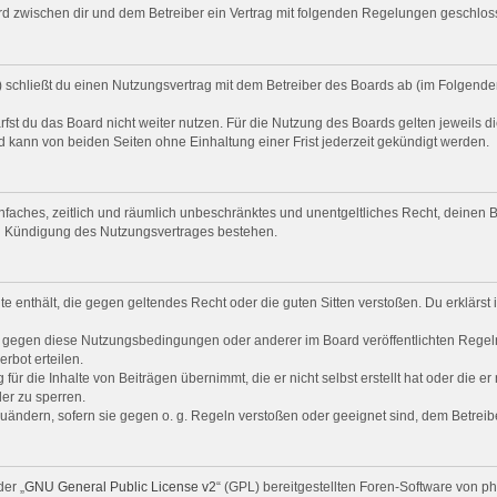
 wird zwischen dir und dem Betreiber ein Vertrag mit folgenden Regelungen geschlos
“) schließt du einen Nutzungsvertrag mit dem Betreiber des Boards ab (im Folgende
st du das Board nicht weiter nutzen. Für die Nutzung des Boards gelten jeweils di
 kann von beiden Seiten ohne Einhaltung einer Frist jederzeit gekündigt werden.
 einfaches, zeitlich und räumlich unbeschränktes und unentgeltliches Recht, deine
ch Kündigung des Nutzungsvertrages bestehen.
alte enthält, die gegen geltendes Recht oder die guten Sitten verstoßen. Du erklärs
n gegen diese Nutzungsbedingungen oder anderer im Board veröffentlichten Regel
rbot erteilen.
ür die Inhalte von Beiträgen übernimmt, die er nicht selbst erstellt hat oder die e
er zu sperren.
zuändern, sofern sie gegen o. g. Regeln verstoßen oder geeignet sind, dem Betrei
er „
GNU General Public License v2
“ (GPL) bereitgestellten Foren-Software von 