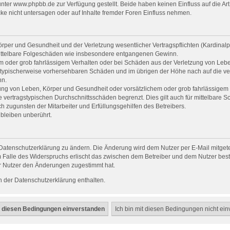
er www.phpbb.de zur Verfügung gestellt. Beide haben keinen Einfluss auf die Art
e nicht untersagen oder auf Inhalte fremder Foren Einfluss nehmen.
per und Gesundheit und der Verletzung wesentlicher Vertragspflichten (Kardinalpfl
r mittelbare Folgeschäden wie insbesondere entgangenen Gewinn.
em oder grob fahrlässigem Verhalten oder bei Schäden aus der Verletzung von Leb
uss typischerweise vorhersehbaren Schäden und im übrigen der Höhe nach auf die ve
nn.
ng von Leben, Körper und Gesundheit oder vorsätzlichem oder grob fahrlässigem V
vertragstypischen Durchschnittsschäden begrenzt. Dies gilt auch für mittelbare
 zugunsten der Mitarbeiter und Erfüllungsgehilfen des Betreibers.
bleiben unberührt.
Datenschutzerklärung zu ändern. Die Änderung wird dem Nutzer per E-Mail mitgetei
 Falle des Widerspruchs erlischt das zwischen dem Betreiber und dem Nutzer beste
r Nutzer den Änderungen zugestimmt hat.
 der Datenschutzerklärung enthalten.