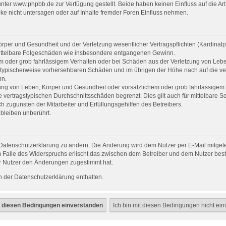
er www.phpbb.de zur Verfügung gestellt. Beide haben keinen Einfluss auf die Art
e nicht untersagen oder auf Inhalte fremder Foren Einfluss nehmen.
per und Gesundheit und der Verletzung wesentlicher Vertragspflichten (Kardinalpfl
r mittelbare Folgeschäden wie insbesondere entgangenen Gewinn.
em oder grob fahrlässigem Verhalten oder bei Schäden aus der Verletzung von Leb
uss typischerweise vorhersehbaren Schäden und im übrigen der Höhe nach auf die ve
nn.
ng von Leben, Körper und Gesundheit oder vorsätzlichem oder grob fahrlässigem V
vertragstypischen Durchschnittsschäden begrenzt. Dies gilt auch für mittelbare
 zugunsten der Mitarbeiter und Erfüllungsgehilfen des Betreibers.
bleiben unberührt.
Datenschutzerklärung zu ändern. Die Änderung wird dem Nutzer per E-Mail mitgetei
 Falle des Widerspruchs erlischt das zwischen dem Betreiber und dem Nutzer beste
r Nutzer den Änderungen zugestimmt hat.
 der Datenschutzerklärung enthalten.