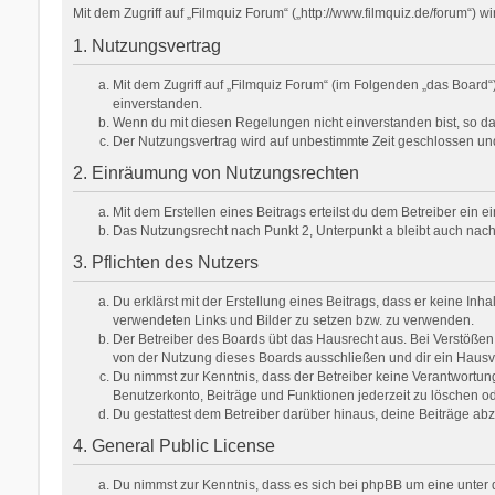
Mit dem Zugriff auf „Filmquiz Forum“ („http://www.filmquiz.de/forum“)
1. Nutzungsvertrag
Mit dem Zugriff auf „Filmquiz Forum“ (im Folgenden „das Board
einverstanden.
Wenn du mit diesen Regelungen nicht einverstanden bist, so darf
Der Nutzungsvertrag wird auf unbestimmte Zeit geschlossen und
2. Einräumung von Nutzungsrechten
Mit dem Erstellen eines Beitrags erteilst du dem Betreiber ein
Das Nutzungsrecht nach Punkt 2, Unterpunkt a bleibt auch na
3. Pflichten des Nutzers
Du erklärst mit der Erstellung eines Beitrags, dass er keine Inh
verwendeten Links und Bilder zu setzen bzw. zu verwenden.
Der Betreiber des Boards übt das Hausrecht aus. Bei Verstöße
von der Nutzung dieses Boards ausschließen und dir ein Hausve
Du nimmst zur Kenntnis, dass der Betreiber keine Verantwortung f
Benutzerkonto, Beiträge und Funktionen jederzeit zu löschen od
Du gestattest dem Betreiber darüber hinaus, deine Beiträge ab
4. General Public License
Du nimmst zur Kenntnis, dass es sich bei phpBB um eine unter d