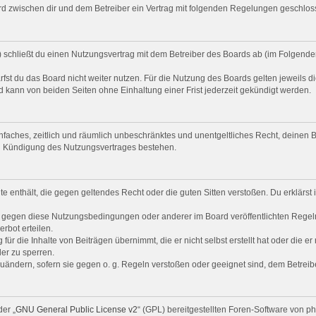
 wird zwischen dir und dem Betreiber ein Vertrag mit folgenden Regelungen geschlos
“) schließt du einen Nutzungsvertrag mit dem Betreiber des Boards ab (im Folgende
st du das Board nicht weiter nutzen. Für die Nutzung des Boards gelten jeweils di
 kann von beiden Seiten ohne Einhaltung einer Frist jederzeit gekündigt werden.
 einfaches, zeitlich und räumlich unbeschränktes und unentgeltliches Recht, deine
ch Kündigung des Nutzungsvertrages bestehen.
alte enthält, die gegen geltendes Recht oder die guten Sitten verstoßen. Du erklärs
n gegen diese Nutzungsbedingungen oder anderer im Board veröffentlichten Regel
rbot erteilen.
ür die Inhalte von Beiträgen übernimmt, die er nicht selbst erstellt hat oder die e
er zu sperren.
zuändern, sofern sie gegen o. g. Regeln verstoßen oder geeignet sind, dem Betrei
er „
GNU General Public License v2
“ (GPL) bereitgestellten Foren-Software von 