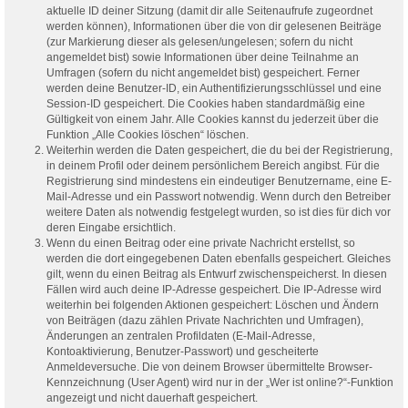
aktuelle ID deiner Sitzung (damit dir alle Seitenaufrufe zugeordnet
werden können), Informationen über die von dir gelesenen Beiträge
(zur Markierung dieser als gelesen/ungelesen; sofern du nicht
angemeldet bist) sowie Informationen über deine Teilnahme an
Umfragen (sofern du nicht angemeldet bist) gespeichert. Ferner
werden deine Benutzer-ID, ein Authentifizierungsschlüssel und eine
Session-ID gespeichert. Die Cookies haben standardmäßig eine
Gültigkeit von einem Jahr. Alle Cookies kannst du jederzeit über die
Funktion „Alle Cookies löschen“ löschen.
Weiterhin werden die Daten gespeichert, die du bei der Registrierung,
in deinem Profil oder deinem persönlichem Bereich angibst. Für die
Registrierung sind mindestens ein eindeutiger Benutzername, eine E-
Mail-Adresse und ein Passwort notwendig. Wenn durch den Betreiber
weitere Daten als notwendig festgelegt wurden, so ist dies für dich vor
deren Eingabe ersichtlich.
Wenn du einen Beitrag oder eine private Nachricht erstellst, so
werden die dort eingegebenen Daten ebenfalls gespeichert. Gleiches
gilt, wenn du einen Beitrag als Entwurf zwischenspeicherst. In diesen
Fällen wird auch deine IP-Adresse gespeichert. Die IP-Adresse wird
weiterhin bei folgenden Aktionen gespeichert: Löschen und Ändern
von Beiträgen (dazu zählen Private Nachrichten und Umfragen),
Änderungen an zentralen Profildaten (E-Mail-Adresse,
Kontoaktivierung, Benutzer-Passwort) und gescheiterte
Anmeldeversuche. Die von deinem Browser übermittelte Browser-
Kennzeichnung (User Agent) wird nur in der „Wer ist online?“-Funktion
angezeigt und nicht dauerhaft gespeichert.