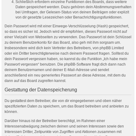
Schließlich erfordern einzelne Funktionen des Boards, dass weitere
Daten gespeichert werden. Dazu gehören dein Abstimmungsverhalten
bei Umfragen, der Gelesen-Status von deinen Beiträgen oder explizit
von dir gesetzte Lesezeichen oder Benachrichtigungsfunktionen.
Dein Passwort wird mit einer Einwege-Verschlüsselung (Hash) gespeichert,
so dass es sicher ist. Jedoch wird dir empfohlen, dieses Passwort nicht auf
einer Vielzahl von Webseiten zu verwenden. Das Passwort ist dein Schlüssel
zu deinem Benutzerkonto für das Board, also geh mit ihm sorgsam um.
Insbesondere wird dich kein Vertreter des Betreibers, von phpBB Limited
oder ein Dritter berechtigterweise nach deinem Passwort fragen. Solltest du
dein Passwort vergessen haben, so kannst du die Funktion „Ich habe mein
Passwort vergessen“ benutzen. Die phpBB-Software fragt dich dann nach
deinem Benutzernamen und deiner E-Mail-Adresse und sendet
anschließend ein neu generiertes Passwort an diese Adresse, mit dem du
dann auf das Board zugreifen kannst.
Gestattung der Datenspeicherung
Du gestattest dem Betreiber, die von dir eingegebenen und oben näher
spezifizierten Daten zu speichern, um das Board betreiben und anbieten zu
können.
Darüber hinaus ist der Betreiber berechtigt, im Rahmen einer
Interessenabwägung zwischen deinen und seinen Interessen sowie den
Interessen Dritter, Zeitpunkte von Zugriffen und Aktionen zusammen mit