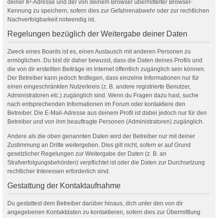
deiner IP-Adresse und der von deinem Browser übermittelter Browser-
Kennung zu speichern, sofern dies zur Gefahrenabwehr oder zur rechtlichen
Nachverfolgbarkeit notwendig ist.
Regelungen bezüglich der Weitergabe deiner Daten
Zweck eines Boards ist es, einen Austausch mit anderen Personen zu
ermöglichen. Du bist dir daher bewusst, dass die Daten deines Profils und
die von dir erstellten Beiträge im Internet öffentlich zugänglich sein können.
Der Betreiber kann jedoch festlegen, dass einzelne Informationen nur für
einen eingeschränkten Nutzerkreis (z. B. andere registrierte Benutzer,
Administratoren etc.) zugänglich sind. Wenn du Fragen dazu hast, suche
nach entsprechenden Informationen im Forum oder kontaktiere den
Betreiber. Die E-Mail-Adresse aus deinem Profil ist dabei jedoch nur für den
Betreiber und von ihm beauftragte Personen (Administratoren) zugänglich.
Andere als die oben genannten Daten wird der Betreiber nur mit deiner
Zustimmung an Dritte weitergeben. Dies gilt nicht, sofern er auf Grund
gesetzlicher Regelungen zur Weitergabe der Daten (z. B. an
Strafverfolgungsbehörden) verpflichtet ist oder die Daten zur Durchsetzung
rechtlicher Interessen erforderlich sind.
Gestattung der Kontaktaufnahme
Du gestattest dem Betreiber darüber hinaus, dich unter den von dir
angegebenen Kontaktdaten zu kontaktieren, sofern dies zur Übermittlung