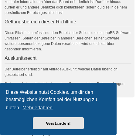
zentraler Informationen über das Board erforderlich ist. Darüber hinaus
dürfen er und andere Benutzer dich kontaktieren, sofern du dies in deinem
persönlichen Bereich gestattet hast.
Geltungsbereich dieser Richtlinie
Diese Richtlinie umfasst nur den Bereich der Seiten, die die phpBB-Software
umfassen. Sofern der Betreiber in anderen Bereichen seiner Software
weitere personenbezogene Daten verarbeitet, wird er dich darüber
gesondert informieren.
Auskunftsrecht
Der Betreiber erteilt dir auf Anfrage Auskunft, welche Daten über dich
gespeichert sind.
Du kannst jederzeit die Löschung bzw. Sperrung deiner Daten verlangen.
Kontaktiere hierzu bitte den Betreiber.
Diese Website nutzt Cookies, um dir den
bestmöglichen Komfort bei der Nutzung zu
filmquiz.de
Alle Foren
bieten.
Mehr erfahren
Powered by
phpBB
® Forum Software © phpBB Limited
Verstanden!
Deutsche Übersetzung durch
phpBB.de
Style
we_universal
created by INVENTEA & v12mike
Datenschutz
Nutzungsbedingungen