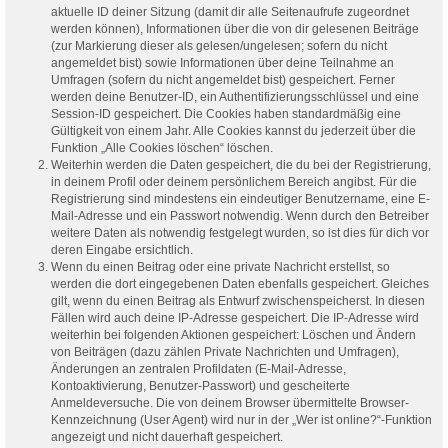
aktuelle ID deiner Sitzung (damit dir alle Seitenaufrufe zugeordnet
werden können), Informationen über die von dir gelesenen Beiträge
(zur Markierung dieser als gelesen/ungelesen; sofern du nicht
angemeldet bist) sowie Informationen über deine Teilnahme an
Umfragen (sofern du nicht angemeldet bist) gespeichert. Ferner
werden deine Benutzer-ID, ein Authentifizierungsschlüssel und eine
Session-ID gespeichert. Die Cookies haben standardmäßig eine
Gültigkeit von einem Jahr. Alle Cookies kannst du jederzeit über die
Funktion „Alle Cookies löschen“ löschen.
Weiterhin werden die Daten gespeichert, die du bei der Registrierung,
in deinem Profil oder deinem persönlichem Bereich angibst. Für die
Registrierung sind mindestens ein eindeutiger Benutzername, eine E-
Mail-Adresse und ein Passwort notwendig. Wenn durch den Betreiber
weitere Daten als notwendig festgelegt wurden, so ist dies für dich vor
deren Eingabe ersichtlich.
Wenn du einen Beitrag oder eine private Nachricht erstellst, so
werden die dort eingegebenen Daten ebenfalls gespeichert. Gleiches
gilt, wenn du einen Beitrag als Entwurf zwischenspeicherst. In diesen
Fällen wird auch deine IP-Adresse gespeichert. Die IP-Adresse wird
weiterhin bei folgenden Aktionen gespeichert: Löschen und Ändern
von Beiträgen (dazu zählen Private Nachrichten und Umfragen),
Änderungen an zentralen Profildaten (E-Mail-Adresse,
Kontoaktivierung, Benutzer-Passwort) und gescheiterte
Anmeldeversuche. Die von deinem Browser übermittelte Browser-
Kennzeichnung (User Agent) wird nur in der „Wer ist online?“-Funktion
angezeigt und nicht dauerhaft gespeichert.