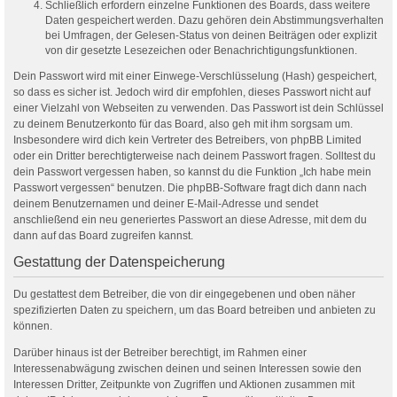
Schließlich erfordern einzelne Funktionen des Boards, dass weitere
Daten gespeichert werden. Dazu gehören dein Abstimmungsverhalten
bei Umfragen, der Gelesen-Status von deinen Beiträgen oder explizit
von dir gesetzte Lesezeichen oder Benachrichtigungsfunktionen.
Dein Passwort wird mit einer Einwege-Verschlüsselung (Hash) gespeichert,
so dass es sicher ist. Jedoch wird dir empfohlen, dieses Passwort nicht auf
einer Vielzahl von Webseiten zu verwenden. Das Passwort ist dein Schlüssel
zu deinem Benutzerkonto für das Board, also geh mit ihm sorgsam um.
Insbesondere wird dich kein Vertreter des Betreibers, von phpBB Limited
oder ein Dritter berechtigterweise nach deinem Passwort fragen. Solltest du
dein Passwort vergessen haben, so kannst du die Funktion „Ich habe mein
Passwort vergessen“ benutzen. Die phpBB-Software fragt dich dann nach
deinem Benutzernamen und deiner E-Mail-Adresse und sendet
anschließend ein neu generiertes Passwort an diese Adresse, mit dem du
dann auf das Board zugreifen kannst.
Gestattung der Datenspeicherung
Du gestattest dem Betreiber, die von dir eingegebenen und oben näher
spezifizierten Daten zu speichern, um das Board betreiben und anbieten zu
können.
Darüber hinaus ist der Betreiber berechtigt, im Rahmen einer
Interessenabwägung zwischen deinen und seinen Interessen sowie den
Interessen Dritter, Zeitpunkte von Zugriffen und Aktionen zusammen mit