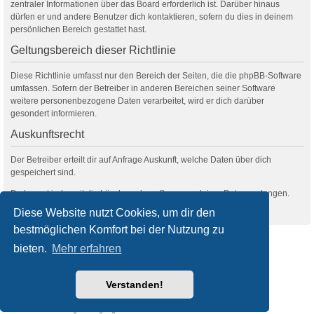
zentraler Informationen über das Board erforderlich ist. Darüber hinaus
dürfen er und andere Benutzer dich kontaktieren, sofern du dies in deinem
persönlichen Bereich gestattet hast.
Geltungsbereich dieser Richtlinie
Diese Richtlinie umfasst nur den Bereich der Seiten, die die phpBB-Software
umfassen. Sofern der Betreiber in anderen Bereichen seiner Software
weitere personenbezogene Daten verarbeitet, wird er dich darüber
gesondert informieren.
Auskunftsrecht
Der Betreiber erteilt dir auf Anfrage Auskunft, welche Daten über dich
gespeichert sind.
Du kannst jederzeit die Löschung bzw. Sperrung deiner Daten verlangen.
Kontaktiere hierzu bitte den Betreiber.
Diese Website nutzt Cookies, um dir den
bestmöglichen Komfort bei der Nutzung zu
filmquiz.de
Alle Foren
bieten.
Mehr erfahren
Powered by
phpBB
® Forum Software © phpBB Limited
Verstanden!
Deutsche Übersetzung durch
phpBB.de
Style
we_universal
created by INVENTEA & v12mike
Datenschutz
Nutzungsbedingungen