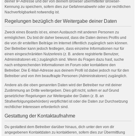
deiner IP-Adresse und der von deinem Browser übermittelter Browser-
Kennung zu speichern, sofern dies zur Gefahrenabwehr oder zur rechtlichen
Nachverfolgbarkeit notwendig ist.
Regelungen bezüglich der Weitergabe deiner Daten
Zweck eines Boards ist es, einen Austausch mit anderen Personen zu
ermöglichen. Du bist dir daher bewusst, dass die Daten deines Profils und
die von dir erstellten Beiträge im Internet öffentlich zugänglich sein können.
Der Betreiber kann jedoch festlegen, dass einzelne Informationen nur für
einen eingeschränkten Nutzerkreis (z. B. andere registrierte Benutzer,
Administratoren etc.) zugänglich sind. Wenn du Fragen dazu hast, suche
nach entsprechenden Informationen im Forum oder kontaktiere den
Betreiber. Die E-Mail-Adresse aus deinem Profil ist dabei jedoch nur für den
Betreiber und von ihm beauftragte Personen (Administratoren) zugänglich.
Andere als die oben genannten Daten wird der Betreiber nur mit deiner
Zustimmung an Dritte weitergeben. Dies gilt nicht, sofern er auf Grund
gesetzlicher Regelungen zur Weitergabe der Daten (z. B. an
Strafverfolgungsbehörden) verpflichtet ist oder die Daten zur Durchsetzung
rechtlicher Interessen erforderlich sind.
Gestattung der Kontaktaufnahme
Du gestattest dem Betreiber darüber hinaus, dich unter den von dir
angegebenen Kontaktdaten zu kontaktieren, sofern dies zur Übermittlung