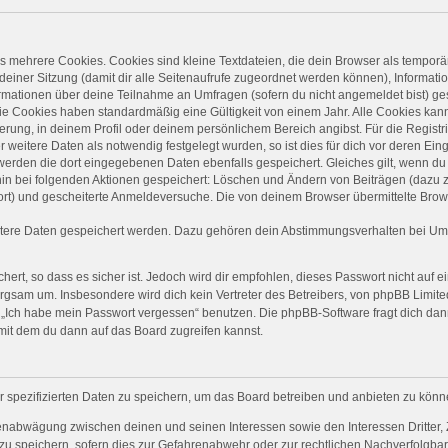
 mehrere Cookies. Cookies sind kleine Textdateien, die dein Browser als temporä
 deiner Sitzung (damit dir alle Seitenaufrufe zugeordnet werden können), Informati
ormationen über deine Teilnahme an Umfragen (sofern du nicht angemeldet bist) ge
ie Cookies haben standardmäßig eine Gültigkeit von einem Jahr. Alle Cookies kanns
ierung, in deinem Profil oder deinem persönlichem Bereich angibst. Für die Regist
eitere Daten als notwendig festgelegt wurden, so ist dies für dich vor deren Einga
 werden die dort eingegebenen Daten ebenfalls gespeichert. Gleiches gilt, wenn du 
rhin bei folgenden Aktionen gespeichert: Löschen und Ändern von Beiträgen (dazu
ort) und gescheiterte Anmeldeversuche. Die von deinem Browser übermittelte Brows
itere Daten gespeichert werden. Dazu gehören dein Abstimmungsverhalten bei Umfr
ert, so dass es sicher ist. Jedoch wird dir empfohlen, dieses Passwort nicht auf 
rgsam um. Insbesondere wird dich kein Vertreter des Betreibers, von phpBB Limited
on „Ich habe mein Passwort vergessen“ benutzen. Die phpBB-Software fragt dich 
mit dem du dann auf das Board zugreifen kannst.
r spezifizierten Daten zu speichern, um das Board betreiben und anbieten zu könn
senabwägung zwischen deinen und seinen Interessen sowie den Interessen Dritter, 
 speichern, sofern dies zur Gefahrenabwehr oder zur rechtlichen Nachverfolgbark