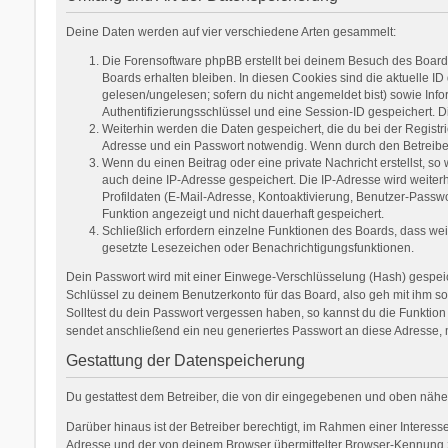
Deine Daten werden auf vier verschiedene Arten gesammelt:
Die Forensoftware phpBB erstellt bei deinem Besuch des Boards
Boards erhalten bleiben. In diesen Cookies sind die aktuelle ID
gelesen/ungelesen; sofern du nicht angemeldet bist) sowie Inf
Authentifizierungsschlüssel und eine Session-ID gespeichert. D
Weiterhin werden die Daten gespeichert, die du bei der Registr
Adresse und ein Passwort notwendig. Wenn durch den Betreiber w
Wenn du einen Beitrag oder eine private Nachricht erstellst, so
auch deine IP-Adresse gespeichert. Die IP-Adresse wird weite
Profildaten (E-Mail-Adresse, Kontoaktivierung, Benutzer-Passw
Funktion angezeigt und nicht dauerhaft gespeichert.
Schließlich erfordern einzelne Funktionen des Boards, dass we
gesetzte Lesezeichen oder Benachrichtigungsfunktionen.
Dein Passwort wird mit einer Einwege-Verschlüsselung (Hash) gespeich
Schlüssel zu deinem Benutzerkonto für das Board, also geh mit ihm so
Solltest du dein Passwort vergessen haben, so kannst du die Funkti
sendet anschließend ein neu generiertes Passwort an diese Adresse, 
Gestattung der Datenspeicherung
Du gestattest dem Betreiber, die von dir eingegebenen und oben nähe
Darüber hinaus ist der Betreiber berechtigt, im Rahmen einer Interes
Adresse und der von deinem Browser übermittelter Browser-Kennung zu