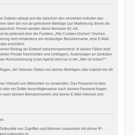
re Dateien ablegt und die zwischen den einzelnen Aufrufen des
onen über die von dir gelesenen Beiträge (zur Markierung dieser als
speichert. Ferner werden deine Benutzer-ID, ein
t du jederzeit über die Funktion „Alle Cookies löschen“ löschen.
rierung sind mindestens ein eindeutiger Benutzername, eine E-Mail-
be ersichtlich.
einen Beitrag als Entwurf zwischenspeicherst. In diesen Fällen wird
 zählen Private Nachrichten und Umfragen), Änderungen an zentralen
er-Kennzeichnung (User Agent) wird nur in der „Wer ist online?“-
agen, der Gelesen-Status von deinen Beiträgen oder explizit von dir
einer Vielzahl von Webseiten zu verwenden. Das Passwort ist dein
 oder ein Dritter berechtigterweise nach deinem Passwort fragen.
dann nach deinem Benutzernamen und deiner E-Mail-Adresse und
en.
Zeitpunkte von Zugriffen und Aktionen zusammen mit deiner IP-
eit notwendig ist.