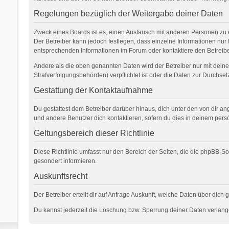
Regelungen bezüglich der Weitergabe deiner Daten
Zweck eines Boards ist es, einen Austausch mit anderen Personen zu erm
Der Betreiber kann jedoch festlegen, dass einzelne Informationen nur 
entsprechenden Informationen im Forum oder kontaktiere den Betreiber
Andere als die oben genannten Daten wird der Betreiber nur mit deiner
Strafverfolgungsbehörden) verpflichtet ist oder die Daten zur Durchsetz
Gestattung der Kontaktaufnahme
Du gestattest dem Betreiber darüber hinaus, dich unter den von dir an
und andere Benutzer dich kontaktieren, sofern du dies in deinem persö
Geltungsbereich dieser Richtlinie
Diese Richtlinie umfasst nur den Bereich der Seiten, die die phpBB-S
gesondert informieren.
Auskunftsrecht
Der Betreiber erteilt dir auf Anfrage Auskunft, welche Daten über dich 
Du kannst jederzeit die Löschung bzw. Sperrung deiner Daten verlangen