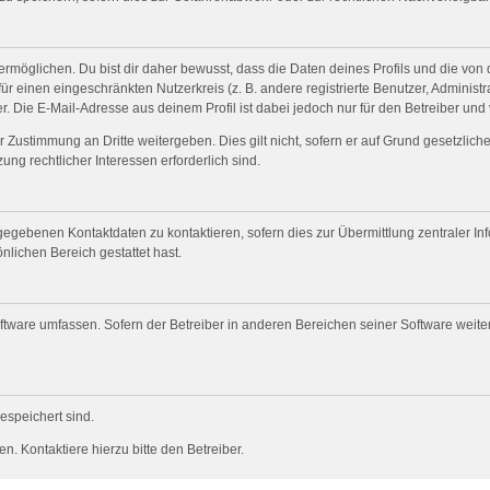
öglichen. Du bist dir daher bewusst, dass die Daten deines Profils und die von dir
für einen eingeschränkten Nutzerkreis (z. B. andere registrierte Benutzer, Adminis
. Die E-Mail-Adresse aus deinem Profil ist dabei jedoch nur für den Betreiber und
 Zustimmung an Dritte weitergeben. Dies gilt nicht, sofern er auf Grund gesetzlic
ung rechtlicher Interessen erforderlich sind.
gegebenen Kontaktdaten zu kontaktieren, sofern dies zur Übermittlung zentraler Inf
nlichen Bereich gestattet hast.
oftware umfassen. Sofern der Betreiber in anderen Bereichen seiner Software weit
gespeichert sind.
. Kontaktiere hierzu bitte den Betreiber.