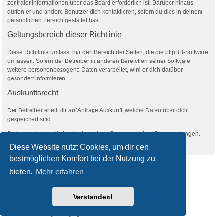
zentraler Informationen über das Board erforderlich ist. Darüber hinaus
dürfen er und andere Benutzer dich kontaktieren, sofern du dies in deinem
persönlichen Bereich gestattet hast.
Geltungsbereich dieser Richtlinie
Diese Richtlinie umfasst nur den Bereich der Seiten, die die phpBB-Software
umfassen. Sofern der Betreiber in anderen Bereichen seiner Software
weitere personenbezogene Daten verarbeitet, wird er dich darüber
gesondert informieren.
Auskunftsrecht
Der Betreiber erteilt dir auf Anfrage Auskunft, welche Daten über dich
gespeichert sind.
Du kannst jederzeit die Löschung bzw. Sperrung deiner Daten verlangen.
Kontaktiere hierzu bitte den Betreiber.
Diese Website nutzt Cookies, um dir den
bestmöglichen Komfort bei der Nutzung zu
filmquiz.de
Alle Foren
bieten.
Mehr erfahren
Powered by
phpBB
® Forum Software © phpBB Limited
Verstanden!
Deutsche Übersetzung durch
phpBB.de
Style
we_universal
created by INVENTEA & v12mike
Datenschutz
Nutzungsbedingungen