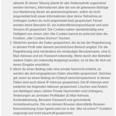
aktuelle ID deiner Sitzung (damit dir alle Seitenaufrufe zugeordnet
werden können), Informationen über die von dir gelesenen Beiträge
(zur Markierung dieser als gelesen/ungelesen; sofern du nicht
angemeldet bist) sowie Informationen über deine Teilnahme an
Umfragen (sofern du nicht angemeldet bist) gespeichert. Ferner
werden deine Benutzer-ID, ein Authentifizierungsschlüssel und eine
Session-ID gespeichert. Die Cookies haben standardmäßig eine
Gültigkeit von einem Jahr. Alle Cookies kannst du jederzeit über die
Funktion „Alle Cookies löschen“ löschen.
Weiterhin werden die Daten gespeichert, die du bei der Registrierung,
in deinem Profil oder deinem persönlichem Bereich angibst. Für die
Registrierung sind mindestens ein eindeutiger Benutzername, eine E-
Mail-Adresse und ein Passwort notwendig. Wenn durch den Betreiber
weitere Daten als notwendig festgelegt wurden, so ist dies für dich vor
deren Eingabe ersichtlich.
Wenn du einen Beitrag oder eine private Nachricht erstellst, so
werden die dort eingegebenen Daten ebenfalls gespeichert. Gleiches
gilt, wenn du einen Beitrag als Entwurf zwischenspeicherst. In diesen
Fällen wird auch deine IP-Adresse gespeichert. Die IP-Adresse wird
weiterhin bei folgenden Aktionen gespeichert: Löschen und Ändern
von Beiträgen (dazu zählen Private Nachrichten und Umfragen),
Änderungen an zentralen Profildaten (E-Mail-Adresse,
Kontoaktivierung, Benutzer-Passwort) und gescheiterte
Anmeldeversuche. Die von deinem Browser übermittelte Browser-
Kennzeichnung (User Agent) wird nur in der „Wer ist online?“-Funktion
angezeigt und nicht dauerhaft gespeichert.