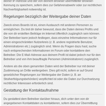
deiner IP-Adresse und der von deinem Browser übermittelter Browser-
Kennung zu speichern, sofern dies zur Gefahrenabwehr oder zur rechtlichen
Nachverfolgbarkeit notwendig ist.
Regelungen bezüglich der Weitergabe deiner Daten
Zweck eines Boards ist es, einen Austausch mit anderen Personen zu
ermöglichen. Du bist dir daher bewusst, dass die Daten deines Profils und
die von dir erstellten Beiträge im Internet öffentlich zugänglich sein können.
Der Betreiber kann jedoch festlegen, dass einzelne Informationen nur für
einen eingeschränkten Nutzerkreis (z. B. andere registrierte Benutzer,
Administratoren etc.) zugänglich sind. Wenn du Fragen dazu hast, suche
nach entsprechenden Informationen im Forum oder kontaktiere den
Betreiber. Die E-Mail-Adresse aus deinem Profil ist dabei jedoch nur für den
Betreiber und von ihm beauftragte Personen (Administratoren) zugänglich.
Andere als die oben genannten Daten wird der Betreiber nur mit deiner
Zustimmung an Dritte weitergeben. Dies gilt nicht, sofern er auf Grund
gesetzlicher Regelungen zur Weitergabe der Daten (z. B. an
Strafverfolgungsbehörden) verpflichtet ist oder die Daten zur Durchsetzung
rechtlicher Interessen erforderlich sind.
Gestattung der Kontaktaufnahme
Du gestattest dem Betreiber darüber hinaus, dich unter den von dir
angegebenen Kontaktdaten zu kontaktieren, sofern dies zur Übermittlung