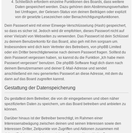
Schließlich erfordern einzelne Funktionen des Boards, dass weitere
Daten gespeichert werden. Dazu gehören dein Abstimmungsverhalten
bei Umfragen, der Gelesen-Status von deinen Beiträgen oder explizit
von dir gesetzte Lesezeichen oder Benachrichtigungsfunktionen.
Dein Passwort wird mit einer Einwege-Verschlüsselung (Hash) gespeichert,
so dass es sicher ist. Jedoch wird dir empfohlen, dieses Passwort nicht auf
einer Vielzahl von Webseiten zu verwenden. Das Passwort ist dein Schlüssel
zu deinem Benutzerkonto für das Board, also geh mit ihm sorgsam um.
Insbesondere wird dich kein Vertreter des Betreibers, von phpBB Limited
oder ein Dritter berechtigterweise nach deinem Passwort fragen. Solltest du
dein Passwort vergessen haben, so kannst du die Funktion „Ich habe mein
Passwort vergessen“ benutzen. Die phpBB-Software fragt dich dann nach
deinem Benutzernamen und deiner E-Mail-Adresse und sendet
anschließend ein neu generiertes Passwort an diese Adresse, mit dem du
dann auf das Board zugreifen kannst.
Gestattung der Datenspeicherung
Du gestattest dem Betreiber, die von dir eingegebenen und oben näher
spezifizierten Daten zu speichern, um das Board betreiben und anbieten zu
können.
Darüber hinaus ist der Betreiber berechtigt, im Rahmen einer
Interessenabwägung zwischen deinen und seinen Interessen sowie den
Interessen Dritter, Zeitpunkte von Zugriffen und Aktionen zusammen mit