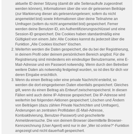
aktuelle ID deiner Sitzung (damit dir alle Seitenaufrufe zugeordnet
werden können), Informationen über die von dir gelesenen Beiträge
(zur Markierung dieser als gelesen/ungelesen; sofern du nicht
angemeldet bist) sowie Informationen über deine Teilnahme an
Umfragen (sofern du nicht angemeldet bist) gespeichert. Ferner
werden deine Benutzer-ID, ein Authentifizierungsschlüssel und eine
Session-ID gespeichert. Die Cookies haben standardmäßig eine
Gültigkeit von einem Jahr. Alle Cookies kannst du jederzeit über die
Funktion „Alle Cookies löschen“ löschen.
Weiterhin werden die Daten gespeichert, die du bei der Registrierung,
in deinem Profil oder deinem persönlichem Bereich angibst. Für die
Registrierung sind mindestens ein eindeutiger Benutzername, eine E-
Mail-Adresse und ein Passwort notwendig. Wenn durch den Betreiber
weitere Daten als notwendig festgelegt wurden, so ist dies für dich vor
deren Eingabe ersichtlich.
Wenn du einen Beitrag oder eine private Nachricht erstellst, so
werden die dort eingegebenen Daten ebenfalls gespeichert. Gleiches
gilt, wenn du einen Beitrag als Entwurf zwischenspeicherst. In diesen
Fällen wird auch deine IP-Adresse gespeichert. Die IP-Adresse wird
weiterhin bei folgenden Aktionen gespeichert: Löschen und Ändern
von Beiträgen (dazu zählen Private Nachrichten und Umfragen),
Änderungen an zentralen Profildaten (E-Mail-Adresse,
Kontoaktivierung, Benutzer-Passwort) und gescheiterte
Anmeldeversuche. Die von deinem Browser übermittelte Browser-
Kennzeichnung (User Agent) wird nur in der „Wer ist online?“-Funktion
angezeigt und nicht dauerhaft gespeichert.