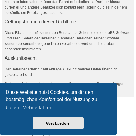
zentraler Informationen über das Board erforderlich ist. Darüber hinaus
dürfen er und andere Benutzer dich kontaktieren, sofern du dies in deinem
persönlichen Bereich gestattet hast.
Geltungsbereich dieser Richtlinie
Diese Richtlinie umfasst nur den Bereich der Seiten, die die phpBB-Software
umfassen. Sofern der Betreiber in anderen Bereichen seiner Software
weitere personenbezogene Daten verarbeitet, wird er dich darüber
gesondert informieren.
Auskunftsrecht
Der Betreiber erteilt dir auf Anfrage Auskunft, welche Daten über dich
gespeichert sind.
Du kannst jederzeit die Löschung bzw. Sperrung deiner Daten verlangen.
Kontaktiere hierzu bitte den Betreiber.
Diese Website nutzt Cookies, um dir den
bestmöglichen Komfort bei der Nutzung zu
filmquiz.de
Alle Foren
bieten.
Mehr erfahren
Powered by
phpBB
® Forum Software © phpBB Limited
Verstanden!
Deutsche Übersetzung durch
phpBB.de
Style
we_universal
created by INVENTEA & v12mike
Datenschutz
Nutzungsbedingungen