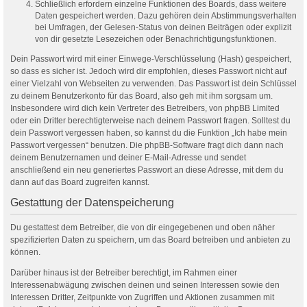
Schließlich erfordern einzelne Funktionen des Boards, dass weitere
Daten gespeichert werden. Dazu gehören dein Abstimmungsverhalten
bei Umfragen, der Gelesen-Status von deinen Beiträgen oder explizit
von dir gesetzte Lesezeichen oder Benachrichtigungsfunktionen.
Dein Passwort wird mit einer Einwege-Verschlüsselung (Hash) gespeichert,
so dass es sicher ist. Jedoch wird dir empfohlen, dieses Passwort nicht auf
einer Vielzahl von Webseiten zu verwenden. Das Passwort ist dein Schlüssel
zu deinem Benutzerkonto für das Board, also geh mit ihm sorgsam um.
Insbesondere wird dich kein Vertreter des Betreibers, von phpBB Limited
oder ein Dritter berechtigterweise nach deinem Passwort fragen. Solltest du
dein Passwort vergessen haben, so kannst du die Funktion „Ich habe mein
Passwort vergessen“ benutzen. Die phpBB-Software fragt dich dann nach
deinem Benutzernamen und deiner E-Mail-Adresse und sendet
anschließend ein neu generiertes Passwort an diese Adresse, mit dem du
dann auf das Board zugreifen kannst.
Gestattung der Datenspeicherung
Du gestattest dem Betreiber, die von dir eingegebenen und oben näher
spezifizierten Daten zu speichern, um das Board betreiben und anbieten zu
können.
Darüber hinaus ist der Betreiber berechtigt, im Rahmen einer
Interessenabwägung zwischen deinen und seinen Interessen sowie den
Interessen Dritter, Zeitpunkte von Zugriffen und Aktionen zusammen mit