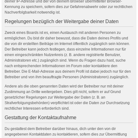
deiner IP-Adresse und der von deinem Browser übermittelter Browser-
Kennung zu speichern, sofern dies zur Gefahrenabwehr oder zur rechtlichen
Nachverfolgbarkeit notwendig ist.
Regelungen bezüglich der Weitergabe deiner Daten
Zweck eines Boards ist es, einen Austausch mit anderen Personen zu
ermöglichen. Du bist dir daher bewusst, dass die Daten deines Profils und
die von dir erstellten Beiträge im Internet öffentlich zugänglich sein können.
Der Betreiber kann jedoch festlegen, dass einzelne Informationen nur für
einen eingeschränkten Nutzerkreis (z. B. andere registrierte Benutzer,
Administratoren etc.) zugänglich sind. Wenn du Fragen dazu hast, suche
nach entsprechenden Informationen im Forum oder kontaktiere den
Betreiber. Die E-Mail-Adresse aus deinem Profil ist dabei jedoch nur für den
Betreiber und von ihm beauftragte Personen (Administratoren) zugänglich.
Andere als die oben genannten Daten wird der Betreiber nur mit deiner
Zustimmung an Dritte weitergeben. Dies gilt nicht, sofern er auf Grund
gesetzlicher Regelungen zur Weitergabe der Daten (z. B. an
Strafverfolgungsbehörden) verpflichtet ist oder die Daten zur Durchsetzung
rechtlicher Interessen erforderlich sind.
Gestattung der Kontaktaufnahme
Du gestattest dem Betreiber darüber hinaus, dich unter den von dir
angegebenen Kontaktdaten zu kontaktieren, sofern dies zur Übermittlung