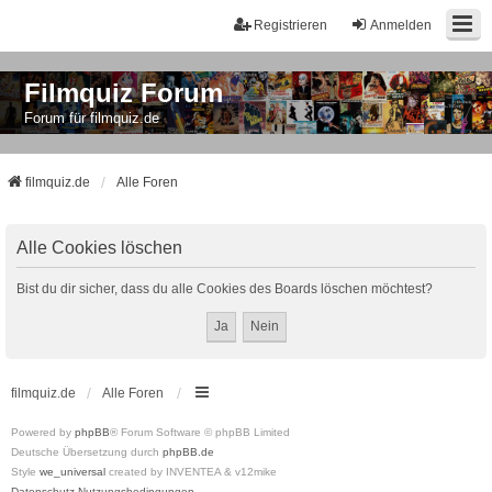
Registrieren
Anmelden
Filmquiz Forum
Forum für filmquiz.de
filmquiz.de
Alle Foren
Alle Cookies löschen
Bist du dir sicher, dass du alle Cookies des Boards löschen möchtest?
filmquiz.de
Alle Foren
Powered by
phpBB
® Forum Software © phpBB Limited
Deutsche Übersetzung durch
phpBB.de
Style
we_universal
created by INVENTEA & v12mike
Datenschutz
Nutzungsbedingungen