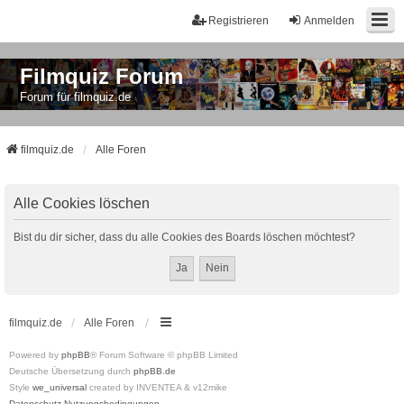
Registrieren
Anmelden
Filmquiz Forum
Forum für filmquiz.de
filmquiz.de
Alle Foren
Alle Cookies löschen
Bist du dir sicher, dass du alle Cookies des Boards löschen möchtest?
filmquiz.de
Alle Foren
Powered by
phpBB
® Forum Software © phpBB Limited
Deutsche Übersetzung durch
phpBB.de
Style
we_universal
created by INVENTEA & v12mike
Datenschutz
Nutzungsbedingungen