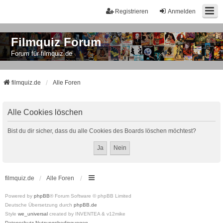
Registrieren
Anmelden
Filmquiz Forum
Forum für filmquiz.de
filmquiz.de
Alle Foren
Alle Cookies löschen
Bist du dir sicher, dass du alle Cookies des Boards löschen möchtest?
filmquiz.de
Alle Foren
Powered by
phpBB
® Forum Software © phpBB Limited
Deutsche Übersetzung durch
phpBB.de
Style
we_universal
created by INVENTEA & v12mike
Datenschutz
Nutzungsbedingungen