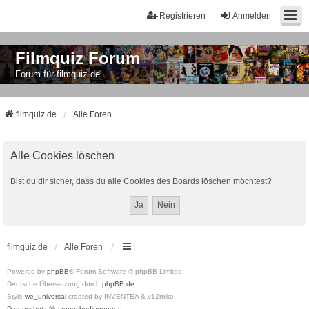
Registrieren
Anmelden
Filmquiz Forum
Forum für filmquiz.de
filmquiz.de
Alle Foren
Alle Cookies löschen
Bist du dir sicher, dass du alle Cookies des Boards löschen möchtest?
filmquiz.de
Alle Foren
Powered by
phpBB
® Forum Software © phpBB Limited
Deutsche Übersetzung durch
phpBB.de
Style
we_universal
created by INVENTEA & v12mike
Datenschutz
Nutzungsbedingungen