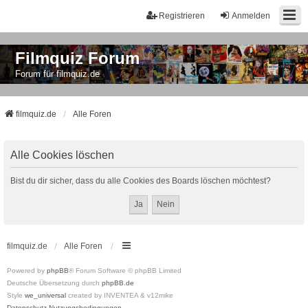
Registrieren
Anmelden
Filmquiz Forum
Forum für filmquiz.de
filmquiz.de
Alle Foren
Alle Cookies löschen
Bist du dir sicher, dass du alle Cookies des Boards löschen möchtest?
filmquiz.de
Alle Foren
Powered by
phpBB
® Forum Software © phpBB Limited
Deutsche Übersetzung durch
phpBB.de
Style
we_universal
created by INVENTEA & v12mike
Datenschutz
Nutzungsbedingungen