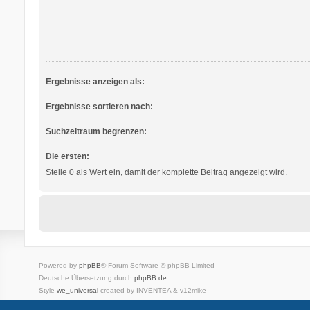
Ergebnisse anzeigen als:
Ergebnisse sortieren nach:
Suchzeitraum begrenzen:
Die ersten:
Stelle 0 als Wert ein, damit der komplette Beitrag angezeigt wird.
Powered by
phpBB
® Forum Software © phpBB Limited
Deutsche Übersetzung durch
phpBB.de
Style
we_universal
created by INVENTEA & v12mike
Datenschutz
Nutzungsbedingungen