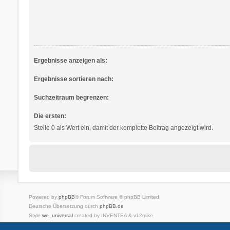
Ergebnisse anzeigen als:
Ergebnisse sortieren nach:
Suchzeitraum begrenzen:
Die ersten:
Stelle 0 als Wert ein, damit der komplette Beitrag angezeigt wird.
Powered by
phpBB
® Forum Software © phpBB Limited
Deutsche Übersetzung durch
phpBB.de
Style
we_universal
created by INVENTEA & v12mike
Datenschutz
Nutzungsbedingungen