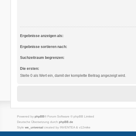
Ergebnisse anzeigen als:
Ergebnisse sortieren nach:
Suchzeitraum begrenzen:
Die ersten:
Stelle 0 als Wert ein, damit der komplette Beitrag angezeigt wird.
Powered by
phpBB
® Forum Software © phpBB Limited
Deutsche Übersetzung durch
phpBB.de
Style
we_universal
created by INVENTEA & v12mike
Datenschutz
Nutzungsbedingungen