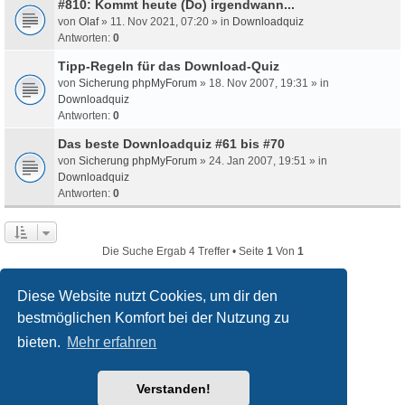
#810: Kommt heute (Do) irgendwann...
von
Olaf
» 11. Nov 2021, 07:20 » in
Downloadquiz
Antworten:
0
Tipp-Regeln für das Download-Quiz
von
Sicherung phpMyForum
» 18. Nov 2007, 19:31 » in
Downloadquiz
Antworten:
0
Das beste Downloadquiz #61 bis #70
von
Sicherung phpMyForum
» 24. Jan 2007, 19:51 » in
Downloadquiz
Antworten:
0
Die Suche Ergab 4 Treffer • Seite
1
Von
1
Diese Website nutzt Cookies, um dir den
bestmöglichen Komfort bei der Nutzung zu
filmquiz.de
Alle Foren
bieten.
Mehr erfahren
Powered by
phpBB
® Forum Software © phpBB Limited
Verstanden!
Deutsche Übersetzung durch
phpBB.de
Style
we_universal
created by INVENTEA & v12mike