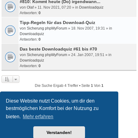
#810: Kommt heute (Do) irgendwann...
von
Olaf
» 11. Nov 2021, 07:20 » in
Downloadquiz
Antworten:
0
Tipp-Regeln für das Download-Quiz
von
Sicherung phpMyForum
» 18. Nov 2007, 19:31 » in
Downloadquiz
Antworten:
0
Das beste Downloadquiz #61 bis #70
von
Sicherung phpMyForum
» 24. Jan 2007, 19:51 » in
Downloadquiz
Antworten:
0
Die Suche Ergab 4 Treffer • Seite
1
Von
1
Diese Website nutzt Cookies, um dir den
bestmöglichen Komfort bei der Nutzung zu
filmquiz.de
Alle Foren
bieten.
Mehr erfahren
Powered by
phpBB
® Forum Software © phpBB Limited
Verstanden!
Deutsche Übersetzung durch
phpBB.de
Style
we_universal
created by INVENTEA & v12mike