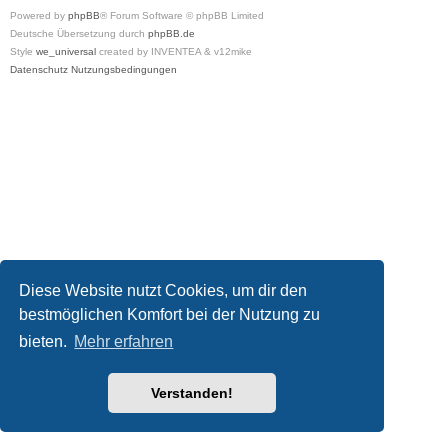
Powered by
phpBB
® Forum Software © phpBB Limited
Deutsche Übersetzung durch
phpBB.de
Style
we_universal
created by INVENTEA & v12mike
Datenschutz
Nutzungsbedingungen
Diese Website nutzt Cookies, um dir den
bestmöglichen Komfort bei der Nutzung zu
bieten.
Mehr erfahren
Verstanden!