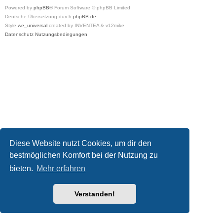
Powered by
phpBB
® Forum Software © phpBB Limited
Deutsche Übersetzung durch
phpBB.de
Style
we_universal
created by INVENTEA & v12mike
Datenschutz
Nutzungsbedingungen
Diese Website nutzt Cookies, um dir den
bestmöglichen Komfort bei der Nutzung zu
bieten.
Mehr erfahren
Verstanden!