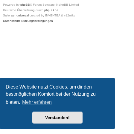
Powered by
phpBB
® Forum Software © phpBB Limited
Deutsche Übersetzung durch
phpBB.de
Style
we_universal
created by INVENTEA & v12mike
Datenschutz
Nutzungsbedingungen
Diese Website nutzt Cookies, um dir den
bestmöglichen Komfort bei der Nutzung zu
bieten.
Mehr erfahren
Verstanden!